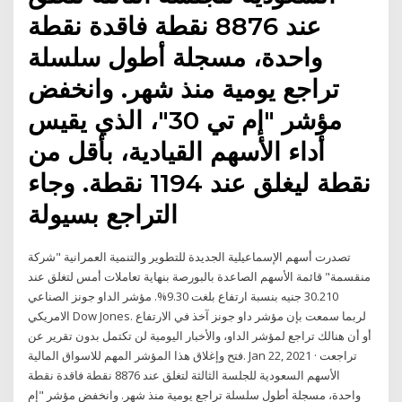
عند 8876 نقطة فاقدة نقطة
واحدة، مسجلة أطول سلسلة
تراجع يومية منذ شهر. وانخفض
مؤشر "إم تي 30"، الذي يقيس
أداء الأسهم القيادية، بأقل من
نقطة ليغلق عند 1194 نقطة. وجاء
التراجع بسيولة
تصدرت أسهم الإسماعيلية الجديدة للتطوير والتنمية العمرانية "شركة
منقسمة" قائمة الأسهم الصاعدة بالبورصة بنهاية تعاملات أمس لتغلق عند
30.210 جنيه بنسبة ارتفاع بلغت 9.30%. مؤشر الداو جونز الصناعي
الامريكي Dow Jones. لربما سمعت بإن مؤشر داو جونز آخذ في الارتفاع
أو أن هنالك تراجع لمؤشر الداو، والأخبار اليومية لن تكتمل بدون تقرير عن
فتح وإغلاق هذا المؤشر المهم للاسواق المالية. Jan 22, 2021 · تراجعت
الأسهم السعودية للجلسة الثالثة لتغلق عند 8876 نقطة فاقدة نقطة
واحدة، مسجلة أطول سلسلة تراجع يومية منذ شهر. وانخفض مؤشر "إم