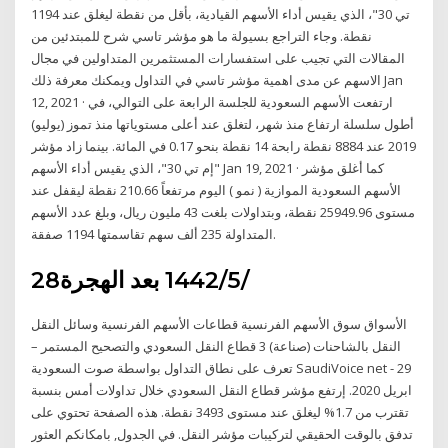
تي 30"، الذي يقيس أداء الأسهم القيادية، بأقل من نقطة ليغلق عند 1194
نقطة. وجاء التراجع بسيولة ما هو مؤشر تاسي شرح للمبتدئين من
المقالات التي تجيب على استفسارات المستثمرين المتداولين في مجال
الاسهم عن مدى اهمية مؤشر تاسي في التداول ويمكنك معرفة ذلك Jan
12, 2021 · ارتفعت الأسهم السعودية للجلسة الرابعة على التوالي، في
أطول سلسلة ارتفاع منذ شهر، لتغلق عند أعلى مستوياتها منذ تموز (يوليو)
2019 عند 8884 نقطة رابحة 14 نقطة بنحو 0.17 في المائة. بينما زاد مؤشر
"إم تي 30"، الذي يقيس أداء الأسهم Jan 19, 2021 · كما أغلق مؤشر
الأسهم السعودية الموازية ( نمو ) اليوم مرتفعاً 210.66 نقطة ليقفل عند
مستوى 25949.96 نقطة، وبتداولات بلغت 43 مليون ريال، وبلغ عدد الأسهم
المتداولة 235 ألف سهم تقاسمتها 1194 صفقة.
28‏‏/5‏‏/1442 بعد الهجرة
الأسواق سوق الأسهم الفرنسية قطاعات الأسهم الفرنسية وسائل النقل
النقل بالشاحنات (صناعة) 3 قطاع النقل السعودي والتصحيح المستمر –
تعرف على نطاق التداول بواسطة صوت السعودية SaudiVoice net - 29
ابريل 2020. إرتفع مؤشر قطاع النقل السعودي خلال تداولات أمس بنسبة
تقترب من 1.7% ليغلق عند مستوى 3493 نقطة. هذه الصفحة تحتوي على
تدفق بالوقت الحقيقي لتركيبات مؤشر النقل. في الجدول, بامكانكم العثور