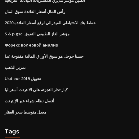
الصين مؤشر مديري المشتريات البيانات التاريخية
رأس المال أسعار الفائدة سوق المال
خطط بنك الاحتياطي الفيدرالي لرفع أسعار الفائدة 2020
S & p gsci مؤشر الغاز الطبيعي التفوق
Форекс волновой анализ
حسنا جوجل هو سوق الأوراق المالية مفتوحة غدا
تمرير الذهب
Usd eur تحويل 2019
كبار تجار التجزئة على الانترنت أستراليا
أفضل نظام شراء عبر الإنترنت
معدل متوسط ​​سعر العقار
Tags