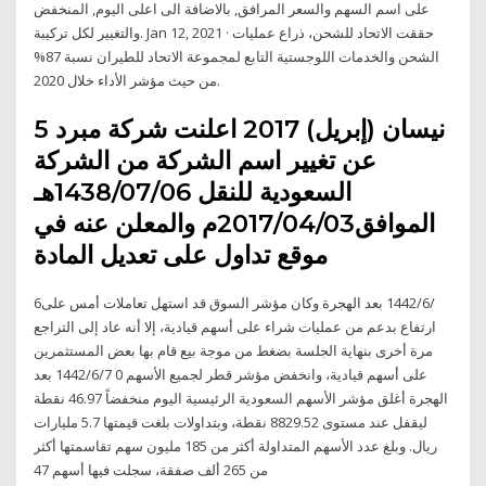
على اسم السهم والسعر المرافق, بالاضافة الى اعلى اليوم, المنخفض
والتغيير لكل تركيبة. Jan 12, 2021 · حققت الاتحاد للشحن، ذراع عمليات
الشحن والخدمات اللوجستية التابع لمجموعة الاتحاد للطيران نسبة 87%
من حيث مؤشر الأداء خلال 2020.
5 نيسان (إبريل) 2017 اعلنت شركة مبرد
عن تغيير اسم الشركة من الشركة
السعودية للنقل 1438/07/06هـ
الموافق2017/04/03م والمعلن عنه في
موقع تداول على تعديل المادة
6‏‏/6‏‏/1442 بعد الهجرة وكان مؤشر السوق قد استهل تعاملات أمس على
ارتفاع بدعم من عمليات شراء على أسهم قيادية، إلا أنه عاد إلى التراجع
مرة أخرى بنهاية الجلسة بضغط من موجة بيع قام بها بعض المستثمرين
على أسهم قيادية، وانخفض مؤشر قطر لجميع الأسهم 0 7‏‏/6‏‏/1442 بعد
الهجرة أغلق مؤشر الأسهم السعودية الرئيسية اليوم منخفضاً 46.97 نقطة
ليقفل عند مستوى 8829.52 نقطة، وبتداولات بلغت قيمتها 5.7 مليارات
ريال. وبلغ عدد الأسهم المتداولة أكثر من 185 مليون سهم تقاسمتها أكثر
من 265 ألف صفقة، سجلت فيها أسهم 47