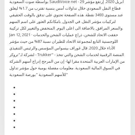
بواسطة صوت السعودية SaudiVoice net - 29 ابريل 2020. إرتفع مؤشر
قطاع النقل السعودي خلال تداولات أمس بنسبة تقترب من 1.7% ليغلق
عند مستوى 3493 نقطة. هذه الصفحة تحتوي على تدفق بالوقت الحقيقي
لتركيبات مؤشر النقل. في الجدول, بامكانكم العثور على اسم السهم
والسعر المرافق, بالاضافة الى اعلى اليوم, المنخفض والتغيير لكل تركيبة.
Jan 12, 2021 · حققت الاتحاد للشحن، ذراع عمليات الشحن والخدمات
اللوجستية التابع لمجموعة الاتحاد للطيران نسبة 87% من حيث مؤشر
الأداء خلال 2020. قال غوراف بيسواس المؤسس والرئيس التنفيذي
لشركة لـ"تروكر - Trukker" - المنصة الرقمية لخدمات الشحن والتي تتخذ
من الإمارات العربية المتحدة مقرا لها- إن من المرجح إدراج أسهم الشركة
في السوق المالية السعودية. معلومات مفصلة يومية حول مؤشر تداول
للأسهم السعودية "بورصة السعودية"