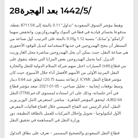
28‏‏/5‏‏/1442 بعد الهجرة
وهبط مؤشر السوق السعودية “تداول” 0.11 بالمئة إلى 8711.58 نقطة،
مدفوعا بخسائر قيادية في قطاعي البنوك والهيدروكربون. وانخفض سهما
“أرامكو” و”سابك” بنسبة 1.12 و0.39 بالمئة على الترتيب. أول صناعة من
المنتظر أن ينجح الهيدروجين في جذبها لاستخدامه كبديل للوقود الأحفوري
هي صناعة النقل، حيث يمكن أن يحل الهيدروجين مباشرة محل الغاز وزيت
الديزل. كما يحمل الهيدروجين بعض المزايا التي تجعله يتفوق على
السيارات احتل سهم شركة السلام الدولية للنقل والتجارة (sitt) من قطاع
النقل المرتبة الأولى من الأسهم الأفضل أداء خلال الأسبوع، حيث كان
ارتفاعه بنسبة 20.75٪ ليغلق عند 0.64 دينار. ICYMI: مؤشر قطاع النقل
وسط توقعات إيجابية – تحليل صباحي – 05-01-2021: صعد مؤشر قطاع
النقل (TTNI) في آخر جلساته، وذلك على اثر استناده لمستوى الدعم
4,802.64، ليحقق المؤشر القاهرة - مباشر: استعرض كامل الوزير وزير
النقل، أمام الرئيس عبد الفتاح السيسي خلال افتتاح فعاليات المعرض
الأول لتكنولوجيا - تحويل وإحلال المركبات للعمل بالطاقة النظيفة، دور
وزارة النقل في المساهمة في تحقيق النقل
قطاع النقل السعودي والتصحيح المستمر – تعرف على نطاق التداول