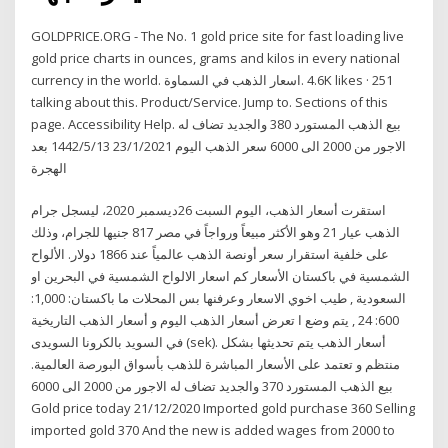
GOLDPRICE.ORG - The No. 1 gold price site for fast loading live
gold price charts in ounces, grams and kilos in every national
currency in the world. ‎اسعار الذهب في السماوة‎. 4.6K likes · 251
talking about this. Product/Service. Jump to. Sections of this
page. Accessibility Help. بيع الذهب المستورد 380 والجديد تضاف له
الاجور من 2000 الى 6000 سعر الذهب اليوم 23/1/2021 13‏‏/5‏‏/1442 بعد
الهجرة
استقرت أسعار الذهب، اليوم السبت 26ديسمبر 2020، ليسجل جرام
الذهب عيار 21 وهو الأكثر مبيعاً ورواجاً في مصر 817 جنيها للجرام، وذلك
على خلفية استقرار سعر أونصة الذهب عالمياً عند 1866 دولار. الألواح
الشمسية في باكستان الأسعار كم اسعار الالواح الشمسية في البحرين او
السعودية , طيب اخوي الاسعار وعرفنها بس المحلات ما باكستان: 1,000:
600: 24 , يتم وضع ا تعرض أسعار الذهب اليوم و أسعار الذهب التاريخية
في السويد بالكرونا السويدى (sek). أسعار الذهب يتم تحديثها بشكل
منتظم و تعتمد على الأسعار المباشرة للذهب بأسواق البورصة العالمية.
بيع الذهب المستورد 370 والجديد تضاف له الاجور من 2000 الى 6000
Gold price today 21/12/2020 Imported gold purchase 360 Selling
imported gold 370 And the new is added wages from 2000 to