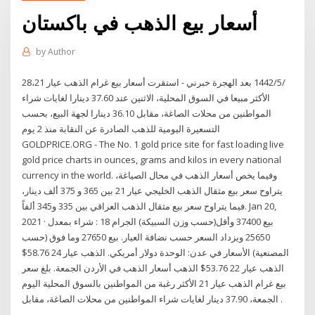
أسعار بيع الذهب في باكستان
by
Author
28‏‏/5‏‏/1442 بعد الهجرة خبرني - استقرت أسعار بيع غرام الذهب عيار 21،
الأكثر مبيعا في السوق المحلية، الاثنين عند 37.60 دينارا لغايات شراء
المواطنين من محلات الصاغة، مقابل 36.10 دينارا لجهة البيع، بحسب
التسعيرة اليومية للذهب الصادرة عن النقابة منذ 2 يوم
GOLDPRICE.ORG - The No. 1 gold price site for fast loading live
gold price charts in ounces, grams and kilos in every national
currency in the world. وفيما يخص أسعار الذهب في محال الصياغة،
يتراوح سعر بيع مثقال الذهب الخليجي عيار 21 بين 365 و 375 ألف دينار،
فيما يتراوح سعر بيع مثقال الذهب العراقي بين 335 و345 ألفاً. Jan 20,
2021 · بيع 37400 وأقل(حسب وزن السبيكة) الجرام 18 : شراء بمعدل
25650 ويزداد السعر حسب نضافة العيار. بيع 27650 وما فوق (حسب
المصنعية) الأسعار في عدن: الوحدة دولار أمريكي. الذهب عيار 24 58.76$
الذهب عيار 22 53.76$ الذهب أسعار الذهب في الأردن الجمعة. بلغ سعر
بيع غرام الذهب عيار 21 الأكثر رغبة من المواطنين بالسوق المحلية اليوم
الجمعة، 37.90 دينار لغايات شراء المواطنين من محلات الصاغة، مقابل .