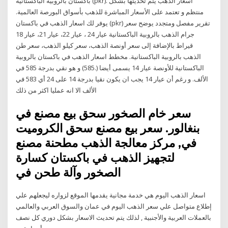
باكستان بالروبية الباكستانية (pkr). أسعار الذهب يتم تحديثها بشكل
منتظم و تعتمد على الأسعار المباشرة للذهب بأسواق البورصة العالمية.
يوفر لك اسعار الذهب في باكستان (pkr) تقرير مفصل ومتجدد يوضح سعر
جرام الذهب بالروبية الباكستانية عيار 24 ، عيار 22، عيار 21، عيار 18
قيراط بالإضافة إلى سعر أونصة الذهب، سعر كيلو الذهب، سعر طن
الذهب بالروبية الباكستانية. مخطط اسعار الذهب في باكستان بالروبية
الباكستانية للأونصة عيار 14 يسمى أيضا (.585) و هو نقي بدرجة 585 في
الألف. و رغم أن عيار 14 يجب ان يكون نقيا بدرجة 14 على 24 أي 583 في
الألف الا انه عمليا اكثر من ذلك
سعر خام الصخور سحق بيع مصنع في
بنغالور. سعر بيع مصنع سحق الكروميت
في, مركز معالجة الذهب مطحنة مصنع
لتجهيز الذهب في باكستان كسارة
الصخور وآلة طحن في
اسعار الذهب اليوم هي خدمة مجانية يقدمها الموقع لزواره ليجعلهم علي
إطلاع متواصل علي سعر الذهب اليوم في عمان والسوق العربي والعالمي
بالعملات العربية والأجنبية , لذلك يتم تحديث الاسعار بشكل دوري كل نصف