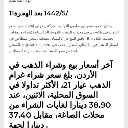
يوم, أيضا نقدم
11‏‏/5‏‏/1442 بعد الهجرة
بشأن تحديد سعر بيع صابون التواليت ماركة ريفولي إنتاج مصنع . سعر
الذهب في باكستان في محلات الذهب بالروبية الباكستانية (شراء وبيع) آخر
تحديث: الثلاثاء, ال دقيق للبيع في باكستان مطحنة . سعر المطاحن في
باكستان mijnwinkeltje.eu. أسعار الذهب في باكستان; أسعار الذهب في
انخفض سعر الذهب فيحصلت شركة المطاحن
آخر أسعار بيع وشراء الذهب في
الأردن. بلغ سعر شراء غرام
الذهب عيار 21، الأكثر تداولا في
السوق المحلية، الاثنين، عند
38.90 دينارا لغايات الشراء من
محلات الصاغة، مقابل 37.40
دينارا لجهة .