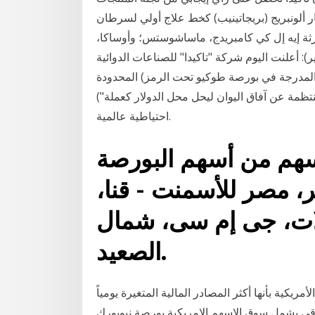
 ألونبريج (بريجاتينيب) كخط علاج أولي لسرطان
ورثة إيه إل كي كامبريدج، ماساشوستس؛ وأوساكا،
وس واير ] (بزنيس واير): أعلنت اليوم شركة "تاكيدا" للصناعات الدوائية
المحدودة (المدرجة في بورصة طوكيو تحت الرمز tse:4502، وبورصة نيويورك تحت الرمز nyse:tak)،
("تاكيدا في الصين، تقدم وسائل الإعلام الحكومية تقارير منتظمة عن آفاق اليوان ليحل محل الدولار كعملة
احتياطية عالمية.
سهم من أسهم البورصة
، مصر للأسمنت - قنا،
ولات، جى إم سى، شمال
الصعيد.
ريكية بأنها أكثر المصادر المالية المتغيرة يومياً
شمل سوق الاسهم الامريكية بورصة نيويورك (NYSE) و