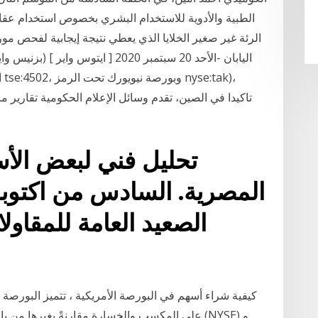
الطبية والأدوية للاستخدام البشري بخصوص استخدام عقار
الرئة غير صغير الخلايا الذي يعطي نتيجة إيجابية لفحص م
اليابان -الأحد 20 سبتمبر 2020 [ ايت
تحليل فني لبعض الأ
المصرية. السادس من اكتوبر
الصعيد العامة للمقا
كيفية شراء أسهم في البورصة الأمريكية ، تتميز البورصة الأم
على المكسب والخسارة مقارنةً بغيرها من باقي ي