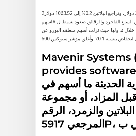
2‏‏/6‏‏/1442 بعد الهجرة وقفز البلاديوم اليوم 3% إلى 2433.61 دولار، وتراجع البلاتين 0.2% إلى 1063.52 دولار
من السلع الفاخرة والرقائق صعود بسيط ل #اسهم
خلال تداولها حيث نزلت أسهم منطقه اليورو عن
 وأغلق مؤشر ستوكس 600
Mavenir Systems
provides softwar
ية الحديثة ما أسهم في
قبل المزاد، أو مجموعة
بلاتين والزمرد، الرقم
5917، التي ب