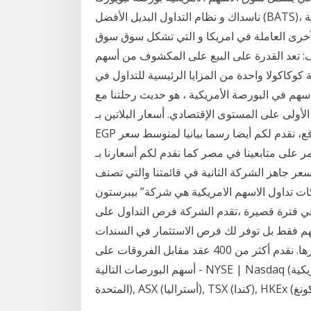
ناسداك و نظام التداول البديل الأفضل (BATS)، و خيارات بورصة شيكاغو للأوراق المالية (CBOE)، هذه
لأخرى العاملة في امريكا و التي تشكل سوق سوق
وف: تعد القدرة على البيع على المكشوف من أسهم
كولا واحدة من المزايا الرئيسية للتداول في AvaTrade حيث يمكنك الاستفادة من التحركات في
هم في البورصة الأمريكية ، هو حديث رحلتنا مع
الأولى على المستوى الإقتصادي. أسعار البلاتين بـ
EGP في مصر. بالإضافة إلى الجدول الذي نقدمه لكم على الموقع، نقدم لكم أيضا رسما بيانيا لمتوسط سعر
لى متابعينا في مصر كما نقدم لكم أسعارنا بـ EGP فلا
عر جاهز الشركة الثانية في قائمتنا والتي تصنف
لاسهم الامريكية هي شركة” بيبرستون Pepperstone” التي تأسست في
ين في فترة قصيرة ،تقدم الشركة فرص التداول على
اول الاسهم فقط بل توفر لك فرص الاستثمار في السندات
و العملات الاجنبية والعقود مقابل الفروقات والسلع وغيرها. نقدم أكثر من 400 عقد مقابل الفروقات على
أسهم البورصات التالية - NYSE | Nasdaq (الولايات المتحدة الأمريكية), Xetra (ألمانيا), LSE (المملكة