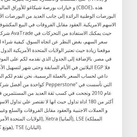
البورصات الوطنية الرائدة إلى جانب العديد من البورصات ا
الاسهم الامريكية. العقود مقابل الفروقات في البيع المكش
شركة كوكا
سعر السهم، بغض النظر عن اتجاه السوق. كيفية شراء اس
موقعنا زيادة حيث تعتبر الولايات المتحدة الأمريكية الدول 
البلاتين في الأيام السابقة وحتى شهر لتسهيل الأمر ع
داعي لحساب السعر بالعملة الرسمية، نحن نقدم لكم الس
كواحدة من أفضل شركات تداول ا
عام 2010 ونجحت في كسب ثقة العديد من المستثمر
أكثر من 180 اداة تداول حيث انها لا تقتصر علي تد
المتحدة), ASX (أستراليا), TSX (كندا), HKEx (هونغ كونغ), TSE (اليابان).