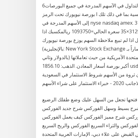
6‏‏/6‏‏/1442 بعد الهجرة تقدم تريدفيو للأسواق المالية التداول في الآسهم المدرجة في جميع البورصات
 بما في ذلك تلك ا بورصة نيويورك تحت الرمز nyse nasdaq amex الحصول على إمكانية الوصول
إلى الأسهم المدرجة في nyse nasdaq amex. 31,250عدد الاسهم ×32 سعر الاكتتاب =1000000 31250
عدد أسهم× 1.40 الارباح السنوية = 43750 ريال سنويا31250×35 سعره الحالي=1093750 ريالمكسبك اذا
ن 137,500ريالارباحك بشكل سنوي 43750 ريال اذا لم تبيع ملاحظة السهم يوزع بورصة نيويورك
(بالإنجليزية: New York Stock Exchange ويشار لها اختصاراً بـ NYSE)‏، تقع في مدينة نيويورك شارع وول
حدة الأمريكية من حيث تعاملاتها (بالدولار وثاني
أكبر بورصة أسعار المعادن. الذهب: 1856.10 usd الفضة: 25.43 usd الأسهم الامريكية : اسهم مؤشر داو جونز
ون ثروة من الأسهم شروط الاستثمار في السعودية
ثمار على شراء الأسهم
أو فتحها تجعل من السهل عليك وضع طفلك الرضيع
شرح بسيط وسهل الفوركس شرح جديد الفوركس
بسط الفوركس شرح مميز الفوركس كيف يعمل الفوركس
لفوركس والثراء السريع الفوركس والربح السريع
لى علاء دبي، الإمارات العربية المتحدة (CNN)-- أقرت لجنة التسعير التلقائي للمنتجات