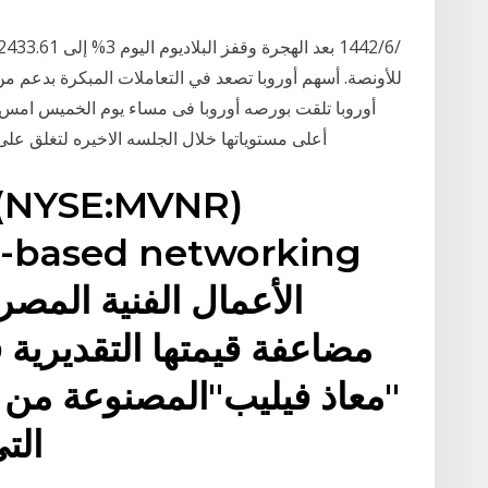
للأونصة. أسهم أوروبا تصعد في التعاملات المبكرة بدعم 
أوروبا تلقت بورصه أوروبا فى مساء يوم الخميس امس 
أعلى مستوياتها خلال الجلسه الاخيره لتغلق على انخفاض بنسبه 0.1٪.
 (NYSE:MVNR)
e-based networking
الأعمال الفنية المصر
مضاعفة قيمتها التقديرية 
"معاذ فيليب"المصنوعة من ال
المرجعي P