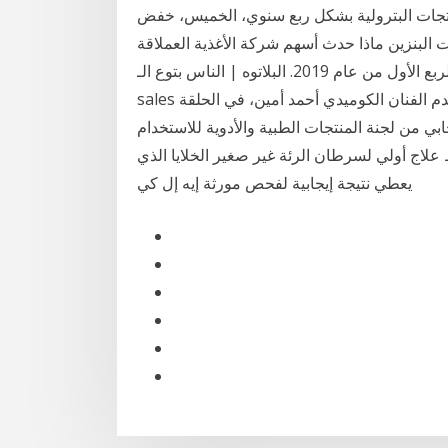
منتجات البترولية بشكل ربع سنوي، الخميس، خفض
ماذا حدث أسهم شركة الأغذية العملاقة General Mills، Inc. (NYSE: GIS) انخفض
بنسبة 8.8 ٪ في التداول يوم الثلاثاء بعد الإبلاغ عن أرباح الربع الأول من عام 2019. البلاتوه | الناس بتوع الـ
sales اللي بتقابلهم على القهوة برنامج البلاتوه تقديم احمد امين يقدم الفنان الكوميدي أحمد أمين، في الحلقة
ي من لجنة المنتجات الطبية والأدوية للاستخدام
لاج أولي لسرطان الرئة غير صغير الخلايا الذي
يعطي نتيجة إيجابية لفحص مورثة إيه إل كي