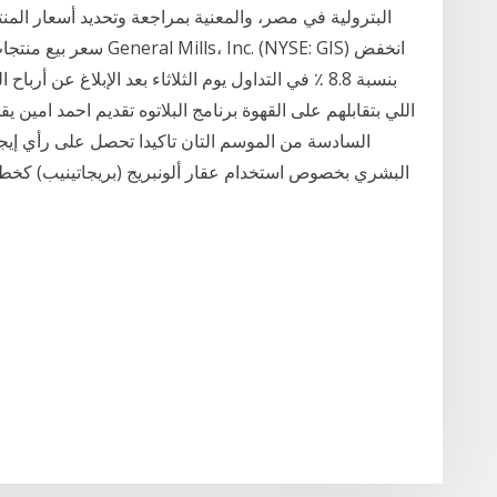
البترولية في مصر، والمعنية بمراجعة وتحديد أسعار ال
سعر بيع منتجات البنزين 
السادسة من الموسم التان تاكيدا تحصل على رأي إيجاب
البشري بخصوص استخدام عقار ألونبريج (بريجاتينيب) كخط ع