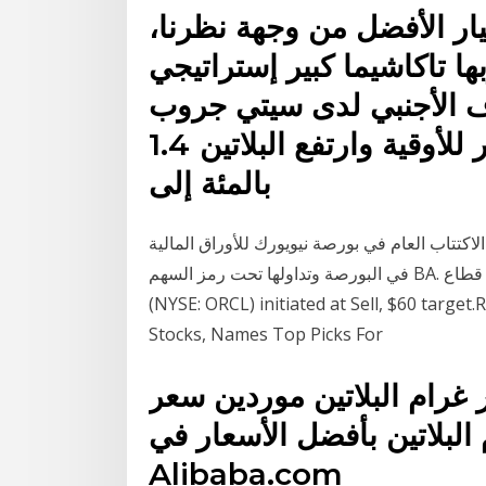
يار الأفضل من وجهة نظرنا،
ا تاكاشيما كبير إستراتيجي
جنبي لدى سيتي جروب (NYSE:C) جلوبال ربحت
الفضة 2.2 بالمئة إلى 26.93 دولار للأوقية وارتفع البلاتين 1.4
بالمئة إلى
العام في بورصة نيويورك للأوراق المالية (NYSE) في 13 يناير 1978، حيث تم إدراجها
في البورصة وتداولها تحت رمز السهم BA. يدرج السهم في قطاع Feb 11, 2020 Oracle Corporation
(NYSE: ORCL) initiated at Sell, $60 target
Stocks, Names Top Picks For
رام البلاتين موردين سعر
البلاتين بأفضل الأسعار في
Alibaba.com