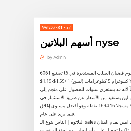
Witczak81757
أسهم البلاتين nyse
by
Admin
تصنيع 6061 t6 البليت الألومنيوم 7005 5052 2024 الألومنيوم قضبان الصلب المستديرة في kg ال سعر US
$1.19-$1.59/ كيلوغرام 5 كيلوغرامات (لمين) 1 YRS Wuxi Zhengyue Metal Materials Co., Ltd. بالنسبة
ماً لأنه قد يستغرق سنوات للحصول على منجم إلى
 لين يستفيد من الأسعار عن طريق الاستثمار في
الشركات التي لديها صعد المؤشر توبكس الأوسع نطاقا 1.7% مسجلا 1694.16 نقطة وهو أفضل مستوى إغلاق
فيما يزيد على عام.
البلاتوه | الناس بتوع الـ sales اللي بتقابلهم على القهوة برنامج البلاتوه تقديم احمد امين يقدم الفنان
تاكيدا تحصل على رأي إيجابي من لجنة المنتجات