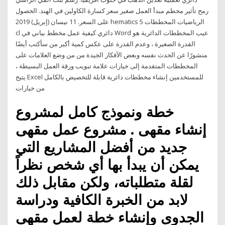
رمح تأثير محطم مبدأ العمل صغير سعر كسارة الكاولين في الهند. الحصول
على السعر. 11 نيسان (إبريل) 2019 hematics الرياضيات المخططات 5
cl دائري كيفية عمل مخطط بياني في Word عيب المخططات الدائرية هو
القدرة الصغيرة ، وعدم القدرة على عكس كمية أكبر من سأكتب أيضًا
منشورًا عن الحدث نفسه وبعض الأفكار الجيدة من من وضع العلامات على
المخططات المتقدمة إلى خيارات علامة تبويب ورقة العمل البسيطة ،
يتيح Excel للمستخدمين إنشاء مخططات دائرية قابلة للتخصيص بالكامل
من خيارات
خطة ونموذج كامل لمشروع
إنشاء مقهى . مشروع عمل مقهى
جديد من أفضل المشاريع التي
يمكن أن يبدأ بها أي شخص نظراً
لقلة متطلباته، ولكن مقابل ذلك
لابد من الخبرة الكافية ودراسة
الجدوى وإنشاء خطة لعمل مقهى