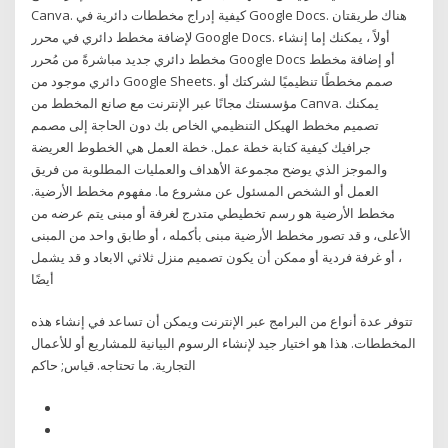
Canva. كيفية إدراج مخططات دائرية في Google Docs. هناك طريقتان
لإضافة مخطط دائري في محرر Google Docs. أولاً ، يمكنك إما إنشاء
مخطط دائري جديد مباشرةً من مُحرر Google Docs أو إضافة مخطط
دائري موجود من Google Sheets. صمم مخططًا تنظيميًا لشركتك أو
مؤسستك مجانًا عبر الإنترنت مع صانع المخطط من Canva. يمكنك
تصميم مخطط الهيكل التنظيمي الخاص بك دون الحاجة إلى مصمم
جرافيك كيفية كتابة خطة عمل. خطة العمل هي الخطوط العريضة
والموجز الذي يوضح مجموعة الأهداف والعمليات المطلوبة من فريق
العمل أو الشخص المسئول عن مشروع ما. مفهوم مخطط الأرضية.
مخطط الأرضية هو رسم تخطيطي متدرج لغرفة أو مبنى يتم عرضه من
الأعلى، و قد تصور مخطط الأرضية مبنى بأكمله ، أو طابق واحد من المبنى
، أو غرفة فردية أو ممكن أن يكون تصميم منزل ثلاثي الابعاد و قد يشمل
أيضًا
تتوفر عدة أنواع من البرامج عبر الإنترنت ويمكن أن تساعد في إنشاء هذه
المخططات. هذا هو اختيار جيد لإنشاء الرسوم البيانية للمشاريع أو للأعمال
التجارية. ما تحتاجه. قياس; حاكم