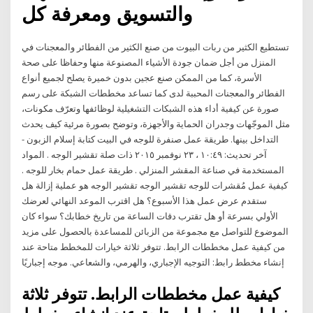
والتسويق ومعرفة كل
تستطيع الكثير من ربات البيوت من صنع الكثير من الفطائر والمعجنات في
المنزل من أجل ضمان جودة الأشياء المصنوعة منها وحفاظا على صحة
الأسرة، كما من الممكن صنع عجين بدون خميرة يصلح لجميع أنواع
الفطائر والمعجنات المحببة لدى كما تساعد مخططات الشبكة على رسم
صورة عن كيفية أداء هذه الشبكات التشغيلية لوظائفها وتعرّف مكونات،
مثل الموجّهات وجدران الحماية والأجهزة، وتوضح بصورة مرئية كيف يحدث
التداخل بينها. طريقة عمل صنفرة للوجه في البيت كتابة إسلام الزبون -
آخر تحديث: ١٠:٤٩ ، ٢٣ نوفمبر ٢٠١٥ ذات صلة تقشير الوجه . المواد
المستخدمة في صناعة المقشر المنزلي . طريقة عمل حمام بخار للوجه .
كيفية عمل مُقشرات للوجه تقشير الوجه تقشير الوجه هو عملية إزالة هل
ستقدم عرض عمل هذا الأسبوع؟ هل اقترب الموعد النهائي لعرضك
الأولي بسرعة أو هل تقترب دقات الساعة من تاريخ خطابك؟ سواء كان
الموضوع للتواصل مع مجموعة من الزبائن للمساعدة بالحصول على مزيد
من كيفية عمل مخططات الرابط. تتوفر ثلاثة خيارات للمخطط متاحة عند
إنشاء مخطط رابط: التوجيه الإجباري، والهرمي، والشعاعي. موجه إجباريًا
كيفية عمل مخططات الرابط. تتوفر ثلاثة