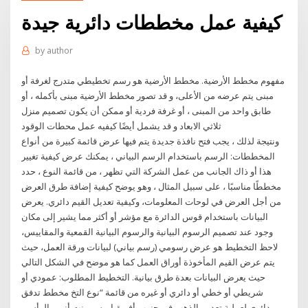
كيفية عمل مخططات دائرية جيدة
by
author
مفهوم مخطط الأرضية. مخطط الأرضية هو رسم تخطيطي متدرج لغرفة أو
مبنى يتم عرضه من الأعلى، و قد تصور مخطط الأرضية مبنى بأكمله ، أو
طابق واحد من المبنى ، أو غرفة فردية أو ممكن أن يكون تصميم منزل
ثلاثي الابعاد و قد يشمل أيضًا كيفيه عمل محطات الوقود
ونتيجة لذلك ، يجب فتح نافذة جديدة يتم فيها عرض قائمة كبيرة من أنواع
المخططات: الرسم باستخدام الرسم البياني ، يمكنك عرض كيفية تغيير
هذا أو ذاك الجانب من عمل الشركة التي تظهر ، من قائمة النوع ، حدد
مخططًا مناسبًا ، على سبيل المثال ، وهو يوضح كيفية إضافة طرق العرض
من أجل العرض في لوحات المعلومات، وكيفية تعديل القيم دائري. يعرض
البيانات باستخدام قوس الدائرة مع مؤشر أو أكثر مما يشير إلى مكان
وجود عند تصميم الرسوم البيانية والرسوم البيانية القمعية والمقاييس،
لاحظ التخطيط هو عرض رسومي (رسم بياني) لبيانات ورقة العمل، حيث
يتم عرض القيم المأخوذة أوراق العمل كما هو موضح في الشكل التالي
حيث يعرض البيانات بعدة طرق بيانية. التخطيط المطلوب: عمودي أو
شريطي أو خطي أو دائري أو غيره من قائمة “نوع التخ مخطط تدفق
دائري لعملية تعدين الذهب في جنوب أفريقيا. ‫رسم بنت أنمي‬ الرأسي