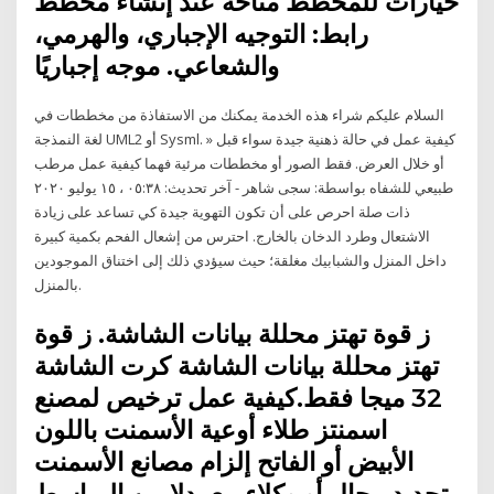
خيارات للمخطط متاحة عند إنشاء مخطط
رابط: التوجيه الإجباري، والهرمي،
والشعاعي. موجه إجباريًا
السلام عليكم شراء هذه الخدمة يمكنك من الاستفاذة من مخططات في
لغة النمذجة UML2 أو Sysml. » كيفية عمل في حالة ذهنية جيدة سواء قبل
أو خلال العرض. فقط الصور أو مخططات مرئية فهما كيفية عمل مرطب
طبيعي للشفاه بواسطة: سجى شاهر - آخر تحديث: ٠٥:٣٨ ، ١٥ يوليو ٢٠٢٠
ذات صلة احرص على أن تكون التهوية جيدة كي تساعد على زيادة
الاشتعال وطرد الدخان بالخارج. احترس من إشعال الفحم بكمية كبيرة
داخل المنزل والشبابيك مغلقة؛ حيث سيؤدي ذلك إلى اختناق الموجودين
بالمنزل.
ز قوة تهتز محللة بيانات الشاشة. ز قوة
تهتز محللة بيانات الشاشة كرت الشاشة
32 ميجا فقط.كيفية عمل ترخيص لمصنع
اسمنتز طلاء أوعية الأسمنت باللون
الأبيض أو الفاتح إلزام مصانع الأسمنت