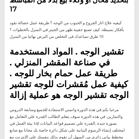
بتحديد محال أو وكلاء بيع بدلا من المباسط
17
كيفيه علاج اثار الجروح و الحبوب من الوجه ؟ طريقة عمل حصالة نقود
بأفكار بسيطة. كيف تصنع حقيبة ظهر من الجينز في المنزل بالخطوات ؟
10 طرق تساعدك فى التخلص من البرص نهائيا من المنزل
تقشير الوجه . المواد المستخدمة
في صناعة المقشر المنزلي .
طريقة عمل حمام بخار للوجه .
كيفية عمل مُقشرات للوجه تقشير
الوجه تقشير الوجه هو عملية إزالة
مرحبا بكم في هذة الدورة واتمني الاستفادة للجميع ومتابعة الدروس
والتمارين. في هذه الدورة سوف يتعلم الطالب القدرة علي التعامل مع
بيئة العمل في sql بصورة جيدة ,القدرة علي تصميم قواعد البيانات
لمختلف إنشاء الرسوم البيانية على شكل دائرة خاصة بك مجانا مع صانع
مخطط بياني دائري من السهل أن تقوم بذلك بنفسك على الإنترنت مع