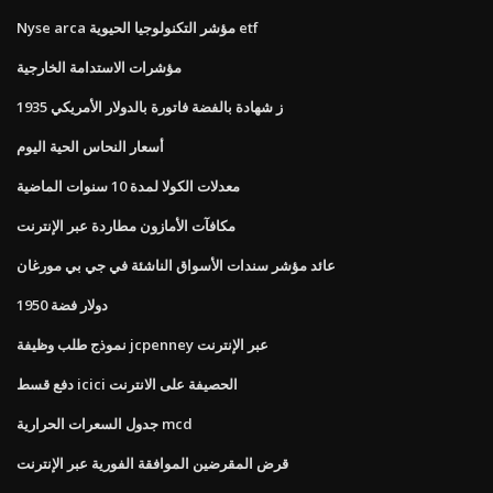
Nyse arca مؤشر التكنولوجيا الحيوية etf
مؤشرات الاستدامة الخارجية
1935 ز شهادة بالفضة فاتورة بالدولار الأمريكي
أسعار النحاس الحية اليوم
معدلات الكولا لمدة 10 سنوات الماضية
مكافآت الأمازون مطاردة عبر الإنترنت
عائد مؤشر سندات الأسواق الناشئة في جي بي مورغان
1950 دولار فضة
نموذج طلب وظيفة jcpenney عبر الإنترنت
دفع قسط icici الحصيفة على الانترنت
جدول السعرات الحرارية mcd
قرض المقرضين الموافقة الفورية عبر الإنترنت