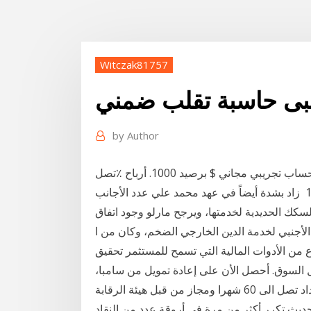
Witczak81757
جنبى حاسبة تقلب ضمني
by
Author
احصل على. أرباح تصل إلى 92٪ في حالة التوقع الصحيح. حساب تجريبي مجاني $ برصيد 1000. أرباح ٪تصل
إلى 92. الحد الأدنى للإيداع فقط $10. سعر الخيار الأدنى $1 زاد بشدة أيضاً في عهد محمد علي عدد الأجانب
لسكك الحديدية لخدمتها، ويرجح مارلو وجود اتفاق
الأجنبي لخدمة الدين الخارجي الضخم، وكان من ا
وع من الأدوات المالية التي تسمح للمستثمر تحقيق
 السوق. أحصل الأن على إعادة تمويل من سامبا،
لتحصل على تمويل يصل للحد الاقصى الممكن، وفترة سداد تصل الى 60 شهرا ومجاز من قبل هيئة الرقابة
حديث تكرر أكثر من مرة في أروقة عدد من النقاد