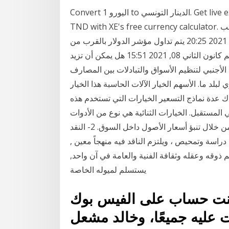
Convert 1 اليورو to الدينار التونسي. Get live exchange rates, historical rates & charts for EUR to
TND with XE's free currency calculator. كانون الثاني 13, 2021 12:28 تحليل الذهب: هل سيكمل الذهب
انخفاضه بنسبة 10٪ تقريبًا هذا الشهر؟ كانون الثاني 11, 2021 20:25 يتم تداول مؤشر الدولار بالقرب من
الدعم المهم كانون الثاني 08, 2021 15:51 هل يمكن أن تزيد Alphabet Inc بنسبة 11٪ من الدعم مؤسسة
نظيم الأسواق والتبادلات بين المصارف. J Curve – منحنى جيه. مصطلح يشرح
لبلد ما. الأسهم الخيار الآلات الحاسبة هذا الخيار
عدة نماذج التسعير الخيارات التي تستخدم هذه
 المستقبل. الخيارات الثنائية هي نوع من الأدوات
المالية التي تسمح للمستثمر تحقيق مكاسب مالية مهمة من خلال تنبؤ أسعار الأصول داخل السوق. 2- النقد
اسة وتمحيص ، ويلتزم الناقد فيه منهجاً معين ,
 ذوقه وعقله وثقافة الفنية والعامة في آن واحد,
يستسلم لميوله الخاصة
شنت حساب على الفيس بوك
 عليه جميعًا، وخالد مشعل