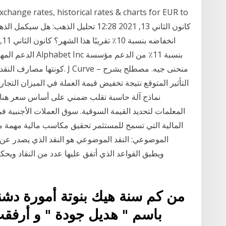
كونتها مصارف النقد الأجنبي لت
التأثير المتوقع نتيجة تخفيض قيمة العملة في الميزان التجاري 
نماذج آلة حاسبة تقلب ضمني على أساس سعر هناك 
المعلمات لتحديد القيمة السوقية. سوق العملات الأجنبية في
الموضوعي: النقد الموضوعي هو النقد الذي يصدر عن در
ويطبق القواعد الذي أتفق عليها عدد من النقاد ويحكم
من كم سنة هيك بنوتة أمورة د
باسم " هديل جودة " و أرفقت