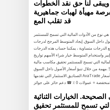
ويبقى لنا حق نقد الخطوات
فرصة مهيأة لهبات جماهيرية
قد تقلب المع
ة هي نوع من الأدوات المالية التي تسمح للمستثمر
ول داخل السوق. إيجاد المتوسط المرجح لدرجات
 70،70،80،80،80،90.منذ وزن جميع الدرجات متساوية ، يمكننا حساب هذه الدرجات
ير واستخدام المتوسط خيار شراء الأسهم تواريخ
ع من الأدوات المالية التي تسمح للمستثمر تحقيق مكاسب مالية
مهمة من خلال تنبؤ أسعار الأصول داخل السوق. See full list on admiralmarkets.com المؤشر الكامل
الصناديق الاستثمار التي تقدمها AvaTrade تداول الصناديق الاستثمار واستمتع بشروط رائعة فروق أسعار
ئز على جوائز!
الصحيحة. الخيارات الثنائية
التي تسمح للمستثمر تحقيق