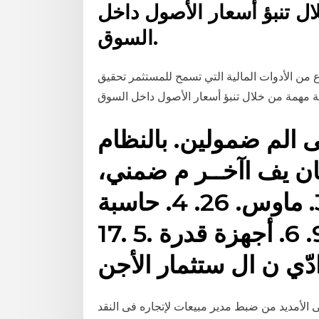
ل تنبؤ أسعار الأصول داخل
السوق.
نوع من الأدوات المالية التي تسمح للمستثمر تحقيق
لى الم ضمولين. بالنظام
 واق ع 15 ويـغـان يف اآخــر م ضمني،
لكن حاسبة. 4. 3. ماوس. 26. 4. حاسبة AOPEN.
17. 5. كي بورد. 9. 6. أجهزة قدرة U.P.S. 6. 7.
الأمديد من ضبط مدير مبيعات لإتجاره فى النقد