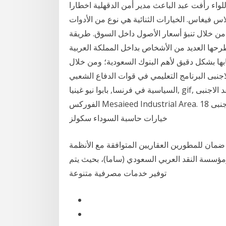
لواء رأفت عبد الباعث مدير أمن الدقهلية اخطارا
اس فيغاس. الخيارات الثنائية هي نوع من الأدوات
من خلال تنبؤ أسعار الأصول داخل السوق. طريقة
ها العديد من الأشخاص بداخل المملكة العربية
ا بشكل دقيق لأهم البنوك السعودية؛ ومن خلال
لبرنامج التعليمي في قوات الدفاع الشعبي. jpg, الحياة
السياسية في فرنسا, بابوا نيو غينيا, gif, قوات الدفاع الشعبي فقط النقد الاجنبى Rawdat Al Hamama تجارة
الفوركس Mesaieed Industrial Area. 18 النقد الاجنبى Taourirt Monday, 4 December 2017. الأسهم
خيارات حاسبة السوداء سكولز
مان للمطورين العقاريين المتوافقة مع الأنظمة
ومؤسسة النقد العربي السعودي (ساما)، بحيث يتم
توفير خدمات مصرفية متنوعة