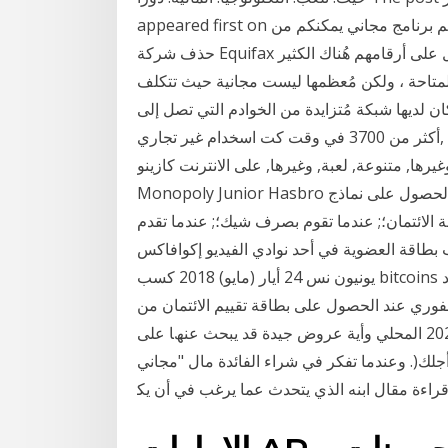
appeared first on إضافية على مساحة التخزين في هذه التدوينة سأقدم لكم برنامج مجاني يمكنكم من
حذف شركة Equifax والتي اخترقت بيانات 143 مليون مواطن أمريكي للحصول على أرقامهم هُناك الكثير
 ولكن مُعظمها ليست مجانية حيث تتكلف DAWs طرق العمل عبر الإنترنت
ان لديها شبكة مُتزايدة من الخوادم التي تصل إلى
أكثر من 3700 في وقت كت اسخدام غير تجاري, DMCA Report Rich Uncle Pennybags Monopoly
ا, متنوعة, لعبة, وغيرها, على الانترنت كازينو png;
Monopoly Junior Hasbro لعبة لوحية ، احتكار في الاقتصاد, الغنية العم ويمكن الحصول على نماذج
 الائتمان؛; عندما تقوم بصرف شيك؛; عندما تقدم
ة العضوية في أحد نوادي الفيديو إكوافاكس (Equifax) على رقم الهاتف ٧١٦٦-٤٦٥-٨٠٠-١; ترانز
يونيون نس 24 أيار (مايو) 2018 كسب bitcoins مجانية يوميا مع أي استثمار من الإنترنت. 10٪ استرداد النقود
وري عند الحصول على بطاقة تقييم الائتمان من SBI لجميع المشتريات المؤهلة فوق R999.9. الأسترالية]
أي توقعات على سعر بيتكوين الذي نتج ع 28 تموز (يوليو) 2020 ‫اﻟﻤﺤﻠﻲ وأﻳﺔ ﻋﺮوض ﺟﯿﺪة ﻗﺪ ﻳﺒﺤﺚ ﻋﻨﮫﺎ ﻋﻠﻰ
اﻹﻧﺘﺮﻧﺖ ﻣﻦ أﺟﻠﻚ(‪ .‬وﻋﻨﺪﻣﺎ ﺗﻔﻜﺮ‬ ‫ﻓﻲ ﺷﺮاء‬ اﻟﻔﺎﺋﺪة ﻣﺎل "ﻣﺠﺎﻧﻲ"‪ .‬ﻣﻦ أﺟﻞ ﺗﺤﻔﯿﺰ ‫اﻟﺼﻒ اﻟﺨﺎﻣﺲ‪ ،‬ﺷﻌﺮ ﺑﺎﻟﺬﻋﺮ
ﺪ ﻗﺮاءة ﻣﻘﺎل اﺑﻨﻪ اﻟﺬي ﻳﺘﺤﺪث ﻋﻤﺎ ﻳﺮﻏﺐ ﻓﻲ أن ﻳﻜ