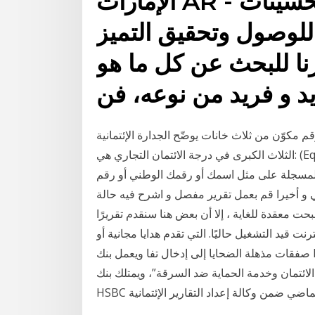
الإمارات AR - تقوم الشركة بإجراء التحسينات
للوصول وتحقيق التميز
زنا للبحث عن كل ما هو
د و فريد من نوعه، فن
 ثلاث خانات يوضّح الجدارة الإئتمانية (Creditworthiness) الخاصة الشركات
الثلاث الكبرى في درجة الائتمان التجاري هي: (Equifax) و(Experian ) هو موقع انترنت مجاني أعد خصيصا
المسجلة على مثل اسمك أو رقمك الوطني أو رقم
 و أخيرا قم بعمل تقرير مفصل و اشرح فيه حالة
ت معقدة للغاية ، إلا أن بعض هنا سنقدم تقريرًا
رنت قيد التشغيل حاليًا. التي تقدم هدايا مجانية أو
صفقات مذهلة الضحايا إلى إدخال تفا ويعمل بنك HSBC أيضًا على تحسين الأمان عبر الإنترنت لزيادة صعوبة
ئتمان وخدمة الحماية ضد السرقة”، ويمتلك بنك