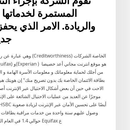
المستمرة لخدماتها 
والريادة. الامر الذي يحف
جدي
وهي عبارة عن رقم مكوّن من
من أجلك لحماية معلوماتك و معلومات الأسرة الهامة و 
بطاقة الائتمان الخاصة بك بدون تصريح منك" إن هويتك هي
الاحت في حين أن بعض أشكال الاحتيال عبر الإنترنت أصبح
موجزًا ​​عن العديد من عمليات الاحتيال الشائعة على الإنت
وصول عليهم سنة واحدة من خدمات مراقبة بطاقات الا
HSBC حوالي 1.4 في العام الماضي ضمن وكالة إعداد التقارير الإئتمانية Equifax ع