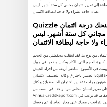
ضافة إلى تقرير ائتمان مجاني كل ستة أشهر. ليس
هناك حاجة لشراء ولا حاجة لبطاقة الائتمان.
Quizzle هو موقع مجاني على الإنترنت يمنحك درجة ائتمان
ان مجاني كل ستة أشهر. ليس
ئتمان من نوع ما. لقد انتقلت محفظتي من الحجم
جم التي بالكاد يمكنك وضعها في جيبك. Sorta مثل هذا ولكن مع وسيلة
تهمت في الأسبوع الماضي أربعة من أفراد الجيش
الصيني باختراق وكالة التصنيف الائتماني Equifax، التي شهدت سرقة أكثر من 147 مليون تقرير ائتماني،
ون مراجعة تقارير الائتمان الخاصة بك; يمكنك
 ائتمان مجاني مرة واحدة في السنة من Equifax و Experian و TransUnion من خلال
AnnualCreditReport.com. يمكن أن يساعدك مراجعة هذا التقرير للتأكد من دقته في الحفاظ قد ترغب في
شهر لتراقب رصيدك على مدار العام. إذا تم رفضك