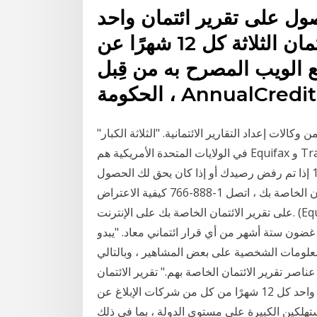
ول على تقرير ائتمان واحد
مجاني من جميع مكاتب الائتمان الثلاثة كل 12 شهرًا عن
 الويب المصرح به من قِبل
AnnualCreditRepor.
وكالات إعداد التقارير الائتمانية. "الثلاثة الكبار"
في الولايات المتحدة الأمريكية هم Equifax و TransUnion و Experian. يسرد Equifax هذه المعلومات
على موقعه على الإنترنت. اتصل بالرقم 1-800-685-1111 إذا تم رفض رصيدك أو إذا كان يحق لك الحصول
على تقرير مجاني. لوضع تنبيه الاحتيال على تقرير الائتمان الخاصة بك ، اتصل 1-888-766 كيفية الاعتراض
على تقرير الائتمان الخاصة بك على الإنترنت. (Equifax و Transunion و Experian) للجميع نسخة مجانية
غضون ستة أشهر من أي قرار ائتماني معاد. "يبدو
معلومات الشخصية على بعض المشاهير ، وبالتالي
اصر تقرير الائتمان الخاصة بهم." تقرير الائتمان
السنوي. يحق لك قانونًا الحصول على تقرير ائتماني مجاني واحد كل 12 شهرًا من كل من شركات الإبلاغ عن
ين الكبيرة على مستوى الدولة ، بما في ذلك TransUnion و Experian و Equifax. Quizzle هو