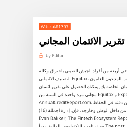
Witczak81757
by
Editor
ضي أربعة من أفراد الجيش الصيني باختراق وكالة
التصنيف الائتماني Equifax، التي شهدت سرقة أكثر من 147 مليون تقرير ائتماني، ونسب المدعون العامون
ان الخاصة بك; يمكنك الحصول على تقرير ائتمان
مجاني مرة واحدة في السنة من Equifax و Experian و TransUnion من خلال
لتأكد من دقته في الحفاظ
بغرض إتاحة الفرصة لإلفادة من أحباث األساتذة والباحثني من داخل الوطن وخارجه، فإن. إدارة اجمللة (16)
Evan Bakker, The Fintech Ecos ائتمان. وبطاقات. الخصم،.
حيث. تلعب. التكنولوجيا. المالية. دوراً The post أقوى برنامج لحذف البرامج المستعصية على الكومبيوتر