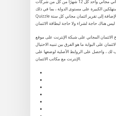
الائتمان السنوي. يحق لك قانونًا الحصول على تقرير ائتماني مجاني واحد كل 12 شهرًا من كل من شركات
الكبيرة على مستوى الدولة ، بما في ذلك TransUnion و Experian و Equifax.
Quizzle هو موقع مجاني على الإنترنت يمنحك درجة ائتمان مجانية بالإضافة إلى تقرير ائتمان مجاني كل ستة
يخ الائتمان المجاني على شبكة الإنترنت على موقع
ان على البوابة ما هو الفرق بين تنبيه الاحتيال
سب لك ، واحصل على الروابط الأصلية لوضعها على
الإنترنت مع مكاتب الائتمان.