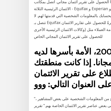
 الحصول على تقرير ائتمان مجاني. اتصل بمكاتب
الائتمان الرئيسية الثلاثة - Equifax و Experian و TransUnion. سيساعدهم ذلك على تجميد حساب الائتمان
حسابك بالمعلومات الشخصية التي قدمتها لهم. لا
تتصل بـ Equifax مباشرةً للحصول على تقارير الائتمان. Equifax (بالإضافة إلى Experian و TransUnion ،
وكالات الائتمان الرئيسية الأخرى) إذا اتصلت بقسم خدمة العملاء مثل Equifax أو إحدى الوكالات الأخرى
للحصول على تقرير الائتمان المجاني الخاص
اعتبارا من 1 سبتمبر 2005، الأمة بأسرها لديه
جانا. إذا كانت منطقتك
اع على تقرير الائتمان
"يبدو أن بعض المحتالين تمكنوا من الحصول على هذا النوع من المعلومات الشخصية على بعض المشاهير ،
ى بعض عناصر تقرير الائتمان الخاصة بهم." تقرير