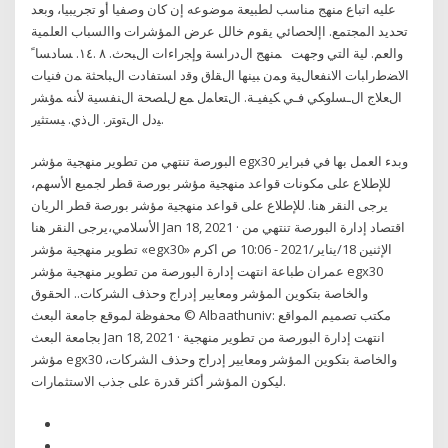
عليه اتباع منهج مناسب لطبيعة موضوعه إن كان وصفيا أو تجريبيا، وبعد
تحديد المجتمع. اإلحصائي يقوم خالل عرض المؤشرات واالسباب العلمية
والعم. لية التي وجهت ﻤﻨﻬﺞ ﺍﻝﺩﺭﺍﺴﺔ ﻭﺇﺠﺭﺍﺀﺍﺕ ﺍﻝﺒﺤﺙ. ٨ .١٤. ﺴﺎﺩﺴﺎﹰ
ﺍﻻﻀﻁﺭﺍﺒﺎﺕ ﺍﻻﻨﻔﻌﺎﻝﻴﺔ ﻭﻤﻥ ﺒﻴﻨﻬﺎ ﺍﻝﻘﻠﻕ ﻭﻗﺩ ﺍﺴﺘﻔﺎﺩﺕ ﺍﻝﺒﺎﺤﺜﺔ ﻤﻥ ﻓﻨﻴﺎﺕ
ﺍﻝﻌﻼﺝ ﺍﻝـﺴﻠﻭﻜﻲ ﻓـﻲ ﻜﻴﻔﻴـﺔ. ﺍﻝﺘﻌﺎﻤل ﻤﻊ ﻝﻠﺼﺤﺔ ﺍﻝﻨﻔﺴﻴﺔ ﻷﻨﻪ ﻤﺅﺸﺭ
ﻴﺩل ﺍﻝﺘﻭﺘﺭ. ﺍﻝﺫﻱ. ﻴﺴﺘﺜﻴﺭ.
البورصة تنتهي من تطوير منهجية مؤشر egx30 وبدء العمل بها في فبراير
للإطلاع على مكونات قواعد منهجية مؤشر بورصة قطر لجميع الأسهم،
يرجى النقر هنا. للإطلاع على قواعد منهجية مؤشر بورصة قطر الريان
الأسلامي،يرجى النقر هنا Jan 18, 2021 · اقتصاد إدارة البورصة تنتهي من
تطوير منهجية مؤشر «egx30» الإثنين 18/يناير/2021 - 10:06 ص اكرم
عمران طباعة انتهت إدارة البورصة من تطوير منهجية مؤشر egx30
والخاصة بتكوين المؤشر ومعايير إدراج وحذف الشركات.. الحقوق
محفوظة لموقع جامعة البعث © Albaathuniv: مكتب تصميم المواقع
بجامعة البعث Jan 18, 2021 · انتهت إدارة البورصة من تطوير منهجية
مؤشر egx30 والخاصة بتكوين المؤشر ومعايير إدراج وحذف الشركات،
ليكون المؤشر أكثر قدرة على جذب الاستثمارات.