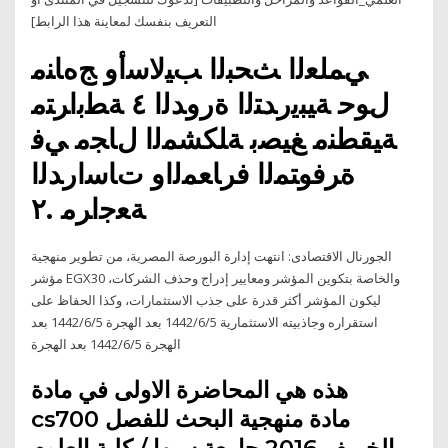
التعريف بنفسك لمعاينة هذا الرابط]
ﻲﻤﻠﻌﻟا ﺚﺤﺒﻟا ﺐﻴﻟﺎﺳأو ﺞهﺎﻨﻣ
لﻮﺣ ﺔﻴﺒﻳرﺪﺘﻟا ةروﺪﻟا ٤ ﺔﻄﺑاﺮﺘﻣ
ﺔﻴﻘﻄﻨﻣ ﻎﻴﺼﺑ ﺔﻠﻜﺸﻤﻟا لﺎﺠﻣ ﻲﻓ
ةﺮﻓﻮﺘﻤﻟا فرﺎﻌﻤﻟاو تﺎﺳارﺪﻟا
ﺔﻌﺟاﺮﻣ .٢
الجورنال الاقتصادى: انتهت إدارة البورصة المصرية، من تطوير منهجية
مؤشر EGX30 والخاصة بتكوين المؤشر ومعايير إدراج وحذف الشركات،
ليكون المؤشر أكثر قدرة على جذب الاستثمارات، وكذا الحفاظ على
استقراره وجاذبيته الاستثمارية 5‏‏/6‏‏/1442 بعد الهجرة 5‏‏/6‏‏/1442 بعد
الهجرة 5‏‏/6‏‏/1442 بعد الهجرة
هذه هي المحاضرة الاولى في مادة
cs700 مادة منهجية البحث للفصل
الخريف 2016 جامعة سبها / كلية العلوم