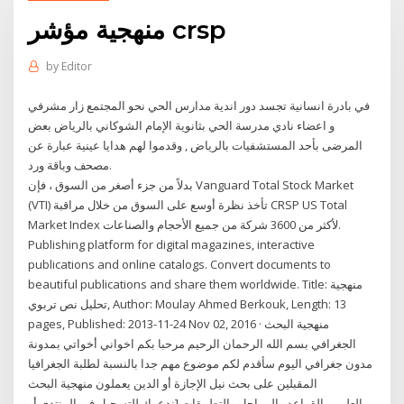
منهجية مؤشر crsp
by
Editor
في بادرة انسانية تجسد دور اندية مدارس الحي نحو المجتمع زار مشرفي
و اعضاء نادي مدرسة الحي بثانوية الإمام الشوكاني بالرياض بعض
المرضى بأحد المستشفيات بالرياض , وقدموا لهم هدايا عينية عبارة عن
مصحف وباقة ورد.
بدلاً من جزء أصغر من السوق ، فإن Vanguard Total Stock Market
(VTI) تأخذ نظرة أوسع على السوق من خلال مراقبة CRSP US Total
Market Index لأكثر من 3600 شركة من جميع الأحجام والصناعات.
Publishing platform for digital magazines, interactive
publications and online catalogs. Convert documents to
beautiful publications and share them worldwide. Title: منهجية
تحليل نص تربوي, Author: Moulay Ahmed Berkouk, Length: 13
pages, Published: 2013-11-24 Nov 02, 2016 · منهجية البحث
الجغرافي بسم الله الرحمان الرحيم مرحبا بكم اخواني أخواتي بمدونة
مدون جغرافي اليوم سأقدم لكم موضوع مهم جدا بالنسبة لطلبة الجغرافيا
المقبلين على بحث نيل الإجازة أو الدين يعملون منهجية البحث
العلمي_القواعد والمراحل والتطبيقات [ندعوك للتسجيل في المنتدى أو