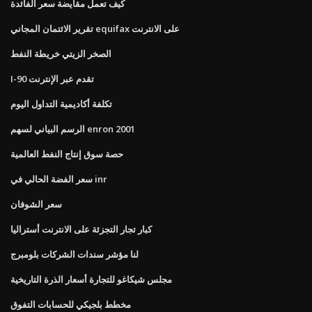
كيف تعمل مقايضة سعر الفائدة
تقرير الائتمان المجاني equifax على الانترنت
الصخر الزيتي خريطة النفط
I-90 تقدم عبر الإنترنت
تكلفة أكاديمية التداول اليوم
الرسم البياني لسهم enron 2001
حصة سوق إنتاج النفط العالمية
سعر الفضة الحالي في inr
سعر الشوفان
كبار تجار التجزئة على الانترنت أستراليا
لنا مؤشر سندات الشركات بلومبرج
مجلس شيكاغو للتجارة أسعار الذرة التاريخية
مخطط بلجيكي للحسابات التفوق