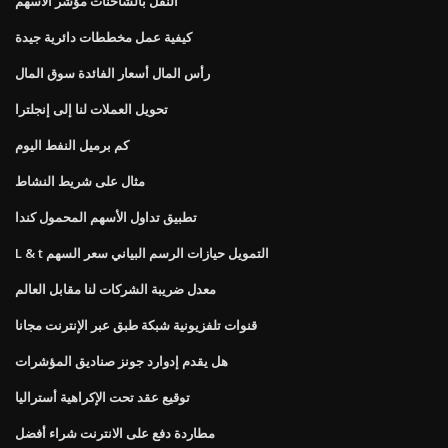
النقل بالشاحنات مؤشر الأسهم
كيفية عمل مخططات دائرية جيدة
رأس المال أسعار الفائدة سوق المال
تحويل العملات لنا إلى إنجلترا
كم برميل النفط اليوم
مثال على شريط النشاط
تطبيق تداول الأسهم المحمول كندا
L & t التمويل حيازات الرسم البياني سعر السهم
معدل ضريبة الشركات لنا مقابل العالم
قنوات تلفزيونية شبكة طبق عبر الإنترنت مجانا
هل يقدم إدوارد جونز صناديق المؤشرات
توقيع عقد تحت الإكراهية أستراليا
مطاردة دفع على الانترنت شراء أفضل