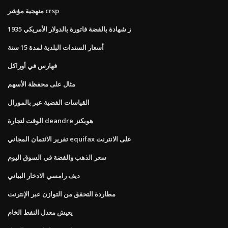
منهجية مؤشر crsp
1935 ز شهادة بالفضة فاتورة بالدولار الأمريكي
أسعار السندات البلدية لمدة 15 سنة
فهارس في أوراكل
مثال على محفظة الأسهم
القياسات الفضية عبر بالمورال
الوقت لتجارة deandre هوبكنز
تقرير الائتمان المجاني equifax على الانترنت
سعر الذهب والفضة في السوق اليوم
ديف رامسي الادخار البياني
مطاردة التحقق من التوازن عبر الإنترنت
يعيش معدل النفط الخام