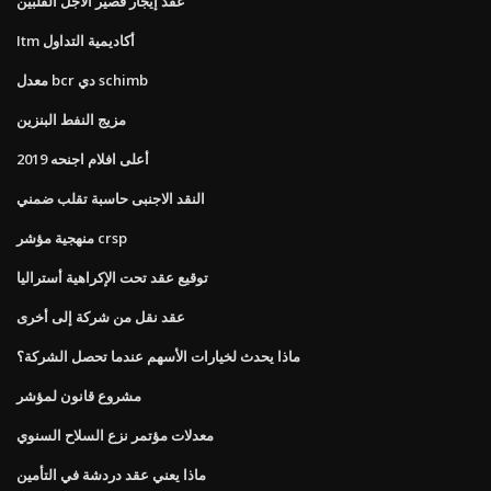
عقد إيجار قصير الأجل الفلبين
Itm أكاديمية التداول
معدل bcr دي schimb
مزيج النفط البنزين
أعلى افلام اجنحه 2019
النقد الاجنبى حاسبة تقلب ضمني
منهجية مؤشر crsp
توقيع عقد تحت الإكراهية أستراليا
عقد نقل من شركة إلى أخرى
ماذا يحدث لخيارات الأسهم عندما تحصل الشركة؟
مشروع قانون لمؤشر
معدلات مؤتمر نزع السلاح السنوي
ماذا يعني عقد دردشة في التأمين