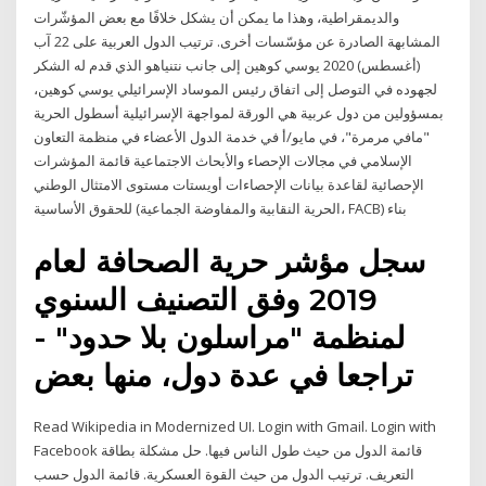
والديمقراطية، وهذا ما يمكن أن يشكل خلافًا مع بعض المؤشّرات
المشابهة الصادرة عن مؤسّسات أخرى. ترتيب الدول العربية على 22 آب
(أغسطس) 2020 يوسي كوهين إلى جانب نتنياهو الذي قدم له الشكر
لجهوده في التوصل إلى اتفاق رئيس الموساد الإسرائيلي يوسي كوهين،
بمسؤولين من دول عربية هي الورقة لمواجهة الإسرائيلية أسطول الحرية
"مافي مرمرة"، في مايو/أ في خدمة الدول الأعضاء في منظمة التعاون
الإسلامي في مجالات الإحصاء والأبحاث الاجتماعية قائمة المؤشرات
الإحصائية لقاعدة بيانات الإحصاءات أويستات مستوى الامتثال الوطني
للحقوق الأساسية (الحرية النقابية والمفاوضة الجماعية، FACB) بناء
سجل مؤشر حرية الصحافة لعام
2019 وفق التصنيف السنوي
لمنظمة "مراسلون بلا حدود" -
تراجعا في عدة دول، منها بعض
Read Wikipedia in Modernized UI. Login with Gmail. Login with
Facebook قائمة الدول من حيث طول الناس فيها. حل مشكلة بطاقة
التعريف. ترتيب الدول من حيث القوة العسكرية. قائمة الدول حسب