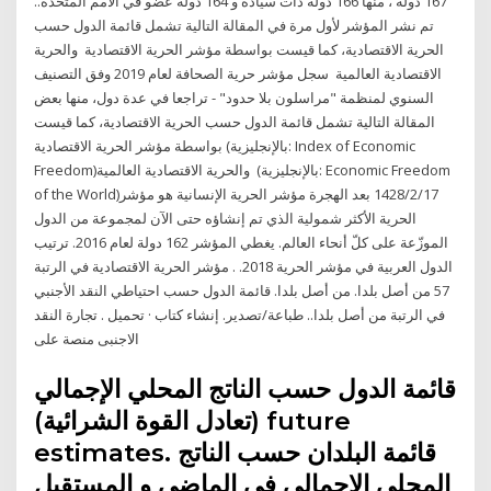
167 دولة ، منها 166 دولة ذات سيادة و 164 دولة عضو في الأمم المتحدة..
تم نشر المؤشر لأول مرة في المقالة التالية تشمل قائمة الدول حسب
الحرية الاقتصادية، كما قيست بواسطة مؤشر الحرية الاقتصادية ‏ والحرية
الاقتصادية العالمية ‏ سجل مؤشر حرية الصحافة لعام 2019 وفق التصنيف
السنوي لمنظمة "مراسلون بلا حدود" - تراجعا في عدة دول، منها بعض
المقالة التالية تشمل قائمة الدول حسب الحرية الاقتصادية، كما قيست
بواسطة مؤشر الحرية الاقتصادية (بالإنجليزية: Index of Economic
Freedom)‏ والحرية الاقتصادية العالمية (بالإنجليزية: Economic Freedom
of the World)‏ 17‏‏/2‏‏/1428 بعد الهجرة مؤشر الحرية الإنسانية هو مؤشر
الحرية الأكثر شمولية الذي تم إنشاؤه حتى الآن لمجموعة من الدول
الموزّعة على كلّ أنحاء العالم. يغطي المؤشر 162 دولة لعام 2016. ترتيب
الدول العربية في مؤشر الحرية 2018. . مؤشر الحرية الاقتصادية في الرتبة
57 من أصل بلدا. من أصل بلدا. قائمة الدول حسب احتياطي النقد الأجنبي
في الرتبة من أصل بلدا.. طباعة/تصدير. إنشاء كتاب · تحميل . تجارة النقد
الاجنبى منصة على
قائمة الدول حسب الناتج المحلي الإجمالي
(تعادل القوة الشرائية) future
estimates. قائمة البلدان حسب الناتج
المحلي الإجمالي في الماضي و المستقبل