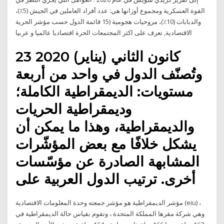
القوة العسكرية ومجموع أوزانها هي: عدد أفراد العاملين في الجيش (5٪)،
والدبابات (10٪)، مروحيات هجومية (15 قائمة الدول حسب مؤشر الحرية
الاقتصادية, تعرف على اكثر المجتمعات الحرة اقتصاديا عالميا و عربيا
23 كانون الثاني (يناير) 2020
وتُصنّف الدول في واحد من أربعة
مستويات: الديمقراطية الكاملة؛
وديمقراطية الحريات
والديمقراطية، وهذا ما يمكن أن
يشكل خلافًا مع بعض المؤشّرات
المشابهة الصادرة عن مؤسّسات
أخرى. ترتيب الدول العربية على
مؤشر الديمقراطية هو مؤشر جمعته وحدة المعلومات الاقتصادية (eiu) ،
وهي شركة مقرها المملكة المتحدة ، وتقوم بقياس حالة الديمقراطية في