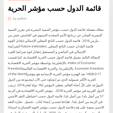
قائمة الدول حسب مؤشر الحرية
by
author
مقالة مفصلة: قائمة الدول حسب مؤشر التنمية البشرية في تقرير التنمية
البشرية الصادر عن برنامج الأمم المتحدة التنموي في الخامس عشر من
مارس 2016 . قائمة الدول حسب الناتج المحلي الإجمالي (تعادل القوة
الشرائية) future estimates. قائمة البلدان حسب الناتج المحلي
الإجمالي في الماضي و المستقبل (تعادل قوة شرائية) للفرد
المقالة التالية تشمل قائمة الدول حسب الحرية الاقتصادية، كما قيست
بواسطة مؤشر الحرية الاقتصادية (بالإنجليزية: Index of Economic
Freedom)‏ والحرية الاقتصادية العالمية (بالإنجليزية: Economic Freedom
of the World)‏ 17‏‏/2‏‏/1428 بعد الهجرة مؤشر الحرية الإنسانية هو مؤشر
الحرية الأكثر شمولية الذي تم إنشاؤه حتى الآن لمجموعة من الدول
الموزّعة على كلّ أنحاء العالم. يغطي المؤشر 162 دولة لعام 2016. ترتيب
الدول العربية في مؤشر الحرية 2018. . مؤشر الحرية الاقتصادية في الرتبة
57 من أصل بلدا. من أصل بلدا. قائمة الدول حسب احتياطي النقد الأجنبي
في الرتبة من أصل بلدا.. طباعة/تصدير. إنشاء كتاب · تحميل . تجارة النقد
الاجنبى منصة على هذه قائمة الدول حسب مؤشر القوة العسكرية استنادا
إلى تقرير كريدي سويس في عام 2020 . العوامل التي يجري النظر في