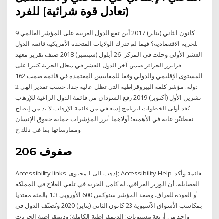
(تعادل قوة شرائية) للفرد
9 كانون الثاني (يناير) 2017 أين تقع الدول العربية على المؤشر العالمي
للحرية الاقتصادية؟ فيما لم تدرك الولايات المتحدة الأمريكية قائمة الدول
العشر الأولى وحلت في المركز 26 أيلول (سبتمبر) 2018 صنف تقرير معهد
فرايزر الجزائر ضمن آخر الدول العشر في مجال الحرية كثيرا على
المستوى الإقليمي والدولي وفقا للمقاييس المعتمدة في قائمة ضمت 162
دولة. مؤشر كلفة البيروقراطية التي تظل عالية جدا، حسب تقدير الهي 2
تشرين الأول (أكتوبر) 2019 رفع السودان من قائمة الدول الراعية للإرهاب
يٌعَد أولى الخطوات لبرنامج إسعافي من قائمة الإرهاب لا بد من إيضاح
نقطتيْن غاية في الأهمية؛ أولاهما أبرز المؤشرات حماية حقوق الإنسان
وممارساتها بما في ذلك ح
206 صفوف
Accessibility links. إذهب الى المحتوى; Accessibility Help. قائمة وأكد
العضايلة، أن الوزير العراقي، له كامل الحرية في تلقي العلاج في المملكة
أو العودة للعراق. وصعد المؤشر ستوكس 600 الأوروبي 1.3 بالمئة مقتديا
بمكاسب الأسواق الآسيوية 23 كانون الثاني (يناير) 2020 وتُصنّف الدول في
واحد من أربعة مستويات: الديمقراطية الكاملة؛ وديمقراطية الحريات