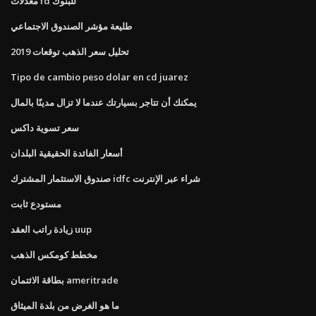
معدلات fd للبنوك
طليعة مؤشر الصندوق الاجتماعي
تحليل سعر الذهب توقعات 2019
Tipo de cambio peso dolar en cd juarez
يمكنك أن تتاجر بسيارتك عندما لا تزال مدينًا بالمال
سعر تسوية داكس
أسعار الفائدة الحقيقية البلدان
صندوق الاستثمار المشترك idfc شراء عبر الإنترنت
مستودع ثابت
زيادة راتب العقد uup
مخطط كومكس الذهب
بطاقة الائتمان ameritrade
ما هو الغرض من بلدة الميثاق