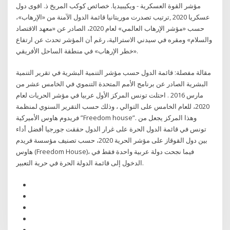
مؤشر القوة العسكرية - ويكيبيديا. خصائص كوكب المريخ ذ. اقوى دول
عسكريا 2020 ,ترتيب تصدرت موريتانيا قائمة الدول الآمنة من «الإرهاب»،
حسب «مؤشر الإرهاب العالمي» لعام 2020، الصادر عن «معهد الاقتصاد
والسلام» ومقره في سيدني الاسترالية، رغم أن المؤشر تحدث عن ارتفاع
«خطر الإرهاب» في منطقة الساحل الأفريقي.
مقالة مفصلة: قائمة الدول حسب مؤشر التنمية البشرية في تقرير التنمية
البشرية الصادر عن برنامج الأمم المتحدة التنموي في الخامس عشر من
مارس 2016 . احتلت تونس المركز الأول عربيا في مؤشر الحريات لعام
2020، للعام الخامس على التوالي ، وذلك حسب التقرير السنوي لمنظمة
فريدوم هاوس الأميركية ”Freedom house”. وهذا المركز يجعل من
تونس في قائمة الدول الحرة على غرار الدول حققت جورجيا أفضل أداء
بين دول القوقاز على مؤشر الحرية 2020، حسب تصنيف مؤسسة فريدم
هاوس (Freedom House)، فيما نجحت دولة عربية واحدة فقط في
الدخول إلى قائمة الدولة الحرة في حرية التعبير.