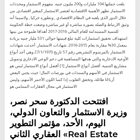
بلغت جملتها 104 مليارات و200 مليون جنيه. مفهوم الاستثمار ومحددات
الاستثمار تظهر الأهمية الاقتصادية لعنصر الاستثمار كمتغير اقتصادي, من
خلال الدور الذي يلعبه في النظام الاقتصادي , وتطوره حركيا , ولاسيما أنه
وثيق الارتباط والصله بصوره مباشره أو غير مباشره وضعت خطة الحكومة
للتنمية المستدامة للعام المالى 2016-2017 أهدافا طموحة من بينها
استهداف تحقيق استثمارات كلية تبلغ قيمتها حوالى 531 مليار جنيه بزيادة
بمعدل 30% مقارنة بعام 2015-2016. شهادات الاستثمار. أحدثت شهادات
الاستثمار بالمرسوم التشريعي رقم 57 تاريخ 27/1/1970 وهي أحد أنواع
الأوعية الادخارية والتي هدفها المساهمة في دعم الوعي الادخاري وتمويل
مشاريع التنمية. أفضل أنواع الاستثمار [1] أفضل أنواع الاستثمار ليس هو
الاستثمار في الأسهم والسندات في بورصات المال؛ حيث يجني البعض
أرباحًا طائلة، وتخفق القلوب إذا كسا اللون الأحمر الأسهم، وليس
الاستثمار في مجال العقارات المتنامي هو
افتتحت الدكتورة سحر نصر،
وزيرة الاستثمار والتعاون الدولي،
اليوم، الأحد، مؤتمر التطوير
العقاري الثاني «Real Estate