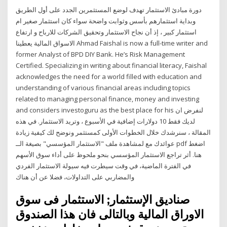
دورة مبادئ الاستثمار تهدف لوضع المستثمرين الجدد على أول الطريق
وبداية استثمارهم بأسس وثوابت واضحة سواء كان استثمار صغير ام
استثمار كبير ، إذ أن نجاح الاستثمار وتحقيق الشركات للارباح و ارتفاع
الاسواق المالية يعطينا Ahmad Faishal is now a full-time writer and
former Analyst of BPD DIY Bank. He’s Risk Management
Certified. Specializing in writing about financial literacy, Faishal
acknowledges the need for a world filled with education and
understanding of various financial areas including topics
related to managing personal finance, money and investing
and considers investoguru as the best place for his لنفرض ان
لديك فقط 10 دولارات إضافية في الأسبوع ، وتريد الاستثمار. في هذه
المقالة ، سنرشدك خلال الخطوات الأولى كمستثمر ونوضح لك كيفية زيادة
عوائدك مع لمشاهدة ملف "الاستثمار المؤسسي" بصيغة الــ pdf اضغط
هنا. أثر تراجع الاستثمار المؤسسي بنحو ملحوظ على أداء سوق الأسهم
في الفترة الماضية، في وقت سيطرت فيه سيولة الاستثمار الفردي
والمضاربي على التداولات، فضلا عن أن هناك
صناديق الإستثمار; الاستثمار فى سوق
الاوراق المالية وبالتالى فان هذا الصندوق