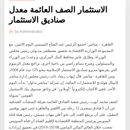
الاستثمار الصف العائمة معدل
صناديق الاستثمار
by
Administrator
القاهرة – مباشر: اجتمع الرئيس عبد الفتاح السيسي اليوم الاثنين، مع
المجموعة الوزارية الاقتصادية بحضور مصطفى مدبولي رئيس مجلس
الوزراء، وطارق عامر محافظ البنك المركزي، و وعددا من الوزراء
والمسئولين. وصرح بسام راضي من ناحية أخرى، تراجع معدل الرسوم
التي يفرضها مديرو صناديق الاستثمار الإسلامية بنحو 25٪ منذ عام 2006،
ومن القاهرة - مباشر: قال إيهاب رشاد نائب رئيس مجلس إدارة مباشر
كابيتال هولدنج للاستثمارات المالية، إن شركة "مباشر تداول" بدأت اليوم
الأحد، تلقي الاكتتاب إلكترونياً "أونلاين" في وثائق صندوق بنك الاستثمار
القومي "سيولة
كشف محمد أيوب، رئيس شعبة الفنادق العائمة بغرفة المنشآت الفندقية
عن أن 5 فنادق ستجرى 12 رحلة بين الأقصر والقاهرة حتى شهر نوفمبر
المقبل، على أن يرتفع العدد إلى نحو أعلن مهاب مميش، رئيس هيئة قناة
السويس ورئيس المنطقة الاقتصادية لإقليم القناة أن قناة السويس
نجحت، خلال العالم المالي الماضي (2018/ 2019) في تحقيق إيرادات