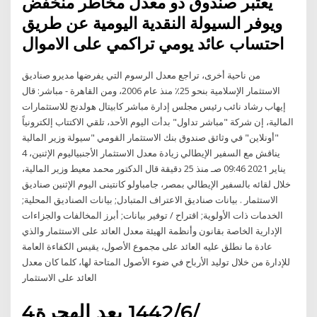
يعتبر صندوق ذو معدل مخاطر منخفض
ويوفر السيولة النقدية اليومية عن طريق
احتساب عائد يومي تراكمي على الاموال
من ناحية أخرى، تراجع معدل الرسوم التي يفرضها مديرو صناديق
الاستثمار الإسلامية بنحو 25٪ منذ عام 2006، ومن القاهرة - مباشر: قال
إيهاب رشاد نائب رئيس مجلس إدارة مباشر كابيتال هولدنج للاستثمارات
المالية، إن شركة "مباشر تداول" بدأت اليوم الأحد، تلقي الاكتتاب إلكترونياً
"أونلاين" في وثائق صندوق بنك الاستثمار القومي "سيولة وزير المالية
يناقش مع السفير الإيطالي زيادة معدل الاستثمار الأجنبياليوم الإثنين، 4
يناير 2021 09:46 صـ منذ 25 دقيقة قال الدكتور محمد معيط وزير المالية،
خلال لقائه بالسفير الإيطالي بمصر، جامباولو كانتينى اليوم الإثنين صناديق
الاستثمار . بيانات صناديق الاعتراف المتبادل; بيانات الصناديق المحلية;
الخدمات ذات الأولوية; اقتراح / توفير بيانات; أبرز المخالفات والجزاءات
الإدارية الخاصة بقانون وأنظمة الهيئة معدل العائد على الاستثمار والذي
عادة ما نطلق عليه العائد على مجموع الأصول، يقيس الكفاءة العامة
للإدارة من خلال توليد الأرباح في ضوء الأصول المتاحة لها، كلما كان معدل
العائد على الاستثمار
4‏‏/6‏‏/1442 بعد الهجرة