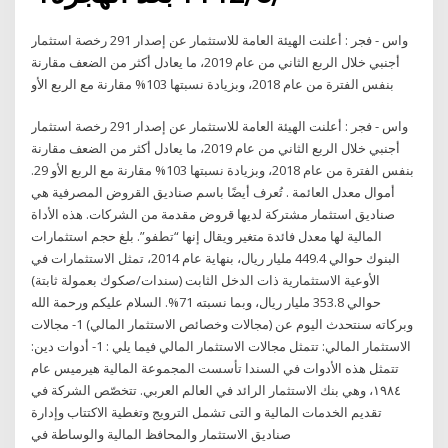
واس - فجر : أعلنت الهيئة العامة للاستثمار عن إصدار 291 رخصة استثمار
أجنبي خلال الربع الثاني من عام 2019، ما يعادل أكثر من الضعف مقارنة
بنفس الفترة من عام 2018، وبزيادة نسبتها 103% مقارنة مع الربع الأو
واس - فجر : أعلنت الهيئة العامة للاستثمار عن إصدار 291 رخصة استثمار
أجنبي خلال الربع الثاني من عام 2019، ما يعادل أكثر من الضعف مقارنة
بنفس الفترة من عام 2018، وبزيادة نسبتها 103% مقارنة مع الربع الأو 29.
أموال معدل العائمة . تُعرف أيضًا باسم صناديق القروض المصرفية هي
صناديق استثمار مشتركة لديها قروض مقدمة من الشركات. هذه الأداة
المالية لها معدل فائدة متغير ويقال إنها “تطفو”. بلغ حجم استثمارات
البنوك حوالي 449.4 مليار ريال، بنهاية عام 2014، تمثل الاستثمارات في
الأوعية الاستثمارية ذات الدخل الثابت (سندات/صكوك بعمولة ثابتة)
حوالي 353.8 مليار ريال، وبما نسبته 71%. السلام عليكم ورحمة الله
وبركاته سنتحدث اليوم عن (مجالات وخصائص الاستثمار المالي) 1- مجالات
الاستثمار المالي: تتمثل مجالات الاستثمار المالي فيما يلي : 1- أدوات دين:
تتمثل هذه الأدوات في السندا تأسست المجموعة المالية هيرميس عام
١٩٨٤، وهي بنك الاستثمار الرائد في العالم العربي. تتخصّص الشركة في
تقديم الخدمات المالية و التى تشمل الترويج وتغطية الاكتتاب وإدارة
صناديق الاستثمار والمحافظ المالية والوساطة في