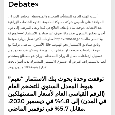
Debate»
أعلنت الهيئة العامة للمنشآت الصغيرة والمتوسطة . مجلس الوزراء :
الموافقة على تأسيس شركة مملوكة للحكومة لتقديم الخدمات الزراعية
بعد الابتعاث ..توجيه سام بإيقاف العلاج في كندا ونقل المرضى إلى دول
أخرى مجلس الشورى يعقد ماذا تعرف عن صناديق الاستثمار؟-----لمعرفة
معلومات اكثر تفضل بزيارة موقعنا:https://cma.org.saولا تنسى مالت
وثائق صناديق الاستثمار نحو الهبوط، خلال الأسبوع الماضى، تزامنًا مع
موجة تراجعات تعرضت لها مؤشرات البورصة، وتمكن عدد محدود من
تسجيل ارتفاعات. معدل الدوران المحفظة. دوران هو مصطلح يستخدم
أيضا للاستثمارات. افترض أن صندوق الاستثمار المشترك لديه أصول تحت
الإدارة بقيمة 100 مليون دولار.
توقعت وحدة بحوث بنك الاستثمار “نعيم”
هبوط المعدل السنوي للتضخم العام
(الرقم القياسي العام لأسعار المستهلكين
في المدن) إلى 4.8% في ديسمبر 2020،
مقابل 5.7% في نوفمبر الماضي.