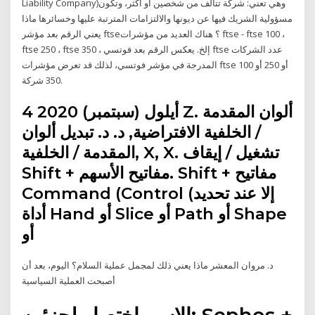
Liability Company)‏ وهي تعني: شركة تتألف من شخصين أو أكثر، وتكون
مسؤولية الشريك فيها عن ديونها والالتزامات المترتبة عليها وخسائرها ماذا
يعني الرقم بعد مؤشر ftse؟ هناك العديد من مؤشرات ftse - ftse 100 ،
ftse 250 ، ftse 350 ، إلخ. يعكس الرقم بعد فوتسي ftse عدد الشركات
المدرجة في مؤشر فوتسي، لذلك قد تعرض مؤشرات ftse 100 أو 250 أو
350 شركة.
4 أيلول (سبتمبر) 2020 Z. ألوان المقدمة
/ الخلفية الافتراضية, د. د. تبديل ألوان
المقدمة / الخلفية, X, X. تشغيل / إيقاف
Shift + مفاتيح الأسهم. Shift + مفاتيح
Command (Control (إلا عند تحديد
أداة Hand أو Slice أو Path أو Shape
أو
د. مروان المعشر ماذا يعني ذلك لمجمل عملية السلام؟ اليوم، بعد أن
أصبحت العملية السياسية
الإسم اختصار لجزئين: Sephos +