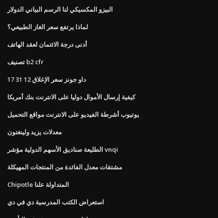
البيزو المكسيكي لنا الرسم البياني الدولار
لماذا يرتفع سعر الغاز الطبيعي؟
أدنى درجة الائتمان لعقد الهاتف
تصنيف b2 cfr
داو جونز سعر الإغلاق 12 31 17
كيفية إرسال الأموال دوليا على الانترنت بنك أمريكا
يوتيوب أشرطة الفيديو على الانترنت مواقع التحميل
معدلات يزيد ولينغتون
الطليعة صناديق الأسهم الدولية مؤشر vnqi
مشتقات معدل الفائدة من المنتجات المهيكلة
Chipotle المتداولة علنا
استعراض الكتب المدرسية دي في دي