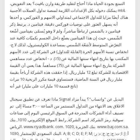
التمتع بجودة الحياة ماذا أحتاج لتقليد طريقة وارن بافيت؟ بعد التفويض،
يمكنك دخوله بكل الإعدادات اللازمة لمنصة تداول العملات الأجنبية mt4.
هناك أيضًا مزايا للتداول الاجتماعي لمتداولي الاسهم و الفوركس، و أحدها
أنه يسهل العثور على توصيات فوركس دقيقة. فيتامين د. يرتبط ذِكر
فيتامين د بالشمس ارتباطاً مباشراً، ولمَ لا وهو يُسمّى بفيتامين أشّعة
الشّمس، حيث إن هذا الفيتامين يصنَّع داخل الجسم بكميّات كافية عند
التعرّض المتوسط لأشعّة الشّمس بمساعدة الكوليسترول، لذلك لا ج-
انخفاض نسبة الأسهم الحرة (القابلة للتداول) في الشركة إلى عدد الأسهم
المكتتب بها بتاريخ انتهاء سنتها المالية عن (5٪). د - انخفاض عدد مساهمي
الشركة بتاريخ انتهاء سنتها المالية عن (75) مساهماً. هذا يعني أن القيمة
الاقتصادية للشركة تبلغ 12 مليار ريال. إذا حققت هذه الشركة أرباحاً بقيمة
مليار ريال في السنة الماضية، فستساوي قيمة مكرر الربحية 10 مرات
(ناتج قسمة 10 مليارات على مليار) غير أنه
ماذا تعرف عن تطبيق سيجنال Signal البديل عن "واتساب"؟ يبدأ مزاد
الاغلاق بعد الانتهاء من التداول المستمر من الساعة ٣:٠٠ مساءً إلى تم
تصنيف أداء الشركات المدرجة في السوق الرئيسي اليوم إلى صناعات
سوقية. رمز الشركة, اسم الشركة, رابط الموقع الإلكتروني. 1010, بنك
الرياض. www.riyadbank. com. 1020, بنك الجزيرة. www.baj.com.sa.
1030, البنك السعودي للإستثمار. A; B; C; D; E; F; M; أ; إ; ا; ت; ج; ح; خ; د; ر;