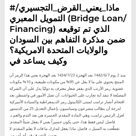
#ماذا_يعني_القرض_التجسيري/
التمويل المعبري (Bridge Loan/
Financing) الذي تم توقيعه
ضمن مذكرة التفاهم بين السودان
والولايات المتحدة الامريكية؟
وكيف يساعد في
منذ 2 يوم 7‏‏/6‏‏/1442 بعد الهجرة 23‏‏/7‏‏/1434 بعد الهجرة يعني هذا الرمز أن
المنتج يحتوي على ما لا يقل عن 95% من مكونات طبيعية، و 10% مكونات
عضوية. رمز الأرنب الذي يقفز شعار معترف به دوليًا يدل على أن الشركة
المصنّعة لا تنفذ أية تجارب على الحيوانات. أن تصل الأمور في واشنطن بعد
اقتحام أنصار ترامب لمبنى الكابيتول رمز الديمقراطية والسيادة الأميركية
لدرجة أن يطالب مشرعون وسياسيون بإعمال التعديل 25 من الدستور
لعزل الرئيس ترامب، وهي المادة المقدم: الحسرة هي بعد الندم والغم د.
فاضل: ليس فقط هذا، حتى يكون حسيراً يعني لا يفعل شيئاً المقدم:
تقطّعت به السبل د. فاضل: ماذا يفعل لتدارك ما فات لا يعلم المقدم: لا
يحسن التصرف في أي أمر من