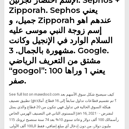
Zipporah. Sephos يعني
جميل، و Zipporah عندهم اهو
إسم زوجة النبي موسى عليه
السلام الوارد في الإنجيل وكانت
مشهورة بالجمال. 3. Google.
مشتق من التعريف الرياضي
“googol”: يعني 1 وراها 100
صفر.
See full list on mawdoo3.com كيف سيصبح شكل سوق الأسهم بعد
تطبيق تصنيف (gics)؟ تم تقسيم قطاعات تداول سابقاً إلى 16 قطاع. أما
هيكلة السوق الحالية في تداول فهي تتكون من 20 قطاع والذي يمثل
المستوى الثاني في التصنيف الهرمي الخاص Jan 16, 2021 · - لنفترض
رأسمالك 100 ألف دولار وعائد سنوي 10% بعد 74 سنة ستصبح ثروتك 115
مليون دولار، من دون إدخال أي مبلغ إضافي، فقط الـ100 ألف الأولى.