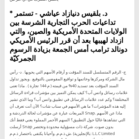
* د. بلقيس دنيازاد عياشي - تستمر
تداعيات الحرب التجارية الشرسة بين
الولايات المتحدة الأمريكية والصين، والتي
ازداد لهيبها بعد أن قرر الرئيس الأمريكي
دونالد ترامب أمس الجمعة بزيادة الرسوم
الجمركيّة
ج- الرقم المتسلسل للسند المؤقت و أرقام الأسهم التي يحويها . د- رأس
مال الشركة ومركزها وخاتمها و تواقيع المفوضين بالتوقيع . ويجوز تداول
السند المؤقت بعد تسديد 40% من قيمته ( م 144 تجارة ) . ماذا تعنى
علامات رسائل واتس آب؟ كيف يمكن التميز بين مؤشرات قراءة الرسائل
المختلفة؟ وكم عدد علامات الرسائل في تطبيق واتس آب؟ وما الذي تشير
إليه هذه المؤشرات؟ ما هي الأسهم في سناب شات؟ الآن أنت تعرف أن
المربعات عبارة عن مؤشرات لحالة الدردشة و Snap. ماذا عن الأسهم
التي تشاهدها غالبًا حول التطبيق؟ السهم الأحمر المملوء يعني فقط أنك
أرسلت Snap بدون صوت. شركة ذات مسؤولية محدودة وتختصر
ش.ذ.م.م. وأحيانا يكتفى باختصار ذ.م.م. (بالإنجليزية: L.L.C Limited