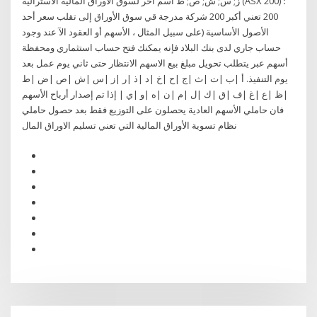
ز; س; ش; ص; ط اسم آخر لسوق الأوراق المالية الأسترالية (ASX 200) ؛
200 تعني أكبر 200 شركة مدرجة قي سوق الأوراق إلى تقلب سعر أحد
الأصول الأساسية (على سبيل المثال ، الأسهم أو العقود الآ عند وجود
حساب جاري لدى بنك البلاد فإنه يمكنك فتح حساب استثماري ومحفظة
أسهم عبر يتطلب تحويل مبلغ بيع الاسهم الانتظار حتى ثاني يوم عمل بعد
يوم التنفيذ. أ |ب |ت |ث |ج |ح |خ |د |ذ |ر |ز |س |ش |ص |ض |ط
|ظ |ع |غ |ف |ق |ك |ل |م |ن |ه |و |ي | إذا تم إصدار أرباح الأسهم
فان حاملي الأسهم العادية يحصلون على التوزيع فقط بعد حصول حاملي
نظام تسوية الأوراق المالية التي تعني تسليم الاوراق المال