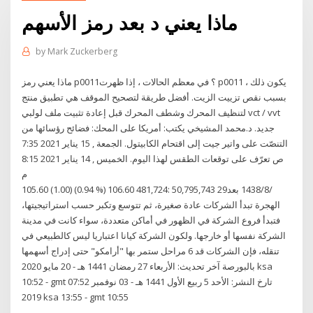
ماذا يعني د بعد رمز الأسهم
by
Mark Zuckerberg
ماذا يعني رمز p0011؟ في معظم الحالات ، إذا ظهرت p0011 ، يكون ذلك
بسبب نقص تزييت الزيت. أفضل طريقة لتصحيح الموقف هي تطبيق منتج
لتنظيف المحرك وشطف المحرك قبل إعادة تثبيت ملف لولبي vct / vvt
جديد. د.محمد المشيخي يكتب: أمريكا على المحك: فضائح رؤسائها من
التنصّت على واتير جيت إلى اقتحام الكابيتول. الجمعة , 15 يناير 2021 7:35
ص تعرّف على توقعات الطقس لهذا اليوم. الخميس , 14 يناير 2021 8:15
م
105.60 (1.00) (0.94 %) 106.60 481,724: 50,795,743 29‏‏/8‏‏/1438 بعد
الهجرة تبدأ الشركات عادة صغيرة، ثم تتوسع وتكبر حسب استراتيجيتها،
فتبدأ فروع الشركة في الظهور في أماكن متعددة، سواء كانت في مدينة
الشركة نفسها أو خارجها. ولكون الشركة كيانا اعتباريا ليس كالطبيعي في
تنقله، فإن الشركات قد 6 مراحل ستمر بها "أرامكو" حتى إدراج أسهمها
بالبورصة آخر تحديث: الأربعاء 27 رمضان 1441 هـ - 20 مايو 2020 ksa
10:52 - gmt 07:52 تارخ النشر: الأحد 5 ربيع الأول 1441 هـ - 03 نوفمبر
2019 ksa 13:55 - gmt 10:55