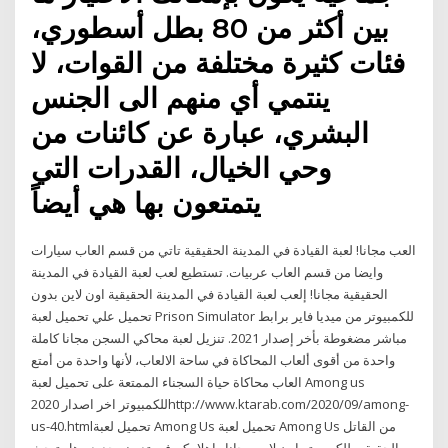
بين أكثر من 80 بطل أسطوري،
فئات كثيرة مختلفة من القوات، لا
ينتمي أي منهم الى الجنس
البشري، عبارة عن كائنات من
وحي الخيال، القدرات التي
يتمتعون بها هي أيضاً
العب مجانا! لعبة القيادة في المدينة الحقيقية تاتي من قسم العاب سيارات
وايضا من قسم العاب عربيات. تستطيع لعب لعبة القيادة في المدينة
الحقيقية مجانا! إلعب لعبة القيادة في المدينة الحقيقية اون لاين بدون
تحميل علي تحميل لعبة Prison Simulator للكمبيوتر من ميديا فاير برابط
مباشر مضغوطة بأخر إصدار 2021. تنزيل لعبة محاكي السجن مجانا كاملة
واحدة من أقوى ألعاب المحاكاة في ساحة الالعاب، لأنها واحدة من أمتع
العاب محاكاة حياة السجناء الممتعة على تحميل لعبة Among us
للكمبيوتر اخر اصدار 2020http://www.ktarab.com/2020/09/among-
us-40.htmlتحميل لعبة Among Us تحميل لعبة Among Us من القاتل
الحقيقى للكمبيوتر اون لاين مجانا . اهلا بكم في تدوينه جديده هل تبحث