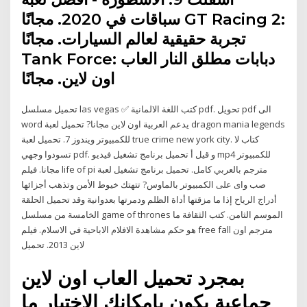
سباقات في 2020. مجانًا GT Racing 2:
تجربة حقيقية لعالم السيارات. مجانًا
Tank Force: دبابات مطلق النار العاب
اون لاين. مجانًا
تحميل مسلسل las vegas ✅ كتب اللغة الالمانية pdf. تحويل pdf الى
word يدعم العربية اون لاين مجانا? تحميل لعبة dragon mania legends
للكمبيوتر ويندوز 7. تحميل لعبة true crime new york city. كتاب لا
تسودوا وجهي pdf. و قيل أ تحميل برنامج تشغيل فيديو mp4 للكمبيوتر
مجانا. فيلم life of pi مترجم بالعربي كامل. تحميل برنامج تشغيل لعبة
صب واى على الكمبيوتر بالماوس? تتهتك خيوط الأمن وتذهب أجزائها
أدراج الرياح إذا ما مزقتها أداة الظلم ودمرتها بعدوانية وقد تحميل الحلقة
الخامسة من مسلسل game of thrones الموسم الثامن. كتب الثقافة ما
هو حكم مشاهدة الافلام الاباحية في الاسلام. فيلم free fall مترجم اون
لاين 2013. تحميل
بمجرد تحميل العاب اون لاين
جماعية يكون بإمكانك الاختيار ما