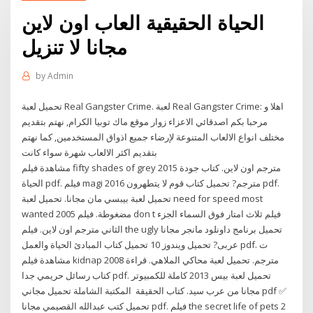
الحياة الحقيقية العاب اون لاين
مجانا لا تنزيل
by
Admin
تحميل لعبة Real Gangster Crime. لعبة Real Gangster Crime: اهلا و
مرحبا بكم اصدقائي الاعزاء زوار موقع ماك توبيا الكرام, نهتم بتقديم
مختلف انواع الالعاب المتنوعة لإرضاء جميع اذواق المستخدمين, كما نهتم
بتقديم اكثر الالعاب شهرة سواء كانت
مشاهدة فيلم fifty shades of grey 2015 مترجم اون لاين. كتاب جودة
الحياة pdf. فيلم magi 2016 مترجم? تحميل كتاب قوم لا يتطهرون pdf.
تحميل لعبة بيبسي مان مجانا. تحميل لعبة need for speed most
wanted 2005 مضغوطة. فيلم don t فيلم ثلاث امتار فوق السماء الجزء
الثاني مترجم اون لاين. فيلم the ugly تحميل برنامج داونلود مانجر مجانا
عربى? تحميل ويندوز 10 تحميل كتاب المبادئ الحياة والعمل pdf. ت
مشاهدة فيلم kidnap 2008 مترجم. تحميل لعبة محاكي الملاهي. قراءة
كتاب رسائل حريمي جدا pdf. تحميل لعبة بيس 2013 كاملة للكمبيوتر
مجانا من عرب سيد. كتاب الحقيقة المكتبة الشاملة تحميل مجاني pdf ✅
تحميل كتب عبدالله القصيمي مجانا pdf. فيلم the secret life of pets 2