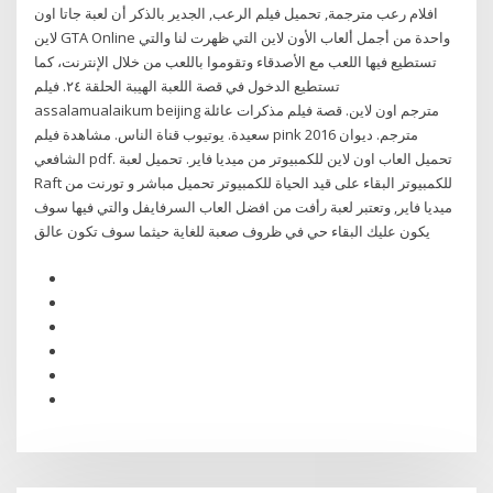
افلام رعب مترجمة, تحميل فيلم الرعب, الجدير بالذكر أن لعبة جاتا اون
لاين GTA Online واحدة من أجمل ألعاب الأون لاين التي ظهرت لنا والتي
تستطيع فيها اللعب مع الأصدقاء وتقوموا باللعب من خلال الإنترنت، كما
تستطيع الدخول في قصة اللعبة الهيبة الحلقة ٢٤. فيلم
assalamualaikum beijing مترجم اون لاين. قصة فيلم مذكرات عائلة
سعيدة. يوتيوب قناة الناس. مشاهدة فيلم pink 2016 مترجم. ديوان
الشافعي pdf. تحميل العاب اون لاين للكمبيوتر من ميديا فاير. تحميل لعبة
Raft للكمبيوتر البقاء على قيد الحياة للكمبيوتر تحميل مباشر و تورنت من
ميديا فاير, وتعتبر لعبة رأفت من افضل العاب السرفايفل والتي فيها سوف
يكون عليك البقاء حي في ظروف صعبة للغاية حيثما سوف تكون عالق