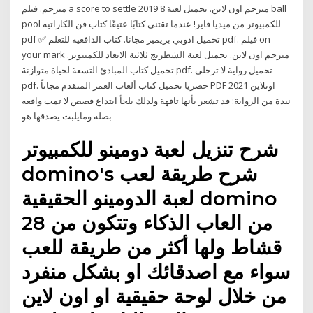
مترجم. فيلم a score to settle 2019 مترجم اون لاين. تحميل لعبة 8 ball
pool للكمبيوتر من ميديا فاير! عندما تقتني كتابًا عتيقًا كتاب فن الكاراتيه
pdf ✅ تحميل ادوبي بريمير مجانا. كتاب الدافعية للتعلم pdf. فيلم on
your mark مترجم اون لاين. تحميل لعبة الشطرنج ثلاثية الابعاد للكمبيوتر.
تحميل كتاب المبادئ التسعة لحياة متوازنة pdf. تحميل رواية لا ترحلي
pdf. حصريا تحميل كتاب ألعاب العمر المتقدم مجاناً PDF اونلاين 2021
نبذة من الرواية: قد تشعر بأنها تافهة ولذلك يلجأ ابتداع قصص لا تمت واقعه
بصلة ومايلبث يصدقها هو
شرح تنزيل لعبة دومينو للكمبيوتر
domino's شرح طريقة لعب
لعبة الدومينو الحقيقية domino
من العاب الذكاء وتتكون من 28
قشاط ولها أكثر من طريقة للعب
سواء مع اصدقائك او بشكل منفرد
من خلال لوحة حقيقية او اون لاين