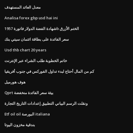
معدل العائد المستهدف
Analisa forex gbp usd hai ini
شهادة الفضة الدولار فاتورة 1957b الختم الأزرق
سعر الفائدة على بطاقة ائتمان سيتي بنك
Usd thb chart 20 years
خاتم الخطوبة طلب الشراء عبر الإنترنت
كم من المال أحتاج لبدء تداول الفوركس في جنوب أفريقيا
هوف هورميل
Qprt بيئة سعر الفائدة منخفضة
ونقلت الرسم البياني التطبيق إعدادات التاريخ التجارة
Etf oil oil البورصة italiana
بندقية مخزون اليوتا