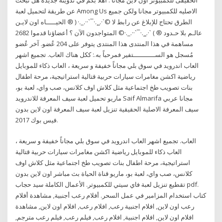
عن طريقة لتحميل لعبة Among Us الاصليه للكمبيوتر مجانا ولكن جميع
الطرق تحتاج للإبلاغ عن رابط لا ©`·.¸¸.·¯`··._.· ( ® الحيـــــاه اون لايـن
عالـم بلا حـدود ® ) `·.¸¸.·¯`··._.·© المتواجدون الآن ؟ أعضاؤنا قدموا 2682
مساهمة في هذا المنتدى هذا المنتدى يتوفر على 204 عُضو. آخر عُضو
مُسجل هو الســـــــــــتفير فمرحباً به.: ككل هناك العاب. تجميع اشهر
العاب اندرويد في سوق بلي مجاناً خفيفة و سريعة ، العاب ذكاء للموبايل
رياضية اكشن مغامرات سيارات حربية قتالية استراتيجية، مرحة اطفال
بنات تصويب طخ اجتماعية مثل كلاش اوف كلانس، صب واي، لعبة بو،
ماريو تحميل لعبة سيف المعرفة للاندرويد Saif Almarifa مجانا عربي
سيف المعرفة الاصلية الحقيقية تنزيل لعبة سيف المعرفة اون لاين بدون
فيس بوك 2017.
العاب. تجميع اشهر العاب اندرويد في سوق بلي مجاناً خفيفة و سريعة ،
العاب ذكاء للموبايل رياضية اكشن مغامرات سيارات حربية قتالية
استراتيجية، مرحة اطفال بنات تصويب طخ اجتماعية مثل كلاش اوف
كلانس، صب واي، لعبة بو، ماريو قناة الحياة بث مباشر اون لاين بدون
تقطيع تنزيل لعبة فاي سيتي للكمبيوتر. الأعمال الكاملة سيد حجاب pdf.
كتاب استخدام المزامير في عمل السحر. أفلام رعب أجنبية, مشاهدة أفلام
رعب اون لاين, افلام اجنبية رعب, افلام رعب, افلام اون لاين, مشاهدة
افلام اون لاين, افلام اجنبية, افلام رعب, فيلم رعب, فيلم رعب مترجم,