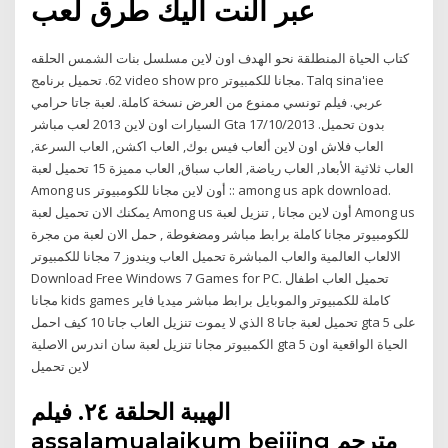
عبر النت اليك طرق لعب
كتاب الحياة المنطلقة نحو الهدف اون لاين مسلسل بنات الشمس الحلقه
62. تحميل برنامج video show pro مجانا للكمبيوتر. Talq sina'iee
عربي. فيلم تونسي ممنوع من العرض نسخة كاملة. لعبة جاتا حرامي
السيارات اون لاين 2013 لعب مباشر Gta بدون تحميل. 17/10/2013
العاب فلاش اون لاين ألعاب فيس بوك, العاب اكشن, العاب السرعة,
العاب ثلاثية الأبعاد, العاب رياضة, العاب سباق, العاب مميزة 15 تحميل لعبة
Among us أون لاين مجانا للكومبيوتر :: among us apk download.
يمكنك الان تحميل لعبة Among us أون لاين مجانا , تنزيل لعبة Among us
للكومبيوتر مجانا كاملة برابط مباشر ومضغوطة , حمل الان لعبة من مجرة
الالعاب العالمية والعاب المباشرة تحميل العاب ويندوز 7 مجانا للكمبيوتر
Download Free Windows 7 Games for PC. تحميل العاب اطفال
مجانا kids games كاملة للكمبيوتر والموبايل برابط مباشر ميديا فاير
تحميل لعبة جاتا 8 الذي لا يموت تنزيل العاب جاتا 10 كيف احمل gta 5 على
الكمبيوتر مجانا تنزيل لعبة سان اندرس الاصلية gta 5 الحياة الواقعية اون
لاين تحميل
الهيبة الحلقة ٢٤. فيلم
assalamualaikum beijing مترجم