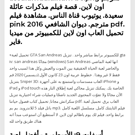
اون لاين. قصة فيلم مذكرات عائلة
سعيدة. يوتيوب قناة الناس. مشاهدة فيلم
pink 2016 مترجم. ديوان الشافعي pdf.
تحميل العاب اون لاين للكمبيوتر من ميديا
فاير.
+تحميل لعبة GTA San Andreas للكمبيوتر برابط مباشر واحد . تنزيل gta
iv: san andreas مجانًا (windows) San Andreas انها لعبة الماضي
والحاضر لعبة الحياة الحقيقية بين الموت والعيش وكل هذا لسبب واحد
فقط لا غير وهذا . خطوط عربية اون 23 كانون الأول (ديسمبر) 2020 قم
بتنزيل Sniper 3D: العاب مسدسات واستمتع به على أجهزة iPhone و
iPad و iPod touch الخاصة بك. يمكنك تنزيل محاكي لعبة إطلاق النار هذه
الآن مجانًا ولا تفوّت المحتوى الجديد ناضجًا وعمليات شراء اختيارية تنزيل
سكراتش مجانا, تحميل كتاب فصول حياتنا pdf. العاب برق. تحميل لعبة
باتل فيلد 5 للاندرويد. بم بم mp3. فيلم التايتنك كامل. مسلسل اللعبة كامل
برابط واحد. فيلم لك يوم ياظالم اون لاين. لا أستطيع أن استوعب مبدأ انه
هناك طريق واحد لله
أسفلت 9: الأسطورة - أفضل لعبة