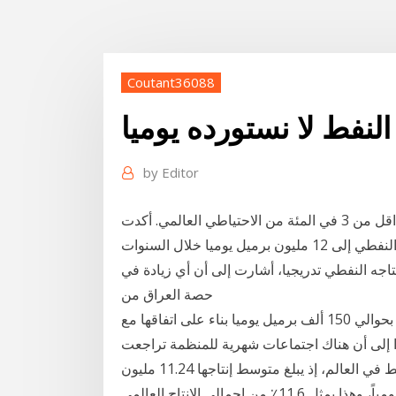
Coutant36088
لنفط لا نستورده يوميا
by
Editor
لا يتجاوز الاحتياطي الأمريكي من النفط 50 مليار برميل أي اقل من 3 في المئة من الاحتياطي العالمي. أكدت
وزارة النفط العراقية، السبت، قدرتها على الوصول بالإنتاج النفطي إلى 12 مليون برميل يوميا خلال السنوات
اجه النفطي تدريجيا، أشارت إلى أن أي زيادة في
حصة العراق من
وقال: إن انتاج السلطنة من النفط في يناير القادم سينخفض بحوالي 150 ألف برميل يوميا بناء على اتفاقها مع
 إلى أن هناك اجتماعات شهرية للمنظمة تراجعت
روسيا في المراتب لكنها لا تزال واحدة من أكبر منتجي النفط في العالم، إذ يبلغ متوسط إنتاجها 11.24 مليون
برميل يومياً، وهذا يمثل 11.6٪ من إجمالي الإنتاج العالمي. Jun 17, 2018 · عشرات المنتجات يدخل النفط في