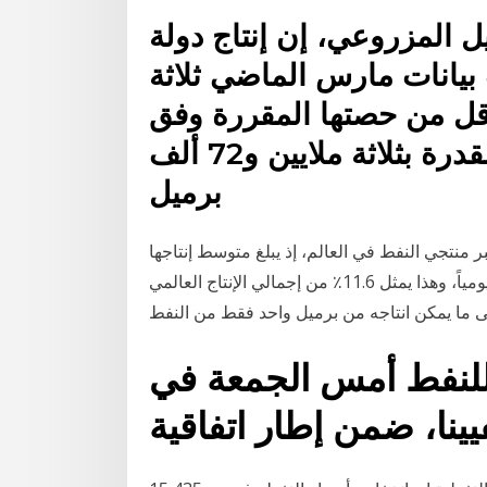
ل المزروعي، إن إنتاج دولة
يانات مارس الماضي ثلاثة
ل، أي أقل من حصتها المقررة وفق
جدول اتفاق خفض الإنتاج والمقدرة بثلاثة ملايين و72 ألف
برميل
 منتجي النفط في العالم، إذ يبلغ متوسط إنتاجها
11.24 مليون برميل يومياً، وهذا يمثل 11.6٪ من إجمالي الإنتاج العالمي. Jun 17, 2018 · عشرات المنتجات
 للنفط أمس الجمعة في
يينا، ضمن إطار اتفاقية