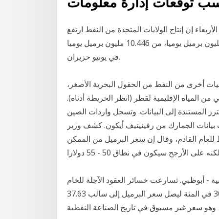
بحسب توقعات إدارة معلومات
ربعاء إن إنتاج الولايات المتحدة من النفط ارتفع
538 ألف برميل يوميا في يوليو تموز ليصل إلى 10.984 مليون برميل يوميا، من 10.446 مليون برميل يوميا
في يونيو حزيران.
ومياً. يتم إنتاج كميات أخرى من النفط من الحقول البحرية الأصغر،
ن المياه الإقليمية لقطر (انظر الخريطة أدناه).
سابات رويترز المستندة إلى البيانات. وتسجل واردات الصين
تويات قياسية كل عام منذ 2003 بحسب بيانات الجمارك من رفينيتيف أيكون. كشف وزير
 للعام القادم، وقال إن سعر البرميل من الممكن
ة - أبوظبي. تسارعت خسائر العقود الآجلة للخام
الأميركي الخفيف، تسليم شهر مايو، وهوت إلى أكثر من 306 في المئة ليصل سعر البرميل إلى سالب 37.63