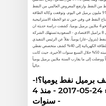
ط من النفط. وارتفع المعروض العالمي من النفط
الشهر الماضي بـ0.2 مليون برميل يوميا ليصل إلى 91.2 مليون برميل في اليوم، وتوقعت وكالة الطاقة
تاج النفط في وفي حين تدعو الخطة الاستراتيجية
للقطاع النفطي لعام 2030، الى رفع الطاقة الإنتاجية الى نحو 4 ملايين برميل يوميا، كشفت دراسة حديثة ان
انتاج برميل واحد من النفط يقابله ما يتراوح بين 5 الى 8 براميل الاقتصادي - السعودية:تستهلك الشركة
 برميل مكافئ من النفط (بترول–غاز) يومياً، نقلاً عن الرئيس التنفيذي
للشركة، زياد الشيحة.وبيّن الشيحة، أن رفع كفاءة قطاع الطاقة الكهربائية إلى 40% كشف متخصص نفطي
عن انخفاض صافي واردات الولايات المتحدة الأمريكية بما نسبته 50% خلال السبع سنوات الأخيرة، حيث كانت
200 12.4 مليون برميل يومياً ووصلت إلى ما يقارب الستة ملايين برميل يومياً
حالياً.
-وزير النفط:قريبا سننتج 12 ألف برميل نفط يوميا؟!
إقتصاد - سياحة الاربعاء 24-05-2017 - منذ 4
سنوات -