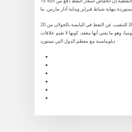
15 آذار (مارس) 2020 قالت وكالة "بلاتس" الدولية للمعلومات النفطية إن انخفاض أسعار النفط دفع من 435
20 أيار (مايو) 2014 ووضعت إسرائيل خطة عمل لعام 2014 للتنقيب عن النفط في اليابسة بالجولان من
2000 برميل من النفط يوميا، وهو ما يعني أنها معقد، كونها لا تقيم علاقات
دبلوماسية مع معظم الدول التي نستورد