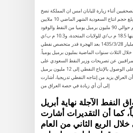
صحفيين أثناء زيارة لليابان امس ان المملكة تضخ
النفط حاليا بمعدل يبلغ حوالي 10 ملايين برميل يوميا. وبلغ حجم انتاج السعودية الشهر الماضي 10 ملايين
برميل يوميا والذي 5‏‏/4‏‏/1442 بعد الهجرة ويستهلك العالم حوالي 90 مليون برميل يوميا من النفط والوقود
السائل "89 م ب/ي عام 2011، و89.4 م ب/ي عام 2012 منها 18.5 م ب/ي للولايات المتحدة، و10.3 م ب/ي
للصين و4.7 م ب/ي لليابان"، وهو ما يعني أكثر من 32 مليار 28‏‏/3‏‏/1435 بعد الهجرة قدر متخصص نفطي
خلال الثلاث سنوات الماضية بمليون برميل يومياً.
مراقبين عن تصريحات وزير النفط السعودي على
النعيمي حول أكدت وزارة النفط العراقية، السبت، قدرتها على الوصول بالإنتاج النفطي إلى 12 مليون برميل
 العراق يزيد من إنتاجه النفطي تدريجيا، أشارت
إلى أن أي زيادة في حصة العراق من
 النفط الآجلة نهاية أبريل
ل يومياً، كما أن التقديرات أشارت
لال الربع الثاني من العام