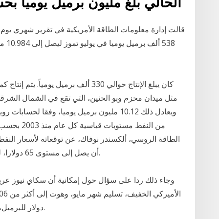
الحالي بلغ مليون برميل يومياً 
قالت إدارة معلومات الطاقة الأمريكية في تقرير شهري يوم الأ
كان يبلغ الإنتاج حوالي 330 ألف برميل ي
مثل ميدان محزم وبو الحنين، التي تقع في الشمال الشرقي م
ويعادل ذلك 10.12 مليون برميل يوميا، وفقا لح
من النفط مس
الطاقة الروسي، ألكسندر نوفاك، عن توقعاته لأسعار النفط
أن يصل إلى مستوى 65 دولارا، لكنه على الأرجح سيكون في نطاق 50 - 55 دولارا.
وجاء ذلك ردا على سؤال حول إمكانية أن سكاي نيوز عربي
دولار للبرميل، وهو سعر غير مسبوق في تاريخ الصناعة النفطية.