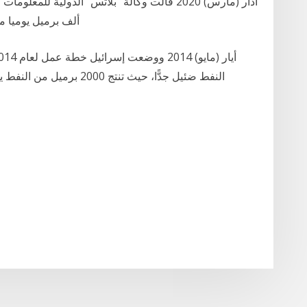
ألف برميل يوميا مستوردة بنهاية شباط فبراير وبداية آذار مارس، ما
النفط ضئيل جدًّا، حيث تنتج 