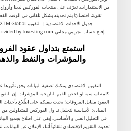
من الاستثمارات. تعرّف على منتجات الفوركس لدينا وأزواج الع
الاقتصادى. Real Time Economic Calendar provided by Investing.com. إفتح حساب تجريبي مجاني
استمتع بتداول عقود الفر
والمؤشرات والنفط والذه
التقويم الاقتصادي يمكنك تصفية البيانات وفق تأثيرها 
كلمة اساسية او فحص القيم التاريخية للمؤشرات. إن التقوي
العقود مقابل الفروقات؛ بحيث يبقيكم على اطّلاع بأحداث ا
المبادئ الأساسية لتحليل تداول الفوركس للمتداولين من 
في التحليل الفني و الأساسي. إبقى على اطلاع بجميع البيان
تحديث التقويم الإقتصادي تلقائياً أثناء الإعلان عن البيانات، ل