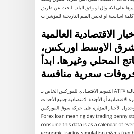
ثيرها على الاسواق او وفق البلد, البحث عن طريق
ار الاقتصادية العالمية
شرق الاوسط اوربكس،
اتج المحلي وغيرها. ابدأ
التقويم الاقتصادي للفوركس الخاص بـ ATFX يعطي تفصيلاً كاملاً لجميع الأحداث والأرقام الاقتصادية والمالية
ها في عام 2019. تغطي المفكرة الاقتصادية أو الأجندة الاقتصادية جميع الأحداث
 وجدول الأخبار المؤثرة على حركة سوق الفوركس.
Forex loan meaning day trading penny stoc
consume this data is as a calendar of eve
economic trading simulation m&m تؤثر الفوركس (العملات الأجنبية) على نطاق كبير