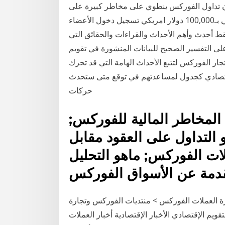
 إن تداول الفوركس ينطوي على مخاطر كبيرة على
رأس مالك المستثمَر افتح حساب تجريبي رصيد وهمي بـ100,000 دولار امريكي تسجيل دخول الأعضاء
ط أحدث وأهم الأحداث والقراءات والحقائق التي
على التفسير الصحيح للبيانات المنشورة في تقويم
ار الفوركس لتتبع الأحداث الهامة التي قد تحرك
اقتصادي كجدول لمساعدتهم في توقع متى ستحدث
حركات
 المخاطر المالية للفوركس;
 التداول على العقود مقابل
ات الفوركس; ماهو التحليل
قدمة عن الأسواق الفوركس
ارة العملات الفوركس > منتديات الفوركس وتجارة
ويم الإقتصادي الأخبار الإقتصادية أخبار العملات