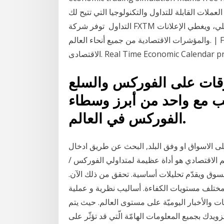
ملات القابلة للتداول والتكنولوجيا التي تتيح لك
التداول توفر شركة FXTM تقويمًا اقتصاديًا يتم تحديثه بشكل تلقائي في الوقت الفعلي، ويغطي الإعلانات
والمؤشرات الاقتصادية من جميع أنحاء العالم. | FXTM Global. جدول الاحداث الاقتصادية | التقويم
وقات على الفوركس والسلع
ب مع واحد من أبرز وسطاء
الفوركس في العالم.
على الاسواق او وفق البلد, البحث عن طريق ادخال
م الاقتصادي هو أداة عظيمة لمتداولي الفوركس /
لسوق ويقدّم تحليلات أساسية. تحقق من ذلك الآن.
مختلف مستويات الكفاءة. أساليب نظرية و عملية
ات والأخبار اليوميّة على مستوى العالم. حيث يتم
تزويدك بجميع المعلومات الهامّة الّتي قد تؤثّر على