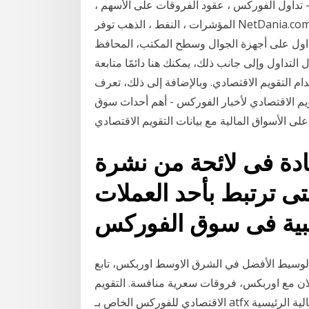
 تداول الفوركس ، عقود الفروقات على الأسهم ،
المؤشرات ، النفط ، الذهب توفر NetDania.com عروض أسعار مجانية في الوقت الحقيقي، وإشارات
لتداول على أجهزة الجوال وسطح المكتب، المحافظ
ول التداول وإلى جانب ذلك، يمكنك هنا دائمًا متابعة
م التقويم الاقتصادي. وبالإضافة إلى ذلك، تعرف
يم الاقتصادي لأخبار الفوركس - أهم أحداث سوق
على الأسواق المالية مع بيانات التقويم الاقتصادي
ادة فى لائحة من نشرة
لتى ترتبط بأحد العملات
ع الوسيط الأفضل في الشرق الاوسط اوربكس، تابع
ل الان مع اوربكس، فروقات سعرية منافسة. التقويم
الاقتصادي للفوركس الخاص بـ atfx يعطي تفصيلاً كاملاً لجميع الأحداث والأرقام الاقتصادية والمالية الرئيسية