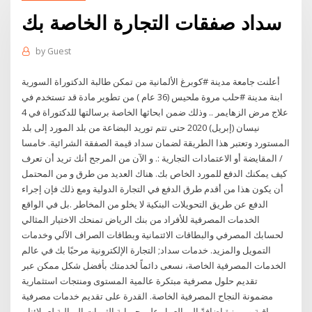
سداد صفقات التجارة الخاصة بك
by
Guest
أعلنت جامعة مدينة #كوبرغ الألمانية من تمكن طالبة الدكتوراة السورية
ابنة مدينة #حلب مروة ملحيس (36 عام ) من تطوير مادة قد تستخدم في
علاج مرض الزهايمر .. وذلك ضمن ابحاثها الخاصة برسالتها للدكتوراة في 4
نيسان (إبريل) 2020 حتى تتم توريد البضاعة من بلد المورد إلى بلد
المستورد وتعتبر هذا الطريقة لضمان سداد قيمة الصفقة الشرائية. خامسا
/ المقايضة أو الاعتمادات التجارية :. و الآن من المرجح أنك تريد أن تعرف
كيف يمكنك الدفع للمورد الخاص بك. هناك العديد من طرق و من المحتمل
أن يكون هذا من أقدم طرق الدفع في التجارة الدولية ومع ذلك فإن إجراء
الدفع عن طريق التحويلات البنكية لا يخلو من المخاطر .بل في الواقع
الخدمات المصرفية للأفراد من بنك الرياض تمنحك الاختيار المثالي
لحسابك المصرفي والبطاقات الائتمانية وبطاقات الصراف الآلي وخدمات
التمويل والمزيد. خدمات سداد; التجارة الإلكترونية مرحبًا بك في عالم
الخدمات المصرفية الخاصة، نسعى دائماً لخدمتك بأفضل شكل ممكن عبر
تقديم حلول مصرفية مبتكرة عالمية المستوى ومنتجات استثمارية
مضمونة النجاح المصرفية الخاصة. القدرة على تقديم خدمات مصرفية
راقية ومميزة إضافةً إلى العمل على حمـاية الثروات المـالية لعملائنا و