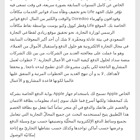
الخاص عن كامل السنوات السابقة بصورة سريعة، في وقت تسعى فيه
نحو تخفيف وطأة سداد فواتير الخدمات مكافآت Life توّفر عليك الجهد
والوقت والكثير من المال. ادفع فواتير Ooredoo وفودافون وكهرماء
وقطر كوول وكيو بوست بواسطة نقاط مكافآت Life الخاصة بك. الموقع
الرسمي لوزارة التجارة، نحو تحقيق موقع ريادي لقطاعي التجارة
السعودي في بيئة عادلة ومحفّزة. لا شك أن أحد أكبر المعوقات السابقة
في مجال التجارة الالكترونية هو حلول الدفع واستقبال الأموال من العملاء،
وهو ما عملت على معالجته العديد من الشركات، من بين تلك الشركات
منصة سداد لحلول الدفع كيفية البدء في الأعمال التجارية : 7 خطوات لعمل
المشاريع الناجحة لكي يكون مشروعك الذي تطمح لبدءه ناجحا , و محققا
لأهدافك , لا بد و أن تنهج العديد من الخطوات المرتبة و المتفق عليها
عالميا لكونها قاعدة المشاريع و الأعمال
بوابة الدفع الخاصة بشركة Apple تسمح لك باستخدام جهاز Apple الخاص
بك كمحفظة؛ ولكنها أسرع فما عليك سوى إعداد معلومات بطاقة الائتمان
والخصم على هاتفك والدفع في أي متجر تماماً كما تفعل مع بطاقة الخصم
هذا التّطبيق يتيح لمستخدمه البحث عن جميع المحالّ التجارية التي تتعامل
بجميع وسائط الدفع الإلكترونية المحلّيّة وتصنيفها حسب نوع وسيلة الدفع
وعرضها حسب أماكن تواجدها وكذلك حسب نشاطها التجاريّ مع إتاحة
إمكانيّة الوصول