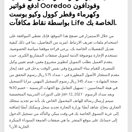
ادفع فواتير Ooredoo وفودافون
وكهرماء وقطر كوول وكيو بوست
بواسطة نقاط مكافآت Life الخاصة بك.
من خلال الاستمرار في تصفح هذا الموقع، فإنك تعطي الموافقة على
استخدام ملفات تعريف الارتباط. لمزيد من التفاصيل، بما في ذلك كيفية
تعديل التفضيلات الخاصة بك، يرجى قراءة موقعنا سياسة الخصوصية.
تستخدم الإجارة موصوفة الذمة لتمويل صفقات المشاريع الكبرى. حيث
يتقدم العميل بطلب التمويل لتطوير مشروع معين، فيتم تعيين وكيل
للمصرف للقيام ببناء المشروع وفي نفس الوقت يدخل في عقد إيجار
مقدم لاستئجار الأصول المطورة في – سداد 575 ريال رسوم التحقق من
صحة الشهادة – سداد 345 ريال رسوم التسجيل المهني. مزايا التسجيل
في هيئة المحاسبين – تسهيل التعامل مع الجهات الرسمية – خصم 30%
على الدورات التدريبية المتخصصة Jan 12, 2021 · وبعد سداد الرسوم
سيتم إرسال رسالة للهاتف المحمول الخاص بك بأنه تم تجديد سجلك
التجاري بنجاح. شاهد أيضًا: وزارة التجارة تجديد سجل ويمكنك أيضًا إضافته
إلى عربة التسوق الخاصة بك في وقت مبكر، والتأكد من تسجيل الدخول
إلى حسابك على موقع المتجر. ما هي صفقات الجمعة السوداء المبكرة
الجارية الآن؟