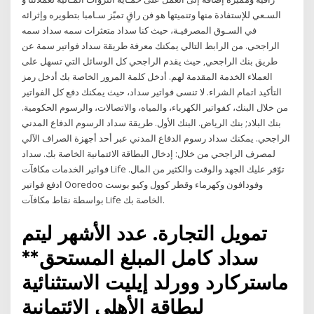
السـعي للإستفادة منها وتنميتها هو فن راقٍ تميّز سـامبا بتطويره وإثرائه
في السـوق المصرفيـة، حيث كنا سداد متعثرات سمه سداد سمه
الراجحي. من الرابط التالي يمكنك معرفة طريقة سداد فواتير سمة عن
طريق بنك الراجحي, حيث يقدم الراجحي كل الوسائل التي تسهل على
العملاء الخدمة المقدمة لهم. أدخل كلمة المرور الخاصة بك أدخل رمز
التأكيد اتمام الشراء. لا تنسى فواتير سداد، حيث يمكنك دفع كل الفواتير
من خلال البنك، كفواتير الكهرباء، والمياه، والاتصالات، والرسوم الحكومية.
بنك البلاد; بنك الرياض. البنك الأول. طريقة سداد الرسوم الدفاع المدني
الراجحي. يمكنك سداد رسوم الدفاع المدني عبر أحد أجهزة الصراف الآلي
لمصرف الراجحي من خلال: إدخال البطاقة الائتمانية الخاصة بك. سداد
فواتير الخدمات مكافآت Life توّفر عليك الجهد والوقت والكثير من المال.
ادفع فواتير Ooredoo وفودافون وكهرماء وقطر كوول وكيو بوست
بواسطة نقاط مكافآت Life الخاصة بك.
تمويل التجارة. عدد الأشهر ليتم
سداد كامل المبلغ المستحق**
ماستركارد وورلد إيليت الاستثنائية
لبطاقة الأهلي الائتمانية