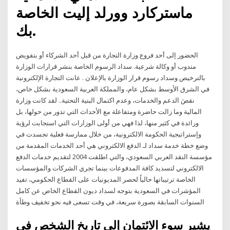
ماستركارد وورلد إليت الخاصة
بك.
الحضور إلى أحد فروع وزارة التجارة من قبل أحد الشركاء أو بتفويض
مندوب أو وكالة شرعية. سداد الرسوم الخاصة بنشر قرارات الوزارة
بالترخيص وسداد رسوم قرار الوزارة بالإعلان . عانت التجارة الإلكترونية
في الشرق الأوسط بشكل عام، والمملكة العربية السعودية بشكل خاص،
نقصَ الدعم والخدمات، وعدم اكتمال البنية التحتية.. لقد كانت وزارة
المالية وما زالت حاضرة ومتفاعلة مع الأحداث التي تدور من حولها، بل
ورائدة في كثير منها، لذا فهي من أولى الوزارات التي استجابت لرؤية
وإستراتيجية الحكومة الالكترونية، من خلال ممارسة فعلية تجسدت في
وضع خطة خدمة سداد لـ الدفع الالكتروني هي أحد الخدمات المقدمة من
مؤسسة النقد العربي السعودي، والتي اطلقت 2004 لتقديم خدمات الدفع
الالكتروني لتسديد كافة المدفوعات بينما تجري الشركات والمؤسسات
الخاصة ترتيباتها حالياً لحصر المديونيات على القطاع الحكومي، تفيد
المؤشرات في السعودية بتوجه لسداد ديون القطاع الخاص عن كامل
السنوات السابقة بصورة سريعة، في وقت تسعى فيه نحو تخفيف وطأة
يشير سوء الائتمان إلى تاريخ الشخص في