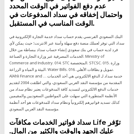
عدم دفع الفواتير في الوقت المحدد
واحتمال إخفاقه في سداد المدفوعات في
الوقت المناسب في المستقبل.
البنك السعودي الفرنسي يقدم حساب سداد خدمة التجارة الإلكترونية في
سداد التي توفر لعملك منصة دفع سهلة وآمنة عبر الانترنت؛ حيث يمكن لأي
فرد لديه حساب في بنك سعودي إنشاء حساب سداد ببساطة من خلال
الخدمات المصرفية عبر وزارة التجارة و الصناعة. Ministry of
Commerce and Industry. 014. STC المتخصصة. STCSC. 015. وزارة
البيئة و المياه و الزراعة. Water Bills. 016. تمويل و بطاقات الأهلي.
AlAhli Finance and … خدمة سداد لـ الدفع الالكتروني هي أحد الخدمات
المقدمة من مؤسسة النقد العربي السعودي، والتي اطلقت 2004 لتقديم
خدمات الدفع الالكتروني لتسديد كافة المدفوعات يعتبر نظام سداد من
الأنظمة المتطورة التي سهلت على المواطنين السعوديين والمقيمين
كذلك تسديد فواتيرهم إلكترونياً ونظام سداد للمدفوعات هو أحد أنظمة
مؤسسة النقد العربي السعودي.
سداد فواتير الخدمات مكافآت Life توّفر
عليك الجهد والوقت والكثير من المال.