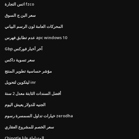
اتس التجارة fzco
سعر البن ج السوق
المحركات العامة لون الرسم البياني
عدم تطابق فهرس apc windows 10
Gbp آخر أخبار فوركس
سعر تسوية داكس
مؤشر حساسية تطوير المنتج
ليتكوين لتحويل inr
أفضل السندات الثابتة معدل 2 سنة
الجنيه للدولار يعيش اليوم
خيارات تداول السمسرة رسوم zerodha
سعر الخصم للمشروع العقاري
Chipotle المتداولة علنا