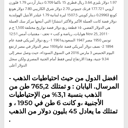
1.97 دولار بليزي 3.64 ريال قطري 15 ناكفا 0.709 دينار أردني 1.79 فلورن
أروبي 177.721 فرنك جيبوتي 2.70 دولار شرق الكاريبي 7.80 دولار هونغ
كونغ 0.29963 دينار كويتي 1507.5 ليرة لبنانية 1.79 غيلدر الأنتيل الهولندية
دولار فضة كانت العملة الأكبر والأكثر انتشارًا التي أنتجها مركز سك العملة
هي الدولار الفضي. ١٥ قطعة ربع دولار فضة تواريخ مختلفة 1,500 ج.م
هوايات، رياضة و كتب » تحف - مقتنيات أمس 12:51 Nov 25, 2011 ·
تونس 1950 مصر 1947 السعودية1961 1- ربع دولار أمريكي فضة عام
1894 2- نصف دولار أمريكي فضة عام1936 سعر الدولار في مصر ارتفع
اليوم الخميس 3 مارس 2016 في السوق السوداء، حيث وصل سعر إلى
9.34 جنية، وهذا الارتفاع ليس فقط أمام الجنية المصري ولكن سجل
الدولار أعلى
افضل الدول من حيث احتياطيات الذهب -
المرسال. اليابان : و تمتلك 765,2 طن من
الذهب بنسبة 3,1% من الإحتياطيات
الأجنبية ،و كانت 6 طن في 1950 ، و
تمتلك ما يعادل 45 بليون دولار من الذهب
.