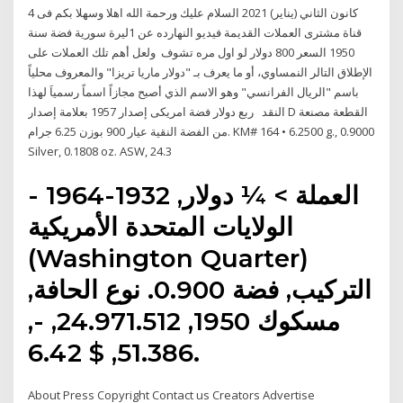
4 كانون الثاني (يناير) 2021 السلام عليك ورحمة الله اهلا وسهلا بكم فى
قناة مشترى العملات القديمة فيديو النهارده عن 1ليرة سورية فضة سنة
1950 السعر 800 دولار لو اول مره تشوف ولعل أهم تلك العملات على
الإطلاق التالر النمساوي، أو ما يعرف بـ "دولار ماريا تريزا" والمعروف محلياً
باسم "الريال الفرانسي" وهو الاسم الذي أصبح مجازاً اسماً رسمياَ لهذا
النقد ربع دولار فضة امريكى إصدار 1957 بعلامة إصدار D القطعة مصنعة
من الفضة النقية عيار 900 بوزن 6.25 جرام. KM# 164 • 6.2500 g., 0.9000
Silver, 0.1808 oz. ASW, 24.3
العملة > ¼ دولار, 1932-1964 -
الولايات المتحدة الأمريكية
(Washington Quarter)
التركيب, فضة 0.900. نوع الحافة,
مسكوك 1950, 24.971.512, -,
51.386, $ 6.42.
About Press Copyright Contact us Creators Advertise