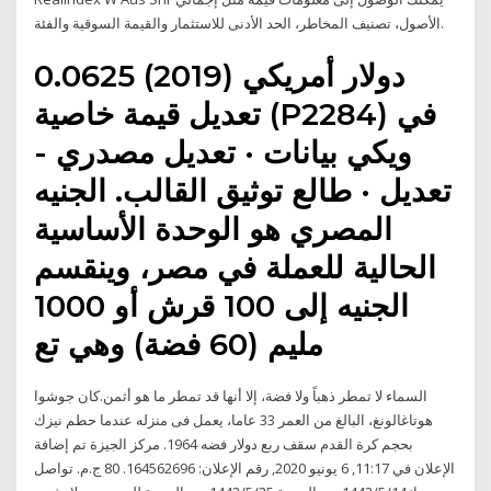
الأصول، تصنيف المخاطر، الحد الأدنى للاستثمار والقيمة السوقية والفئة.
0.0625 دولار أمريكي (2019)
تعديل قيمة خاصية (P2284) في
ويكي بيانات · تعديل مصدري -
تعديل · طالع توثيق القالب. الجنيه
المصري هو الوحدة الأساسية
الحالية للعملة في مصر، وينقسم
الجنيه إلى 100 قرش أو 1000
مليم (60 فضة) وهي تع
السماء لا تمطر ذهباً ولا فضة، إلا أنها قد تمطر ما هو أثمن.كان جوشوا
هوتاغالونغ، البالغ من العمر 33 عاما، يعمل فى منزله عندما حطم نيزك
بحجم كرة القدم سقف ربع دولار فضه 1964. مركز الجيزة تم إضافة
الإعلان في 11:17, 6 يونيو 2020, رقم الإعلان: 164562696. 80 ج.م. تواصل