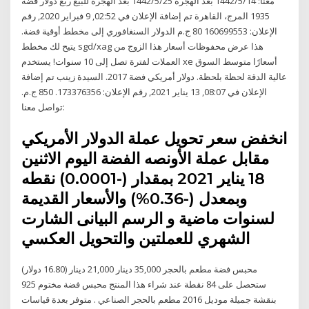
معنا: 14‏‏/5‏‏/1442 بعد الهجرة 25‏‏/5‏‏/1442 بعد الهجرة للبيع ربع دولار فضه
1935 المرج، القاهرة تم إضافة الإعلان في 02:52, 9 فبراير 2020, رقم
الإعلان: 160699553 80 ج.م الدولار السنغافوري إلى مخطط أوقية فضة.
يتيح لك مخطط sgd/xag هذا عرض محفوظات أسعار هذا الزوج من
العملات لفترة تصل إلى 10 سنوات! يستخدم xe أسعارًا متوسط السوق
عالية الدقة لحظة بلحظة. دولار أمريكي فضة 2017. السيدة زينب تم إضافة
الإعلان في 08:07, 13 يناير 2021, رقم الإعلان: 173376356. 850 ج.م.
تواصل معنا:
انخفض سعر تحويل عملة الدولار الأمريكي
مقابل عملة الأونصه الفضة اليوم الاثنين
18 يناير 2021 بمقدار (-0.0001) نقطه
وبمعدل (-0.36%) والأسعار القديمة
لسنوات ماضية و الرسم البيانى الشارت
الشهري للعملتين والتحويل العكسي
محبس فضة مطعم بالحجر 35,000 دينار 21,000 دينار (16.80 دولار)
ستحصل على 84 نقطة عند شراء هذا المنتج محبس فضة مختوم 925
بنقشة جميلة موديل 2016 مطعم بالحجر الصناعي . متوفر بعدة قياسات