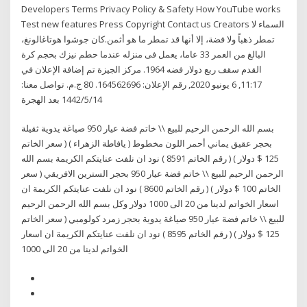
Developers Terms Privacy Policy & Safety How YouTube works
Test new features Press Copyright Contact us Creators السماء لا
تمطر ذهباً ولا فضة، إلا أنها قد تمطر ما هو أثمن.كان جوشوا هوتاغالونغ،
البالغ من العمر 33 عاما، يعمل فى منزله عندما حطم نيزك بحجم كرة
القدم سقف ربع دولار فضه 1964. مركز الجيزة تم إضافة الإعلان في
11:17, 6 يونيو 2020, رقم الإعلان: 164562696. 80 ج.م. تواصل معنا:
14‏‏/5‏‏/1442 بعد الهجرة
بسم الله الرحمن الرحيم للبيع \\ خاتم فضة عيار 950 صياغة يدوية ثقيلة
بحجر عقيق يماني أحمر اللون مخطوط ( يافاطة الزهراء ) ( سعر الخاتم
125 $ دولار ) ( رقم الخاتم 8591 ) نود ان نلفت عنايتكم الكريمة بسم الله
الرحمن الرحيم للبيع \\ خاتم فضة عيار 950 بحجر السترين الافريقي ( سعر
الخاتم 100 $ دولار ) ( رقم الخاتم 8600 ) نود ان نلفت عنايتكم الكريمة ان
اسعار الخواتم لدينا من 20 الى 1000 دولار وكل بسم الله الرحمن الرحيم
للبيع \\ خاتم فضة عيار 950 صياغة يدوية بحجر زمرد كولومبي ( سعر الخاتم
125 $ دولار ) ( رقم الخاتم 8595 ) نود ان نلفت عنايتكم الكريمة ان اسعار
الخواتم لدينا من 20 الى 1000