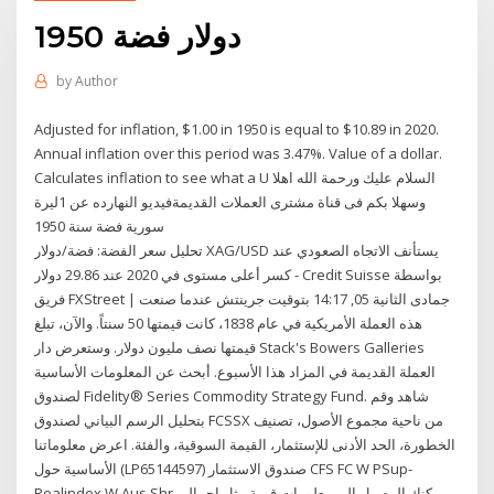
1950 دولار فضة
by
Author
Adjusted for inflation, $1.00 in 1950 is equal to $10.89 in 2020.
Annual inflation over this period was 3.47%. Value of a dollar.
Calculates inflation to see what a U السلام عليك ورحمة الله اهلا
وسهلا بكم فى قناة مشترى العملات القديمةفيديو النهارده عن 1ليرة
سورية فضة سنة 1950
تحليل سعر الفضة: فضة/دولار XAG/USD يستأنف الاتجاه الصعودي عند
كسر أعلى مستوى في 2020 عند 29.86 دولار - Credit Suisse بواسطة
فريق FXStreet | جمادى الثانية 05, 14:17 بتوقيت جرينتش عندما صنعت
هذه العملة الأمريكية في عام 1838، كانت قيمتها 50 سنتاً. والآن، تبلغ
قيمتها نصف مليون دولار. وستعرض دار Stack's Bowers Galleries
العملة القديمة في المزاد هذا الأسبوع. أبحث عن المعلومات الأساسية
لصندوق Fidelity® Series Commodity Strategy Fund. شاهد وقم
بتحليل الرسم البياني لصندوق FCSSX من ناحية مجموع الأصول، تصنيف
الخطورة، الحد الأدنى للإستثمار، القيمة السوقية، والفئة. اعرض معلوماتنا
الأساسية حول (LP65144597) صندوق الاستثمار CFS FC W PSup-
Realindex W Aus Shr يمكنك الوصول إلى معلومات قيمة مثل إجمالي