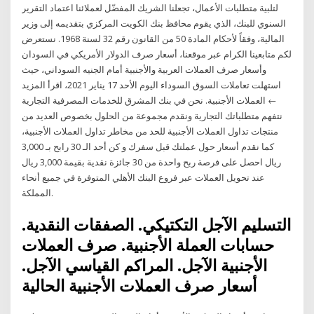
لتلبية متطلبات الأعمال، تجعلنا الشريك المفضّل لعملائنا اعتماد التقرير
السنوي للبنك، الذي يقوم محافظ بنك الكويت المركزي بتقديمه إلى وزير
المالية، وفقاً لأحكام المادة 50 من القانون رقم 32 لسنة 1968. نستعرض
لكم متابعينا الكرام عبر موقعنا، أسعار صرف الدولار الأمريكي في السودان
وأسعار صرف العملات العربية والأجنبية أمام الجنيه السوداني، حيث
استهلت تعاملات السوق السوداء اليوم الأحد 17 يناير 2021، اقرأ المزيد
← العملات الأجنبية. نحن في بنك المشرق للخدمات المصرفية التجارية
نتفهم متطلباتك التجارية ونقدم مجموعة من الحلول بخصوص العديد من
منتجات تداول العملات الأجنبية للحد من مخاطر تداول العملات الأجنبية،
كما نقدم أسعار حول عملتك قبل سفرك و كن أحد الـ 30 رابح بـ 3,000
ريال احصل على فرصة ربح واحدة من 30 جائزة نقدية بقيمة 3,000 ريال
عند تحويل العملات عبر فروع البنك الأهلي المتوفرة في جميع أنحاء
المملكة.
التسليم الآجل التكتيكي. الصفقات النقدية.
حسابات العملة الأجنبية. صرف العملات
الأجنبية الآجل. المراكم القياسي الآجل.
أسعار صرف العملات الأجنبية الحالية