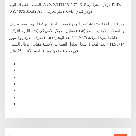
العملة. الشراء. البيع. AUD. دولار استرالي. 2.721918. 2.943318. BHD.
دينار بحريني. 9.633735. 9.851935. CAD. دولار كندي.
منذ 10 ساعة 8‏‏/6‏‏/1442 بعد الهجرة سعر الليرة التركية اليوم . سعر صرف
الليرة التركية (try) مقابل الدولار الامريكي (usd) و العملات الاجنبية . سعر
صرف الدولار و اليورو (eur) مقابل الليرة التركية 5‏‏/6‏‏/1442 بعد الهجرة
14‏‏/5‏‏/1442 بعد الهجرة اسعار تداول العملات الأجنبية مقابل الريال اليمني
في صنعاء وعدن مساء اليوم الأثنين 25 يناير