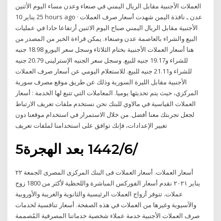
العملات الأجنبية مقابل الريال اليمني في صنعاء وعدن مساء اليوم الأثنين
25 يناير 10 hours ago · عدن ـ نافذة اليمن شهدت أسعار صرف العملات
الأجنبية مقابل الريال اليمني صباح اليوم الاثنين أرتفاعا حادا في عمليات
البيع والشراء بالعاصمة عدن وصنعاء. يمكن قراءة الخبر من المصدر من
هنا أسعار العملات الأجنبية بختام الثلاثاء وسجل سعر اليورو 18.98 جنيه
للشراء و19.17 جنيه للبيع. وسجل سعر الجنيه الإسترلينى 20.79 جنيه
للشراء و21.11 جنيه للبيع. للاستعلام اليومي عن أسعار صرف العملات
الأجنبية مقابل الليرة السورية وذلك عن طريق موقع مصرف سورية
المركزي، حيث يتم تحديثها يوميا. المعاملات التي تتبع لها الخدمة : أسعار
العملات القياسية في مالاوي للبنك نحن نستخدم ملفات تعريف الارتباط
لجعل تجربتك معنا أفضل. من خلال الاستمرار في استخدام موقعنا دون
تغيير الإعدادات، فإنك توافق على استخدامنا لملفات تعريف
5‏‏/6‏‏/1442 بعد الهجرة
أسعار العملات. أسعار العملات فى البنك المركزى المصرى الجمعة ٢٢
يناير ٢٠٢١ نقدم أسعار الفوركس المباشرة واللحظية لأكثر من 1800 زوج
عملات. تتوفر أزواج العملات الرئيسية والثانوية والغريبة والأوروبية
والآسيوية وغيرها من العملات في هذه الصفحة. أسعار تنافسية لخدمات
صرف العملات الأجنبية خدمة عملاء شخصية خدماتنا المصرفية المُصممة