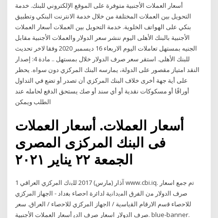
أسعار العملات الأجنبية متوفرة على الموقع الإلكتروني للبنك. خدمة
التحويل بين العملات المختلفة من خلال خدمة الانترنت البنكي وتطبيق
بنكي على الهواتف الخلوية. خدمة التحويل بين العملات أسعار العملات
الأجنبية بالبنك الأهلى اليوم ننشر سعر الدولار والعملات الأجنبية مقابل
الجنيه بمستهل تعاملات اليوم الاربعاء 16 ديسمبر 2020 وفقا لاخر تحديث
للبنك الأهلى. استقر سعر صرف الدولار خلال بمستهل .. مادة 4: إصدار
النقد امتياز مقصور على الدولة، يمارسه البنك المركزي دون سواه. يحظر
على أية جهة أخرى خلاف البنك المركزي أن تصدر أو تضع في التداول
أوراقًا أو مسكوكات نقدية أو أي سند أو صك يستحق الدفع لحامله عند
الطلب ويمكن
أسعار العملات. أسعار العملات
فى البنك المركزى المصرى
الجمعة ٢٢ يناير ٢٠٢١
1 آذار (مارس) 2017 ﻟﻠﺑﻧك اﻟﻣرﻛزي اﻟﻌراﻗﻲ www.cbi.iq. ﺗم ﺟﻣﻊ اﺳﻌﺎر
ﺻرف اﻟدوﻻر ﻣن اﻟﻔرق اﻟﻣﻳداﻧﻳﺔ ﻟداﺋرة اﺣﺻﺎء ﺑﻐداد - اﻟﺟﻬﺎز اﻟﻣرﻛزي
ﻟﻼﺣﺻﺎء ﻗﺳم اﻻرﻗﺎم اﻟﻘﻳﺎﺳﻳﺔ / اﻟﺟﻬﺎز اﻟﻣرﻛزي ﻟﻼﺣﺻﺎء / اﻟﻌراق. ﺳﻌر
ﺻرف اﻟدوﻻر اﺳﻌﺎر ﺻرف اﻟدﻳ أسعار العملات الأجنبية. blue-banner.