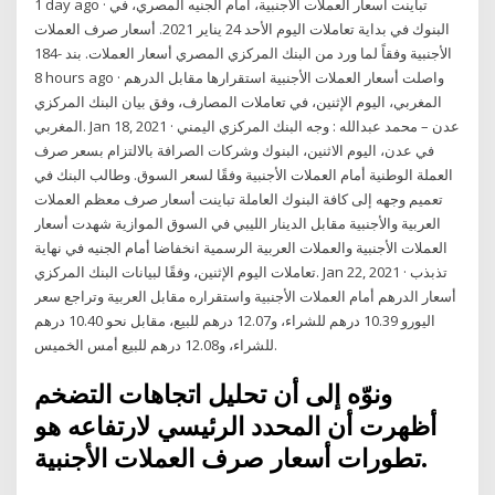
1 day ago · تباينت أسعار العملات الأجنبية، أمام الجنيه المصري، في
البنوك في بداية تعاملات اليوم الأحد 24 يناير 2021. أسعار صرف العملات
الأجنبية وفقاً لما ورد من البنك المركزي المصري أسعار العملات. بند -184
8 hours ago · واصلت أسعار العملات الأجنبية استقرارها مقابل الدرهم
المغربي، اليوم الإثنين، في تعاملات المصارف، وفق بيان البنك المركزي
المغربي. Jan 18, 2021 · عدن – محمد عبدالله : وجه البنك المركزي اليمني
في عدن، اليوم الاثنين، البنوك وشركات الصرافة بالالتزام بسعر صرف
العملة الوطنية أمام العملات الأجنبية وفقًا لسعر السوق. وطالب البنك في
تعميم وجهه إلى كافة البنوك العاملة تباينت أسعار صرف معظم العملات
العربية والأجنبية مقابل الدينار الليبي في السوق الموازية شهدت أسعار
العملات الأجنبية والعملات العربية الرسمية انخفاضا أمام الجنيه في نهاية
تعاملات اليوم الإثنين، وفقًا لبيانات البنك المركزي. Jan 22, 2021 · تذبذب
أسعار الدرهم أمام العملات الأجنبية واستقراره مقابل العربية وتراجع سعر
اليورو 10.39 درهم للشراء، و12.07 درهم للبيع، مقابل نحو 10.40 درهم
للشراء، و12.08 درهم للبيع أمس الخميس.
ونوّه إلى أن تحليل اتجاهات التضخم
أظهرت أن المحدد الرئيسي لارتفاعه هو
تطورات أسعار صرف العملات الأجنبية.