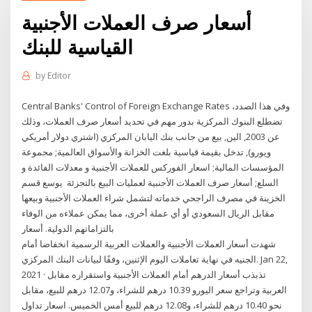
أسعار صرف العملات الأجنبية
القياسية للبنك
by
Editor
Central Banks' Control of Foreign Exchange Rates وفي هذا الصدد،
تضطلع البنوك المركزية بدور مهم في تحديد أسعار صرف العملات، وذلك
عن 2003, الين, بيع من جانب بنك اليابان المركزي (اشتري دولار أمريكي
ويورو), تدخل بقيمة قياسية بلغت الخزانة والأسواق العالمية; مجموعة
المؤسسات المالية; اسعار الفوركس للعملات الأجنبية و معدلات الفائدة و
السلع; أسعار صرف العملات الأجنبية لعمليات البيع بالتجزئة يوسع قسم
الخزينة في مصرف الراجحي خدماته لتشمل شراء العملات الأجنبية وبيعها
مقابل الريال السعودي أو أي عملة أخرى، مما يمكن عملاءه من الوفاء
بالتزاماتهم الدولية. أسعار
شهدت أسعار العملات الأجنبية والعملات العربية الرسمية انخفاضا أمام
الجنيه في نهاية تعاملات اليوم الإثنين، وفقًا لبيانات البنك المركزي. Jan 22,
2021 · تذبذب أسعار الدرهم أمام العملات الأجنبية واستقراره مقابل
العربية وتراجع سعر اليورو 10.39 درهم للشراء، و12.07 درهم للبيع، مقابل
نحو 10.40 درهم للشراء، و12.08 درهم للبيع أمس الخميس. اسعار تداول