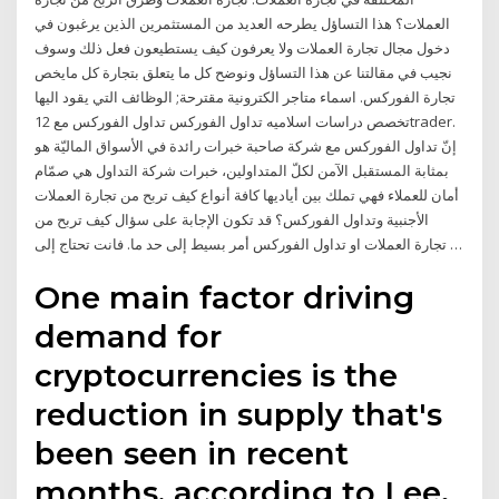
العملات؟ هذا التساؤل يطرحه العديد من المستثمرين الذين يرغبون في
دخول مجال تجارة العملات ولا يعرفون كيف يستطيعون فعل ذلك وسوف
نجيب في مقالتنا عن هذا التساؤل ونوضح كل ما يتعلق بتجارة كل مايخص
تجارة الفوركس. اسماء متاجر الكترونية مقترحة; الوظائف التي يقود اليها
تخصص دراسات اسلاميه تداول الفوركس تداول الفوركس مع 12trader.
إنّ تداول الفوركس مع شركة صاحبة خبرات رائدة في الأسواق الماليّة هو
بمثابة المستقبل الآمن لكلّ المتداولين، خبرات شركة التداول هي صمّام
أمان للعملاء فهي تملك بين أياديها كافة أنواع كيف تربح من تجارة العملات
الأجنبية وتداول الفوركس؟ قد تكون الإجابة على سؤال كيف تربح من
تجارة العملات او تداول الفوركس أمر بسيط إلى حد ما. فانت تحتاج إلى …
One main factor driving
demand for
cryptocurrencies is the
reduction in supply that's
been seen in recent
months, according to Lee.