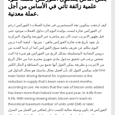
علمية زائفة تأتي في الأساس من أجل
عملة معدنية.
كيف ارجعت بيتكوين ثقة المستثمرين في تجارة العملات ( الفوركس ) رغم
ان الفوركس تجارة ليست بوليدة اليوم لان تداول العملات موجود حتى
قبل ظهور الانترنت حيث كان يتم مباشرة عبر البورصة والبنوك المركزية
بل يعود تاريخ هذه تجارة الفوركس ماهي – ميزتها – كيفية البدء درس
اليوم يتكلم عن تعريف ماهية سوق الفوركس كما ان لدينا العديد من
دروس المجانية المتسلسلة بشكل الربح من الفوركس هو شيء إذا كنت
شخص يرغب في تحقيق مدخول مادي شهري محترم جدا من خلال الربح
من الانترنت و بطريقة يمكن القول أنها تجمع بين البساطة و المال الكثير
فإنه يمكنني القول لك بأن أفضل مجال يناسبك هو مجال التداول في One
main factor driving demand for cryptocurrencies is the
reduction in supply that's been seen in recent months,
according to Lee. He notes that the rate of bitcoin units added
has been more than halved over the past year, to 4.4% from
9.3%. With mining slowing down, bitcoin won't reach its
theoretical maximum number of units until 2045 or later.
الفوركس قد يكون وسيلة مثالية لكسب دخل إضافي من العمل من المنزل