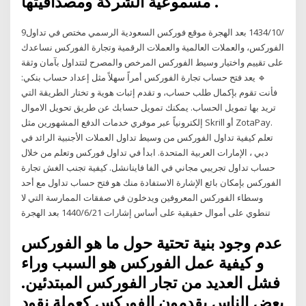
مسموعية الشركة ومصداقيتها .
9‏‏/10‏‏/1434 بعد الهجرة موقع فوركس السعودية الرسمي مختص في تداول
الفوركس، والعملات العالمية والعملات الرقمية وتجارة الفوركس نساعدك
على تقييم واختيار وسيط الفوركس المرخص والمصرح لتتداول بآمان وثقة
🔹 يعد فتح حساب تجارة الفوركس أمراً سهلاً مثل إعداد حساب بنكي:
فأنت تقوم بإكمال طلب حساب، و تقدم إثبات هوية و تختار الطريقة التي
تريد بها تمويل الحساب. يمكنك تمويل حسابك عن طريق تحويل الاموال
إلكترونياً عبر موفري خدمات الدفع المشهورين مثل Skrill أو ZotaPay.
تعلم كيفية تداول الفوركس من وسيط تداول العملات الأجنبية الرائد في
دبي ، الإمارات العربية المتحدة. ابدأ في تداول فوركس وتعلم من خلال
حساب تداول تجريبي مجاني في الفا فاينانشل. كيفية تجنب الغش تجارة
الفوركس بإمكان بائع الإشارة الاستفادة منك هو فتح حساب تداول مع أحد
وسطاء الفوركس المعروفين ويدخلون في صفقات الممارسة التي لا
تنطوي على أموال حقيقية على أساس إشارات 21‏‏/6‏‏/1440 بعد الهجرة
عدم وجود بنية تحتية حول ما هو الفوركس
و كيفية عمل الفوركس هو السبب وراء
فشل العديد من تجار الفوركس المبتدئين.
بعض الناس يقدمون الفوركس كعملة نقود