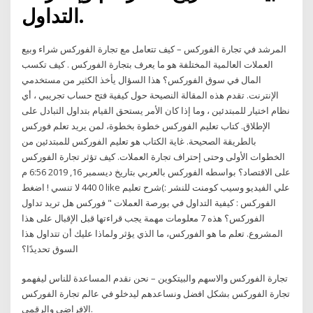
التداول.
المرشد في تجارة الفوركس – كيف تتعامل مع تجارة الفوركس شراء وبيع
العملات العالمية المختلفة هو ما يعرف بتجارة الفوركس . كيف تكسب
المال في سوق الفوركس؟ هذا السؤال يأخذ الكثير من مستخدمي
الإنترنت. تقدم هذه المقالة النصيحة حول كيفية فتح حساب تجريبي ، أي
نظام اختيار للمبتدئين ، وما إذا كان الأمر يستحق القيام بتداول التبادل على
الإطلاق. كتاب تعليم الفوركس خطوة بخطوة، لمن يريد تعلم فوركس
بالطريقة الصحيحة. غاية الكتاب هو تعليم الفوركس للمبتدئين من
الخطوات الأولى وحتى إحتراف تجارة العملات. كيف تؤثر تجارة الفوركس
على الاقتصاد؟ بواسطه الفوركس بالعربي بتاريخ ديسمبر 16, 2019 6:56 م
0 440 لا تنسي ! اضغط like علي الفيديو وسيب كومنت للنشر :)شرح تعليم
الفوركس : كيفية التداول في بورصة العملات " فوركس هل تريد تداول
الفوركس؟ هذه 7 معلومات مهمة يجب قراءتها قبل الإقبال على هذا
المشروع. تعلم ما هو الفوركس، ما الذي يؤثر ولماذا عليك أن تتداول هذا
السوق تحديدًا؟
تجارة الفوركس والاسهم والبيتكوين – نحن نقدم المساعدة للناس ليفهمو
تجارة الفوركس بشكل افضل ونساعدهم ليدخلو في عالم تجارة الفوركس
الافراضي والرقمي.