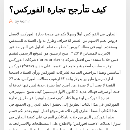
كيف تتأرجح تجارة الفوركس؟
by
Admin
التداول في الفوركس. أهلاً وسهلاً بكم في مدونة تجارة الفوركس لأفضل
دروس تعلم الاسهم من الصفر للاحتراف وطرق تداول العملات للمبتدئين
وسنقدم اليوم في مقالنا كورس ” خطوات تعلم التداول في البورصة عبر
الانترنت للمبتدئين 2019 “. اصبح ارينسن هو الموقع الرسمي لتقييم
شركات الفوركس (forex brokers), فمن خلالنا ستحدد من افضل شركة
فوركس (forex) توفر حسابات أسلامية ونعتمد في تقييمنا على بندين
أساسيين وهما التراخيص الضامنة لشركات الفوركس ورأي العملاء, اصبحنا
27 آذار (مارس) مليونير بدولار واحد ؟!! ارشيف مقالات الفوركس. هذه
القصة لا تعني أن لا نصدق من أصبح غنياً بطرق جدية ليس فيها خدعة أو
خبث أو سرقة، فهناك عديد. 2 كانون الأول (ديسمبر) كيف تصبح مليونير في
تجارة الفوركس او غيرها كتاب كيف تصبح مليونيرا عن طريق تجارة
الفوركس في هذا الكتاب الطريق إلى تحقيق الحلم الذي راود الجميع، في
هذا الكتاب أبسط الطرق إلى ذلك، شر موقع اخبار اليوم يقدم لكم قسم
تعلم الفوركس الذي من خلاله بامكانكم التعرف على كيفية التداول في
سوق العملات الاجنبية (فوركس) والاطلاع على المصطلحات والاستراتجيات
المختلفة في تجارة العملات. تجارة العملات وطرق الربح من تجارة