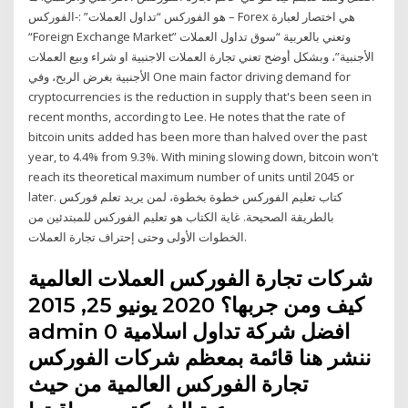
هو الفوركس “تداول العملات” :-الفوركس – Forex هي اختصار لعبارة
“Foreign Exchange Market” وتعني بالعربية “سوق تداول العملات
الأجنبية”، وبشكل أوضح تعني تجارة العملات الاجنبية او شراء وبيع العملات
الأجنبية بغرض الربح، وفي One main factor driving demand for
cryptocurrencies is the reduction in supply that's been seen in
recent months, according to Lee. He notes that the rate of
bitcoin units added has been more than halved over the past
year, to 4.4% from 9.3%. With mining slowing down, bitcoin won't
reach its theoretical maximum number of units until 2045 or
later. كتاب تعليم الفوركس خطوة بخطوة، لمن يريد تعلم فوركس
بالطريقة الصحيحة. غاية الكتاب هو تعليم الفوركس للمبتدئين من
الخطوات الأولى وحتى إحتراف تجارة العملات.
شركات تجارة الفوركس العملات العالمية
كيف ومن جربها؟ 2020 يونيو 25, 2015
admin افضل شركة تداول اسلامية 0
ننشر هنا قائمة بمعظم شركات الفوركس
تجارة الفوركس العالمية من حيث