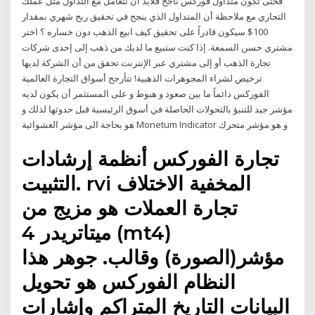
فحتى تكون متداول فوركس ناجح فلابد ان تتعامل مع التداول مثل عملك
التجاري مع ملاحظة أن المتداول الذي ينجح في تحقيق ربح شهري بمقدار
100$ سيكون قادراً على تحقيق كيف ابيع الذهب دون خساره ؟ اختر
مشتري حسن السمعة. إذا كنت ستبيع ما لديك من ذهب إلى إحدى شركات
تجارة الذهب أو إلى مشتري عبر الإنترنت تحقق من أن الشركة لديها
ترخيص لشراء المجوهرات الذهبية! تتأرجح أسواق التجارة العالمية
الفوركس دائماً ما بين صعود و هبوط و على المستثمر أن يكون لديه
مؤشر جيد للتنبؤ بالتحولات الحاصلة في أسوق الرئيسية قبل حدوثها لذلك و
هو بحاجة الى مؤشر العشوائية Monetum Indicator و هو مؤشر متحرك
تجارة الفوركس أنظمة إرشادات
التثبيت. rvi المخفية الاختلاف
تجارة العملات هو مزيج من
ميتاتريدر 4 (mt4)
مؤشر(الصورة) وقالب. جوهر هذا
النظام الفوركس هو تحويل
البيانات التاريخ المتراكم وإشارات