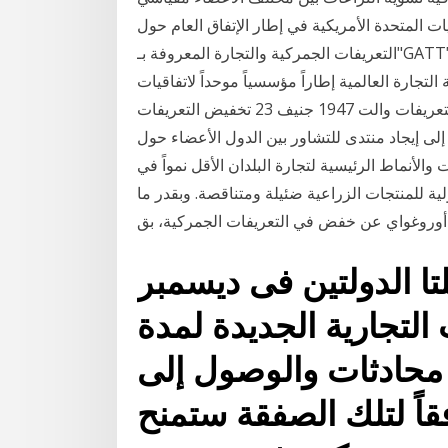
يات المتحدة الأمريكية في إطار الإتفاق العام حول
التعريفات الجمركية والتجارة المعروفة بـ"GATT". توفير منتدى للمفاوضات؛; تسهيل تنفيذ وتشغيل الاتفاقيات
تجارة العالمية إطاراً مؤسسياً موحداً لاتفاقيات
الهوَّة الملموسة في النظام القانوني للاتفاقية العامة بشأن التعريفات والت 1947 جنيف 23 تخفيض التعريفات
ية إلى إيجاد منتدى للتشاور بين الدول الأعضاء حول
لأنماط الرئيسية لتجارة البلدان الأقل نمواً في
لية للمنتجات الزراعية ضئيلة ومتناقصة. وبقدر ما
أوروغواي عن خفض في التعريفات الجمركية، بق
تا الدولتين فى ديسمبر
ت التجارية الجديدة لمدة
ء محادثات والوصول إلى
قاً لتلك الصفقة ستمنح