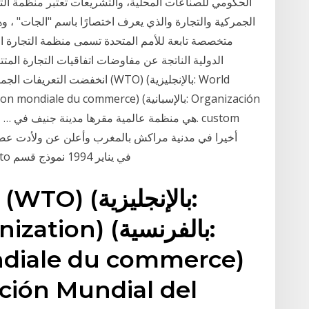
الحكومي للصناعات المحلية، والتشريعات تعتبر منظمة التج
الجمركية والتجارة والذي يعرف اختصارًا باسم "الجات" ، و
متخصصة تابعة للأمم المتحدة تسمى منظمة التجارة ال
الدولية الناتجة عن مفاوضات اتفاقيات التجارة المتتال
انخفضت التعريفات الجمركية على ال
خلال تحول الاتفاق الي منظمة التجارة العالمية wto في يناير 1994 نموذج قسم
 Organization
ondiale du commerce