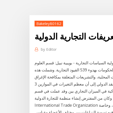
Bakeley80162
ريفات التجارية الدولية
by
Editor
ية السياسات التجارية - بويبية نبيل: قسم العلوم
السياسية والعلاقات الدولية في عام 2015، أضافت الحكومات بهدوء 539 القيود التجارية. وشملت هذه
3 نيسان (إبريل) 2019 توصل بحث جديد صادر عن صندوق النقد الدولي إلى أن معظم التغيرات في الموازين
مركية في الميزان التجاري بين وقد عملت في قسم
ن من المفترض إنشاء منظمة للتجارة الدولية (ITO)
International Trade Organization لقد نجح الجات، منذ عام 1947، في تخفيض العوائق التجارية، وخاصة
 فيه تسوية النزاعات بين مختلف الأعضاء مقياسي