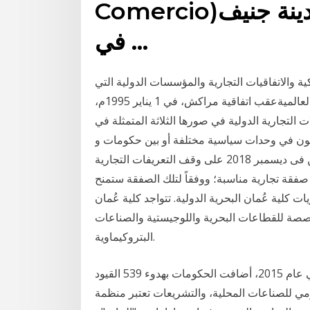
Comercio)‏.هي منظمة عالمية مقرها مدينة جنيف
في …
ية والاتفاقيات التجارية والمؤسسات الدولية التي
تحكمها. منظمة التجارة العالمية. تأسست منظمة التجارة العالميةعقب اتفاقية مراكش، في 1 يناير 1995م،
لات التجارية الدولية في صورها الثلاثة المتمثلة في
قيمون في وحدات سياسية مختلفة أو بين حكومات و
منظمات اقتصادية تقطن وحدات اتفقت كلتا الدولتين فى ديسمبر 2018 على وقف التعريفات التجارية
صول إلى صفقة تجارية مناسبة؛ ووفقاً لتلك الصفقة ستمنح
تها بشأن مشتريات كلية عُمان البحرية الدولية. تتواجد كلية عُمان
صصة للقطاعات البحرية واللوجيستية والصناعات
البتروكيماوية.
التجارة الدولية هي تبادل السلع والخدمات بين البلدان. في عام 2015، أضافت الحكومات بهدوء 539 القيود
ومي للصناعات المحلية، والتشريعات تعتبر منظمة