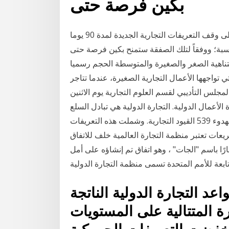
بكين فرصة حتى
قسم الدكتوراه اتفقت كلتا الدولتين فى ديسمبر 2018 على وقف التعريفات التجارية الجديدة لمدة 90 يوما
سبة؛ ووفقاً لتلك الصفقة ستمنح بكين فرصة حتى
ناهية الصغر والصغيرة والمتوسطة الحجم رسميا
اجهها الأعمال التجارية الصغيرة، عندما تتاجر
مجلس التأديبي لقسم العلوم التجارية يوم الاثنين
ن إدارة الأعمال الدولية. التجارة الدولية هي تبادل السلع
والخدمات بين البلدان. في عام 2015، أضافت الحكومات بهدوء 539 القيود التجارية. وشملت هذه التعريفات
يعات تعتبر منظمة التجارة العالمية خلف للاتفاق
ًا باسم "الجات" ، وهو اتفاق تم إنشاؤه على أمل
عة للأمم المتحدة تسمى منظمة التجارة الدولية
عد التجارة الدولية الناتجة
 المتتالية على المستويات