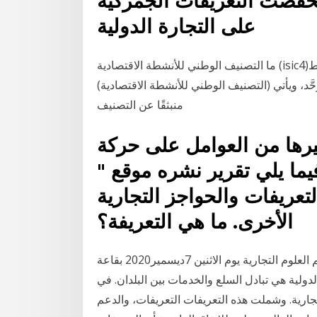
، انخفضت التعريفات الجمركية
على التجارة الدولية
ما التصنيف الوطني للأنشطة الاقتصادية (isic4)؟ هو دليل يوحِّد وصف الأنشطة الاقتصادية لكل قطاع ونشاط
، ويأتي (التصنيف الوطني للأنشطة الاقتصادية)
منبثقًا عن التصنيف
يرها من العوامل على حركة
يما يلي تقرير نشره موقع "
تعريفات والحواجز التجارية
الأخرى. ما هي التعريفة؟
قسم العلوم التجارية . سينعقد المجلس التأديبي لقسم العلوم التجارية يوم الاثنين 7ديسمير2020 بقاعة
 الدولية هي تبادل السلع والخدمات بين البلدان. في
 الحكومات بهدوء 539 القيود التجارية. وشملت هذه التعريفات التعريفات، والدعم