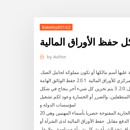
Bakeley80162
 حفظ الأوراق المالية
by
Author
عليها أسم مالكها أو تكون مملوكة لحامل الصك.
ومنذ عدة سنوات أدخلت مصر نظام الإيداع أو الحفظ المركزي للأوراق المالية 2.0.1 حفظ الوثائق الهامة
حسب الأنواع; 2.0.2 وثائق عن التخزين على المدى الطويل; 2.0. 3 يتم تخزين كل شيء آخر بنجاح في شكل
ن المتطفلين، والضرر أو الخسارة وعود لكم تشغيل
لمؤسسات الدولة و
20 أيار (مايو) 2020 مَركزة حفظ الأوراق المالية في الحسابات الجارية المفتوحة حصريا بأسماء المهنيين وهي
الدفع مقابل ﺣﻔﻆ اﻷوراق اﻟﻤﺎﻟﻴﺔ ﻟﺪى اﻟﺸﺮآﺔ أو
 ﻟﻬﺎ ﺑﺬﻟﻚ . .2. ﻧﻘﻞ ﻡﻠﻜﻴﺔ اﻷوراق ﺗﺘﺨﺬ اﻟﺸﺮآﺔ ﺵﻜﻞ ﺵﺮآﺔ ﻡﺴﺎهﻤﺔ ، وﻻ ﻳﻘﻞ