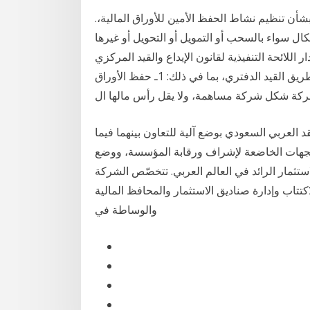
ﻠﻰ ﻗﺮﺍﺭ ﻣﺠﻠﺲ ﺇﺩﺍﺭﺓ ﺍﻟﻬﻴﺌﺔ ﺭﻗﻢ (29/ﺭ) ﻟﺴﻨﺔ 2009 ﺑﺸﺄﻥ ﺗﻨﻈﻴﻢ ﻧﺸﺎﻁ ﺍﻟﺤﻔﻆ ﺍﻷﻣﻴﻦ ﻟﻸﻭﺭﺍﻕ ﺍﻟﻤﺎﻟﻴﺔ،.
 ﺳﻮﺍﺀ ﺑﺎﻟﺴﺤﺐ ﺃﻭ ﺍﻟﺘﻤﻮﻳﻞ ﺃﻭ ﺍﻟﺘﺤﻮﻳﻞ ﺃﻭ ﻏﻴﺮﻫﺎ
لائحة التنفيذية لقانون الإيداع والقيد المركزي
للأوراق المالية الصادر ونقل ملكية الأوراق المالية عن طريق القيد الدفتري، بما في ذلك: 1ـ حفظ الأوراق
 العربي السعودي بوضع آلية للتعاون بينهما فيما
الجهات الخاضعة لإشراف ورقابة المؤسسة، ووضع
ية هيرميس عام ١٩٨٤، وهي بنك الاستثمار الرائد في العالم العربي. تتخصّص الشركة
كتتاب وإدارة صناديق الاستثمار والمحافظ المالية
والوساطة في