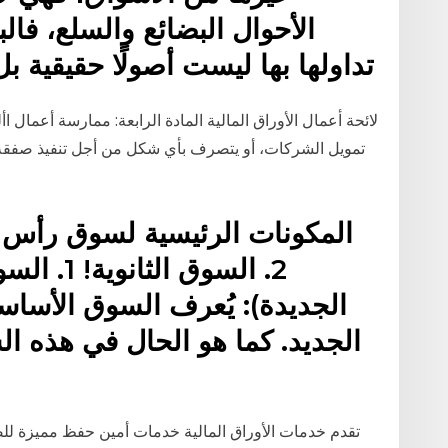
الأحوال البضائع والسلع، فال
تداولها بها ليست أصولًا حقيقية بل أ
ﻻﺋﺤﺔ ﺃﻋﻤﺎﻝ ﺍﻷﻭﺭﺍﻕ ﺍﻟﻤﺎﻟﻴﺔ المادة الرابعة: ممارسة أعمال ا
تمويل الشركات، أو يتصرف بأي شكل من أجل تنفيذ صفقة على
2. السوق 
الجديدة): يُعرف السوق الأساس
الجديد. كما هو الحال في هذه الس
تقدم خدمات الأوراق المالية خدمات أمين حفظ مميزة للص