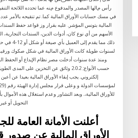
رأس ﻡﺎﻟﻬﺎ اﻟﻤﺼﺪر واﻟﻤﺪﻓﻮع ﻡﻨﻪ ﻋﻤﺎ ﺗﺤﺪدﻩ اﻟﻼﺋﺤﺔ اﻟﺘﻨ
الأسهم من أي نوع كان، أدوات الدين، السندات التجارية، 
ذلك مما يقدم
لسنوات طويلة كانت الأوراق المالية في شكل صكوك ورقية 
إلكتروني. يجب إبقاء الأوراق المالية بعيدا عن أعي
ﻟﻸﻭﺭﺍﻕ ﺍﻟﻤﺎﻟﻴﺔ،. ﻭﺑﻌﺪ ﺍﻟﺘﺸﺎﻭﺭ ﻭﻋﺪﻡ ﺍﺳﺘﻐﻼﻝ ﻫﺬﻩ ﺍﻷﻣﻮﺍﻝ 
ﺍﻟﺘﺤﻮﻳﻞ ﺃﻭ ﻏﻴ
أعلنت الأمانة العامة ل
الأوراق المالية عن صدور ق