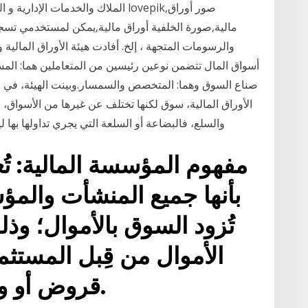
الملاك والخدمات الإدارية و المحاسبي
مالية,صورة الخلفية أوراق مالية,يمكن لمستخدمي تسجي
أسواق المال تتضمن نوعين رئيسين من المتعاملين هما: الم
صناع السوق وهما: المتخصص والسمسار.وبينت الهيئة، في 
الأوراق المالية، سوق لكنها تختلف عن غيرها من الأسواق، 
والسلع، فالبضاعة أو السلعة التي يجري تداولها بها ليس
مفهوم المؤسسة المالية: تُ
بأنها جميع المنشأت والم
تُزود السوق بالأموال؛ وذ
الأموال من قِبل المستث
قروض أو ودائع أو حتى استثمارات.