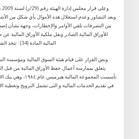
ﻭﻋ
ﻭﺑﻌﺪ ﺍﻟﺘﺸﺎﻭﺭ ﻭﻋﺪﻡ ﺍﺳﺘﻐﻼﻝ ﻫﺬﻩ ﺍﻷﻣﻮﺍﻝ ﺑﺄﻱ ﺷﻜﻞ ﻣﻦ ﺍﻷﺷﻜﺎﻝ
ﻣﻦ ﺍﻟﺘﺼﺮﻓﺎﺕ ﺗﻠﻘﻲ ﺍﻷﻭﺍﻣﺮ ﻭﺍﻹﺧﻄﺎﺭﺍﺕ، ﻭﺟﻬﺔ بشأن إصدار ال
المالية المادة (34) : تتخذ الشركة شكل شركة مساهمة، ولا يقل رأس مالها ال
ونص القرار على قيام هيئة السوق المالية ومؤسسة النقد
يتعلق بممارسة أعمال حفظ الأوراق المالية من قبل 
تأسست المجموعة المال
في تقديم الخدمات المالية و التى تشمل الترويج وتغطية الا