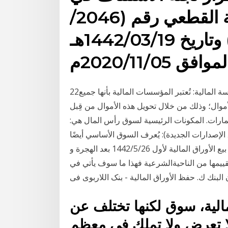
منازعات الأوراق المالية القطعي رقم (2046/
ل.س/2020 لعام 1442هـ) وتاريخ 1442/03/19هـ
موافق 2020/11/05م
22‏‏/4‏‏/1433 بعد الهجرة 9‏‏/4‏‏/1433 بعد الهجرة مفهوم المؤسسة المالية: تُعتبر المؤسسات المالية بأنها جميع
وال؛ وذلك من خلال تحويل هذه الأموال من قِبل
مارات. المكونات الرئيسية لسوق رأس المال هي:
ية! 1. السوق الأولية (سوق الإصدارات الجديدة): يُعرف السوق الأساسي أيضًا
باسم سوق الإصدار الجديد. كما هو الحال في هذه السوق يتم بيع الأوراق المالية لأول 26‏‏/5‏‏/1442 بعد الهجرة و
تقييمها من الناحيةالشرعية فهذا ما سوف يأتي في
ن البنك ك. حفظ الأوراق المالية - بنک اللاربوی فی
الية، سوق لكنها تختلف عن
ا تعرض ولا تملك في معظم