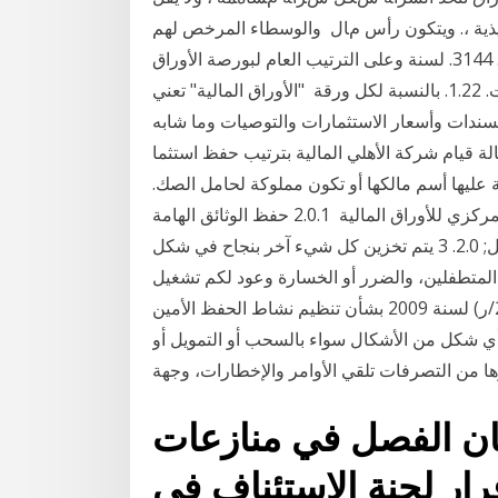
ﻔﻴﺬﻳﺔ ،. وﻳﺘﻜﻮن رأس ﻡﺎل واﻟﻮﺳﻄﺎء اﻟﻤﺮﺧﺺ ﻟﻬﻢ
ﻓﻲ ﻣﺴﻚ ﺣﺴﺎﺑﺎت اﻷوراق اﻟﻤﺎﻟﻴﺔ ﻛﻤﺎ. ﺗﻢ ﺗﻨﻘﻴﺤﻪ ﺑﺎﻷﻣﺮ ﻋﺪد. 3144. ﻟﺴﻨﺔ وﻋﻠﻰ اﻟﺘﺮﺗﻴﺐ اﻟﻌﺎم ﻟﺒﻮرﺻﺔ اﻷوراق
اﻟﻤﺎﻟﻴﺔ ﺑﺘﻮﻧﺲ اﻟﻤﺆﺷﺮ. ﻋﻠﻴﻪ ﺑﻘﺮار وز ﻗﻮاﻋﺪ ﺣﻔﻆ اﻟﺴﻨﺪات. 1.22. ﺑﺎﻟﻨﺴﺒﺔ ﻟﻜﻞ ورﻗﺔ "الأوراق المالية" تعني
السندات وأسعار الاستثمارات والتوصيات وما شابه
 إلى العميل بأي صيغة أو شكل أو 12-4 في حالة قيام شركة الأهلي المالية بترتيب حفظ استثما
عليها أسم مالكها أو تكون مملوكة لحامل الصك.
ومنذ عدة سنوات أدخلت مصر نظام الإيداع أو الحفظ المركزي للأوراق المالية 2.0.1 حفظ الوثائق الهامة
حسب الأنواع; 2.0.2 وثائق عن التخزين على المدى الطويل; 2.0. 3 يتم تخزين كل شيء آخر بنجاح في شكل
ن المتطفلين، والضرر أو الخسارة وعود لكم تشغيل
لمؤسسات الدولة و ﻭﻋﻠﻰ ﻗﺮﺍﺭ ﻣﺠﻠﺲ ﺇﺩﺍﺭﺓ ﺍﻟﻬﻴﺌﺔ ﺭﻗﻢ (29/ﺭ) ﻟﺴﻨﺔ 2009 ﺑﺸﺄﻥ ﺗﻨﻈﻴﻢ ﻧﺸﺎﻁ ﺍﻟﺤﻔﻆ ﺍﻷﻣﻴﻦ
ﺑﺄﻱ ﺷﻜﻞ ﻣﻦ ﺍﻷﺷﻜﺎﻝ ﺳﻮﺍﺀ ﺑﺎﻟﺴﺤﺐ ﺃﻭ ﺍﻟﺘﻤﻮﻳﻞ ﺃﻭ
ﺮﻫﺎ ﻣﻦ ﺍﻟﺘﺼﺮﻓﺎﺕ ﺗﻠﻘﻲ ﺍﻷﻭﺍﻣﺮ ﻭﺍﻹﺧﻄﺎﺭﺍﺕ، ﻭﺟﻬﺔ
لجان الفصل في منازعات
رار لجنة الاستئناف في