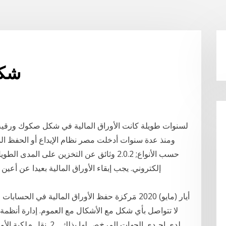
شكل
لسنوات طويلة كانت الأوراق المالية في شكل صكوك ورقية 
إلكتروني. يجب إبقاء الأوراق المالية بعيدا عن أعي
لا تتواصل بأي شكل مع الأشكال مع العموم. إدارة أنظمة 
ﻟﺪى إﺣـﺪى اﻟﺠﻬﺎت اﻟﻤﺮﺥﺺ