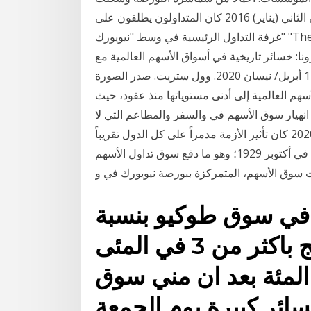
الأساس المالي لشركات الوساطة في وول ستريت. 3 كانون الثاني (يناير) 2016 كان المتداولون يطلقون على
غرفة التداول الرئيسية في وسط "نيويورك" "The Curb Exchange" قبل أن تصبح "البورصة الأمريكية" أو
ا: خسائر تاريخية في أسواق الأسهم العالمية مع
انتشار الوباء. 1 أبريل/ نيسان 2020. وول ستريت. صدر الصورة، ANGELA WEISS. التعليق على الصورة،. 14
انهيار أسواق الأسهم العالمية إلى أدنى مستوياتها منذ عقود، حيث
هيار سوق الأسهم في والسفر والمطاعم التي لا
تستطيع تعويض نفقاتها الضائعة وبذلك 12 أيار (مايو) 2020 كان تأثير الأزمة مدمراً على كل الدول تقريباً
الفقيرة منها والغنية، وانخفضت بدأ بعد انهيار أسواق المال في أكتوبر 1929؛ وهو ما دفع سوق تداول الأسهم
سوق الأسهم، المتمركزة ببورصة نيويورك في و
في سوق طوكيو بنسبة
2,5 في المئة وفي هونج كونج باكثر من 3 في المئى
ي باكثر من 4 في المئة بعد ان مني سوق
ئر كبيرة يوم الجمعة