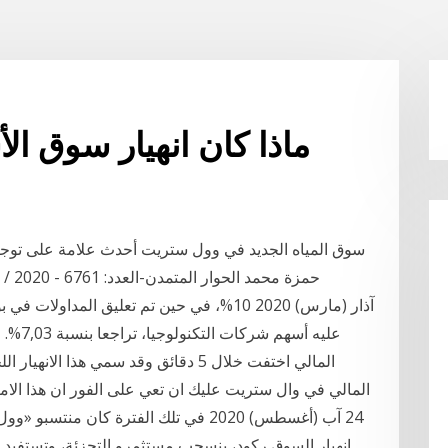
ماذا كان انهيار سوق 
سوق المياه الجديد في وول ستريت أحدث علامة على توجه
حمزة محمد الحوار المتمدن-العدد: 6761 - 2020 / 12 / 15 - 21:54 المحور: مواضيع وابحاث سياسية
المالي اختفت خلال 5 دقائق وقد سمي هذ
المالي في وال ستريت عليك ان تعي على الفور ان هذا الا
24 آب (أغسطس) 2020 في تلك الفترة كا
انهيار السوق ركود، ينسحب مستثمرو التجزئة، وتستفيد