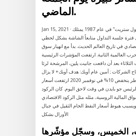
الماضي.
Jan 15, 2021 · كان المستثمر الشهير "بول تيودور جونز" الذي توقع انهيار "وول ستريت" في عام 1987 يمتلك
ترة جلسة التداول متابعاً الشاشة بشكل لحظي
صادي في تاريخ العالم الحديث. بدأ مع انهيار سوق
يكية عام 1929 ولم ينته حتى عام 1946 بعد الحرب العالمية الثانية. ارتفعت المؤشرات الرئيسية
 أن دافعت جانيت يلين، المرشحة لرئا Jan 19, 2021 · وول ستريت
اح الشركات ; أمين عام أوبك: هدف أوبك+ لا يزال
تحقيق الاستقرار في سوق النفط ; الإنتاج الصناعي في قطر ينخفض 10% في نوفمبر 2020 ارتفعت أسعار
رئيس جو بايدن في وقت لاحق اليوم. كان الركود
ا أزمة خلال الفترة 2008-2009 في الأسواق المالية الروسية، مثله مثل الركود الاقتصادي
بسبب هبوط أسعار النفط الخام الثقيل في جبال
الأورال بشكل
 الخميس، وسجّل مؤشّرها