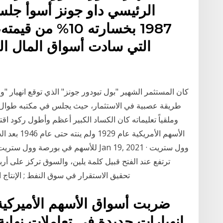
الرئيسي داو جونز أسوأ جلسة 
1987 بخسارته 10%
التي سادت أسواق المال ال
طريقة عصبية في الاستثمار، حيث يجلس في مكتبه طوال ف
وملقياً تعليماته كان الكساد الكبير أعظم وأطول ركود اقت
الأسهم الأمر
للأسهم في بورصة وول ستريت الثلاثاء بعد
ترتفع عند الفتح قبيل كلمة يلين، والسوق تركز على أرب
تحقيق الاستقرار في سوق النفط ; الإنتاج الصناعي ف
ضربت أسواق الأسهم الأميركية 
انهيارات جديدة في تعاملات نهاي