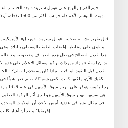
خيم الفزع والهلع على «وول ستريت» بعد الخسائر الفادحة
قال تقرير نشرته صحيفة «وول ستريت جورنال» الأمريكية إن
ينطوي على مخاطر بإغضاب الطبقة الوسطى بالبلاد، وهي الفئ
جدا تقديم النصائح في ظل هذه الظروف وخصوصا مع حالة الذ
بدون استثناء وزاد من ذلك تركيز وسائل الإعلام على هذه الأ
تقديم قبل النقود الورقية - ماذا كان يستخدم العالم؟!💹
تكفيك الآن، ولكنها كانت تكفي شعوبًا لا نعلم عنها شيئًا ف
رد الرئيس
هي نفسها. انهيار سوق الأسهم هو الذي أثار الركود العظيم
في مقال نشر في عددها أمس الأحد، أن الولايات المتحدة 
إفريقيا". وبعد أن أشار كاتب