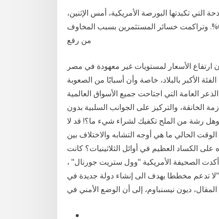
 التي تكبدتها البورصة الأمريكية، أمس الإثنين،
بهبوط المؤشر الأهم داو جونس، أكثر من 1500 نقطة، أو 6%. وتراكمت خسائر المستثمرين بسبب المخاوف
من رفع
 ارتفاع الأسعار لمستويات غير معهودة في مصر
ة الأكبر بالبلاد، خاصة وأن أسبابًا من الصعوبة
عر العامة التي اجتاحت جميع الأسواق العالمية
زمة الخانقة، والتركيز على الجوانب السلبية بدون
 وهل رشة من الملح تكفيك لشراء شيء ما؟! قد لا
ي الوقت الحالي ما هي أوجه التشابه والاختلاف بين
 هوفر على انهيار سوق الأسهم في عام 1929 ورده على الكساد العظيم في أوائل الثلاثينيات؟ كانت
. أكدت الصحيفة الأمريكية "وول ستريت جورنال" ،
"لا تدعم مخططا يهدف الى إنشاء دولة جديدة في
 المقال، ديون نيسنباوم، إلى أن الوضع الأمني في