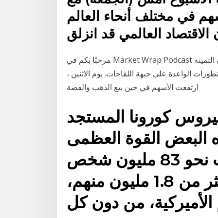
سهم في مختلف أنحاء العالم
لاقتصاد العالمي قد انزلق
مرحبًا بكم في Market Wrap Podcast لهذا الأسبوع ، اسمي مايك جليسون. بدأت أسواق المعادن الثمينة
ورات الواعدة على جبهة اللقاحات. يوم الاثنين ،
ارتفعت الأسهم في حين بيع الذهب والفضة
يروس كورونا المستجد
واعتبره البعض القوة العظمى
الوحيدة حالياً، بعد أن أصاب نحو 83 مليون شخص
حول العالم، وحصد أرواح أكثر من 1.8 مليون منهم،
لأميركية، من دون كل