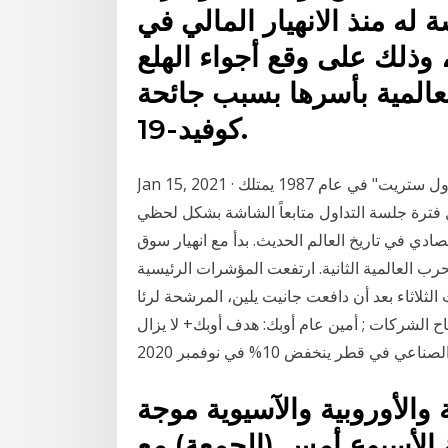
له منذ الانهيار المالي في
 من قيمته، وذلك على وقع أجواء الهلع
عالمية بأسرها بسبب جائحة
كوفيد-19.
Jan 15, 2021 · كان المستثمر الشهير "بول تيودور جونز" الذي توقع انهيار "وول ستريت" في عام 1987 يمتلك
ترة جلسة التداول متابعاً الشاشة بشكل لحظي
صادي في تاريخ العالم الحديث. بدأ مع انهيار سوق
يكية عام 1929 ولم ينته حتى عام 1946 بعد الحرب العالمية الثانية. ارتفعت المؤشرات الرئيسية
 أن دافعت جانيت يلين، المرشحة لرئا Jan 19, 2021 · وول ستريت
اح الشركات ; أمين عام أوبك: هدف أوبك+ لا يزال
ي قطر ينخفض 10% في نوفمبر 2020
والأوروبية والآسيوية موجة
ة الأسبوع أمس (الجمعة) مع