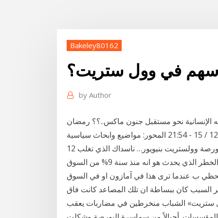
Bakeley80162
الأسهم في وول ستريت؟
by
Author
 الإنسانية نحو مستقبل جنون ماكس..؟؟ رمضان
12 آذار (مارس) 2020 10%، في حين تم تعليق المداولات في بورصة وولستريت بنيويور… ناسداك الذي تغلب
عليه أسهم شركات التكنولوجيا، تراجعا بنسبة 7,03%. الخطر الذي يحدث هو انه منذ سنة 9% من السوق
ا الانهيار اللحظي ب عندما ترى هذا في آمازون او في السوق
مر السبب كان ببساطة ان تلك المصاعد كانت فاق
ن منتسبو «وول ستريت» الشباب منخرطين في مضاربات يعقب
 المؤسسات. أجيالاً من سماسرة البورصة وشكلت