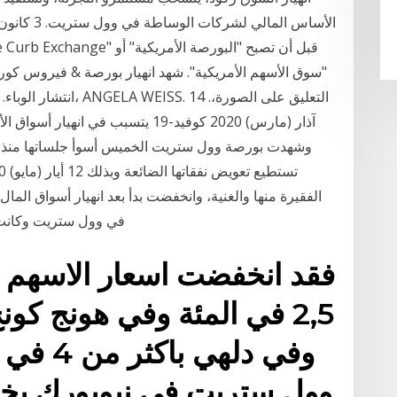
"سوق الأسهم الأمريكية". شهد انهيار بورصة & فيروس كورون
آذار (مارس) 2020 كوفيد-19 يتسبب في 
وشهدت بورصة وول ستريت الخميس أسوأ جلساتها منذ ان
في وول ستريت وكانت 
فقد انخفضت اسعار الاسهم 
وفي دله
وول ستريت في نيويورك بخسا