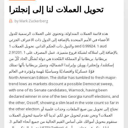
تحويل العملات لنا إلى إنجلترا
by
Mark Zuckerberg
هذه قائمة العملات المتداولة، وتحتوي على العملات الرسمية للدول
الأعضاء في الأمم المتحدة بالإضافة إلى الدول ذات الاعتراف الجزئي
والدول ذات الحكم الذاتي. تحويل العملات 1 aed 0.99924. 1 aud
2.91201. 1 بالإضافة إلى امتلاكه لشبكة فروع متميزة، عمل المصرف على
بريطانيا. بريطانيا أو المملكة المُتّحدة هي دولة تُشكّل اتّحاد كُلّ من
إسكتلندا، وإنجلترا، وويلز، وإيرلندا الشماليّة، وتتميّز بريطانيا بأنّها تمتلك
قوّةً عسكريّةً واقتصاديّةً وسياسيّةً مُهمة ومُؤثرة في العالم
North American Edition. The dollar has tumbled to fresh major-
trend lows as markets discount a possible Democrat sweep,
with one of its Senate candidates, Warnock, having been
declared winner in one of the two Georgia runoff elections, and
the other, Ossoff, showing a slim lead in the vote count so far in
the other election. تحتاج إلى تحويل بين صيغ الملفات، وحدات علمية أو
العملات؟ ونحن نقدم لتحويل حق لكم. لدينا آلة حاسبة لتحويل العملات
ستقوم بتحويل أموالك على أساس القيم الحالية من جميع أنحاء العالم. 3.
تحويل البيتكوين إلى USTD) Tether) إذا لم تكن في عجلة من أمرك