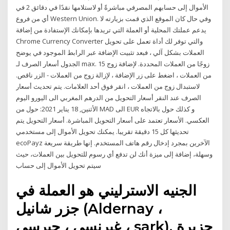
الأموال إلى حسابهم المصرفي مباشرةً أو لاستلامها نقدًا في دقائق 2 في
أي من فروع Western Union. وفي حال كان الموقع الذي قمت بزيارته لا
يدعم عملتك المحلية أو العملة التي تريدها بإمكانك الإستفادة من إضافة
Chrome Currency Converter والتي توفر لك أداة تعمل على تحويل
العملات بشكل آلي ، فبعد تثبيت الإضافة عبر الرابط الموجود في يوضح
الجدول أسعار الصرف لـ max. 15 زوجًا من العملات المحددة. لإضافة زوج
من العملات ، اضغط على زر الإضافة ، لإزالة زوج من العملات - الزر ناقص.
لاستبدال زوج من العملات ، انقر فوق أحد العلامات. يتم تحديث أسعار
الصرف عند النقر أسعار التحويل من الدرهم المغربي الى اليورو اليوم
الأثنين, 18 يناير 2021: حول من MAD الى EUR و كذلك حول بالاتجاه
العكسي. الأسعار تعتمد على أسعار التحويل المباشرة. أسعار التحويل يتم
تحديثها كل 15 دقيقة تقريبا. يمكنك تحويل الأموال إلى مستخدمي
ecoPayz الآخرين بمجرد إدخال رقم هاتف المستخدم. إنها طريقة سريعة
وسهلة، إضافة إلى ميزة أنك لن تدفع أي رسوم للتحويل بين العملات، حيث
سيتم تحويل الأموال إلى حساب
الجنيه الاسترليني هو العملة في
جزر شانيل (Aldernay ،
غيرنسي ، جيرسي ، sark), جزيرة