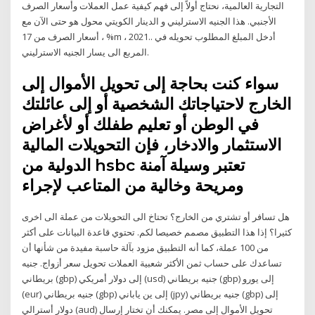
التجارية العالمية، نحتاج أولاً إلى فهم كيفية عمل العملات وأسعار الصرف
الأجنبي. هذا الجنيه الاسترليني و الدينار الكويتي محول هو حتى الآن مع
أسعار الصرف من 17 ، %m ، 2021.. أدخل المبلغ المطلوب تحويله في
المربع الى يسار الجنيه الاسترليني.
سواء كنت بحاجة إلى تحويل الأموال إلى
الخارج لاحتياجاتك الشخصية أو إلى عائلتك
في الوطن أو تعليم طفلك أو لأغراض
الاستثمار والادخار، فإن التحويلات المالية
الدولية من hsbc تعتبر وسيلة آمنة
ومريحة وخالية من المتاعب لإجراء
هل تسافر أو تشتري من الخارج؟ تحتاخ الى التحويلات من عملة الى اخرى
كثيرا؟ إذا هذا التطبيق مصمم خصيصا لكم. تحتوي قاعدة البيانات على أكثر
من 100 عملة، كما أنه التطبيق مزود بآلة حاسبة مفيدة من شأنها أن
تساعدك على حساب ثمن الأكثر شعبية العملات تحويل سعر أزواج. جنيه
بريطاني (gbp) إلى دولار أمريكي (usd) جنيه بريطاني (gbp) إلى يورو
(eur) جنيه بريطاني (gbp) إلى ين ياباني (jpy) جنيه بريطاني (gbp) إلى
دولار أسترالي (aud) تحويل الأموال إلى مصر. يمكنك أن تختار إرسال