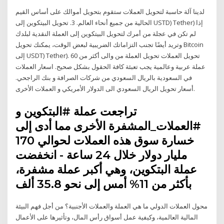
لدينا آلة حاسبة لتحويل العملات ستقوم بتحويل أموالك على أساس القيم
الحالية من جميع أنحاء العالم. 3. تحويل البيتكوين إلى USTD) Tether) إذا
لم تكن في عجلة من أمرك لتحويل البيتكوين إلى العملة النقدية لبلدك
وتريد أيضًا تجنب التزاماتك الضريبية لبعض الوقت، يمكنك تحويل Bitcoin
إلى USDT) Tether). تحويل العملات تحويل العملة من والى أكثر من 60
عملة عربية وعالمية يجب تعبئة كافة الحقول بشكل صحيح. اسعار العملات
في السعودية بالريال السعودي من شركات الصرافة و بنك الراجحي.
أسعار تحويل الريال السعودي الى الدولار الأمريكي و العملات الأخرى.
تراجعت عملة #البتكوين و
#العملات_المشفرة الأخرى مما أدى إلى
خسارة سوق هذه العملات لحوالي 170
مليار دولار خلال 24 ساعة - انخفضت
عملة البتكوين، وهي أكبر عملة مشفرة،
بأكثر من 11% أمس إلى نحو 35.8 ألف
محول العملات الدولي ما هي العملة والعملات الأجنبية؟ من أجل فهم البيئة
المالية العالمية، وكيفية عمل أسواق رأس المال، وتأثيرها على الأعمال