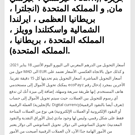
مان, و المملكه المتحدة (انجلترا ،
بريطانيا العظمى ، ايرلندا
الشمالية واسكتلندا وويلز ،
المملكه المتحدة ، بريطانيا ،
المملكه المتحدة).
أسعار التحويل من الدرهم المغربي الى اليورو اليوم الأثنين, 18 يناير 2021:
حول من MAD الى EUR و كذلك حول بالاتجاه العكسي. الأسعار تعتمد على
أسعار التحويل المباشرة. أسعار التحويل يتم تحديثها كل 15 دقيقة تقريبا.
يمكنك تحويل الأموال إلى مستخدمي ecoPayz الآخرين بمجرد إدخال رقم
هاتف المستخدم. إنها طريقة سريعة وسهلة، إضافة إلى ميزة أنك لن تدفع
أي رسوم للتحويل بين العملات، حيث سيتم تحويل الأموال إلى حساب
العملة الرقمية (بالإنجليزية: Digital currency)‏ (تعرف أيضا بالنقود الرقمية
أو النقود الإلكترونية أو العملات الإلكترونية) هي نوع من العملات المتاحة
فقط على شكل رقمي، وليس لها وجود مادي (مثل الأوراق النقدية والنقود
المعدنية). تحويل الساتوشي الى دولار. تحويل الساتوشي الى دولار يعتبر
من الأمور الهامة جدًا الآن، لأن العملات الرقمية أصبحت من الأمور