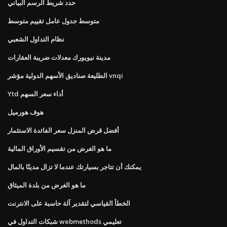
حدد شريط الرسم البياني
متوسط ​​جدول عامل تقييم متوسط
نظام التداول الشعبي
مدينة نيويورك معدلات ضريبة العقارات
الطليعة صناديق الأسهم الدولية مؤشر vnqi
Ytd أداء سعر السهم
هوف هورميل
أفضل قرض المنزل سعر الفائدة الاستثمار
ما هو الغرض من تقسيم الأوراق المالية
يمكنك أن تتاجر بسيارتك عندما لا تزال مدينًا بالمال
ما هو الغرض من بلدة الميثاق
الخطأ القياسي لتقدير آلة حاسبة على الانترنت
شبكات التداول في webmethods تعليمي