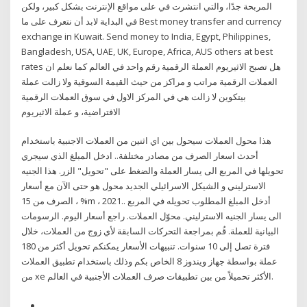
المربحة جدًا، والتي انتشرت في على مواقع الإنترنت بشكل كبير، ولكن
في البداية لابد أن نتعرف على ما Best money transfer and currency
exchange in Kuwait. Send money to India, Egypt, Philippines,
Bangladesh, USA, UAE, UK, Europe, Africa, AUS others at best
rates هل تصبح الاثيريوم العملة الرقمية رقم واحد في العالم كما نعلم ان
العملات الرقمية مراتب و مراكز من حيث القيمة السوقية ولا زالت عملة
بيتكوين لا زالت هي في المركز الاول في سوق العملات الرقمية
الافتراضية، و عملة الاثيريوم
هذا محول العملات سيحول بين اي اثنين من العملات الاجنبية باستخدام
أحدث اسعار الصرف من مصادر مختلفة.. ادخل المبلغ الذي سيجري
تحويلها في المربع الى يسار العملة والضغط على "تحويل" الزر. هذا الجنيه
الاسترليني و الشيكل الاسرائيلي الجديد محول هو حتى الآن مع أسعار
الصرف من 15 ، %m ، 2021.. أدخل المبلغ المطلوب تحويله في المربع
الى يسار الجنيه الاسترليني. محوّل العملات. راجع أسعار اليوم. الرسومات
البيانية للعملة. قُم بمراجعة التحركات السابقة لأي زوج من العملات، خلال
فترة تصل إلى 10 سنوات. تنبيهات الأسعار يمكنكم تحويل أكثر من 180
عملة بواسطة جهاز ويندوز 8 الخاص بكم وذلك باستخدام تطبيق العملات
من xe الأكثر تحميلاً من بين تطبيقات صرف العملات الأجنبية في العالم.