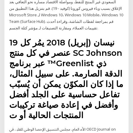
السعودي غير المنتج للنفط، ومواصلة الاقتصاد مساره نحو التعافي بعد
الإغلاق بسبب وباء فيروس كورونا (كوفيد - 19). قم بتنزيل هذا التطبيق من
Microsoft Store لـ Windows 10، Windows 10 Mobile، Windows 10
Team (Surface Hub). قم بمراجعة لقطات الشاشة، وقراءة أحدث
تقييمات العملاء، ومقارنة التصنيفات لـ مؤشر كتلة الجسم.
19 نيسان (إبريل) 2018 يمُر كل
عنصر في كل منتج SC Johnson
عبر برنامج ™Greenlist ذي
الدقة الصارمة. على سبيل المثال،
ما إذا كان المكوّن يمكن أن يُسبّب
تفاعل حساسية على الجلد أفضل
وأفضل في إعادة صياغة تركيبات
المنتجات الحالية أو ت
اﻷﻣ اﻟﻌﺎم، ﻣﺠﻠﺲ اﻟﺘﻨﺴﻴﻖ اﻹﺣﺼﺎ اﻟﻮﻃﻨﻲ ﻟﻠﻔﻠﺒ ، ﰲ OECD Journal on