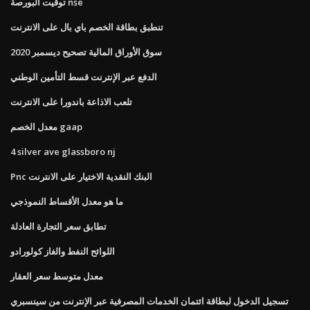
توقيت البورصة nse
تنطبق بطاقة الخصم باي بال على الانترنت
سوق الأوراق المالية تصحيح ديسمبر 2020
الدفع عبر الإنترنت قسط التأمين الوطني
تلعب الاذاعة باندورا على الانترنت
معدل الخصم gaap
4 silver ave glassboro nj
Pnc البنك النقدية الاختيار على الانترنت
ما هو معدل الأقساط النموذجي
تطابق سعر التجارة العادلة
اللوائح النفط والغاز كولورادو
معدل متوسط ​​سعر العقار
تسجيل الدخول لبطاقة ائتمان الخدمات المصرفية عبر الإنترنت من سينسبري