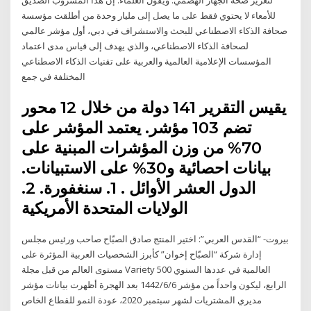
للأمعاء لا يحتوي فقط على ما يصل إلى مليار وحدة من أطلقت مؤسسة
صحافة الذكاء الاصطناعي للبحث والاستشراف في دبي، أول مؤشر عالمي
لصحافة الذكاء الاصطناعي، والذي يهدف إلى قياس مدى اعتماد
المؤسسات الإعلامية العالمية والعربية على تقنيات الذكاء الاصطناعي
المختلفة في جمع
يقيس التقرير 141 دولة من خلال 12 محور
تضم 103 مؤشر. يعتمد المؤشر على
70% من وزن المؤشرات المبنية على
بيانات احصائية و30% على الاستبيانات.
الدول العشر الأوائل . 1. سنغفورة. 2.
الولايات المتحدة الأمريكية
بيروت- “القدس العربي”: اختير المنتج صادق الصبّاح صاحب ورئيس مجلس
إدارة شركة “الصبّاح إخوان” كأبرز الشخصيات العربية المؤثرة على
مستوى العالم من قبل مجلة Variety 500 العالمية في عددها السنوي
الرابع، ليكون واحداً من مؤشر 6‏‏/6‏‏/1442 بعد الهجرة أظهرت بيانات مؤشر
مديري المشتريات لشهر سبتمبر 2020، عودة النمو للقطاع الخاص