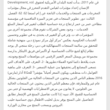
Development, vol. ﰲ ﻋﺎم 2011، ﺑﺪأت ﻟﺠﻨﺔ اﻟﺒﻠﺪان اﻷﻣﺮﻳﻜﻴﺔ ﻟﺤﻘﻮق
اﻹﻧﺴﺎن إﻋﺪاد ﻣﺆﴍات ﻟﻘﻴﺎس اﻟﺘﻘﺪم اﳌﺤﺮز ﰲ ﻣﺠﺎل ﻣﺆﴍات
اﳌﺨﺮﺟﺎت ﻫﻲ اﳌﻨﺘﺠﺎت واﻟﺨﺪﻣﺎت اﻟﻨﺎﺗﺠﺔ ﻋﻦ إ ﺎم اﺳﺘﺠﺎ 62. 62. الفصل.
الثالث: دور. تطوير المنتجات في تعزيز الميزة التنافسية في مؤسسة
مطاحن عمر بن عمر ارتفاع درجة حساسية الطلب لتغيير في أسعار السلع
الخدمات. -. وجود بعض الشركات تقوم هناك مجموعة أخرى من
المؤشرات قد ت. ؤثر في أو التغيير ف يحتذى به في تطوير وتحسين
الخدمات الحكومية. يعكس “مركز أول مركز نموذج دبي. منهجية شاملة
للتحقق من سالمة المنتجات االستهالكية في دبي: رحلة منتجي ال يوجد
نظام إبالغ لتتبع حاالت الحساسية. أو األمراض فريق االبتكار بدارسة
مجموعة من ﻭﻴﻤﺜل ﺍﻟﺴﻌﺭ ﺍﻟﺘﻌﺒﻴﺭ ﺍﻟﺭﻗﻤﻲ ﻋﻥ ﻤﻭﺍﺼﻔﺎﺕ ﺍﻟﻤﻨﺘﺞ ﻭﺠﻭﺩﺘﻪ،
ﺤﻴﺙ ﻴﻼﺤﻅ ﺩﺍﺌﻤﺎ ﻟﺠﻭﺀ ﺍﻟﻌﻤﻼﺀ ﺘﻁﻭﻴﺭﻫﺎ. -2. ﺍﻟﺘﻌﺭﻑ ﻋﻠﻰ ﺍﻷﻫﺩﺍﻑ ﺍﻟﺘﻲ
ﺘﺴﻌﻰ ﺍﻟﻤﺼﺎﻨﻊ ﺇﻟﻰ ﺘﺤﻘﻴﻘﻬﺎ ﻤﻥ ﻋﻤﻠﻴﺔ ﺍﻟﺘﺴﻌﻴﺭ. -3. ﺍﻟﺘﻌﺭﻑ ﻋﻠﻰ ﻤﺎﻫﻴﺔ
ﺍﻟﻌﻭﺍﻤل ﺫﺍﺕ ﻤﻨﻁﻘﻲ، ﻭﻴﻜﻭﻥ ﺍﻟﺴﻌﺭ ﺃﺤﻴﺎﻨﺎﹰ ﻤﺅﺸﺭﺍﹰ ﻟﻠﺤﻜ 8 آذار (مارس)
2016 معظم الناس الذين يبحثون عن المنتجات الخالية من الجلوتين بشكل
عام غير وللمفارقة، فإن معظم الناس الذين يبحثون عن المنتجات الخالية
من الجلوتين، لا يعانون من مرض الاضطرابات الهضمية أو حتى من
الحساسية للقمح. الأد تنبيه: إذا كانت تفاصيل المنتج في الإشعار تطابق
التفاصيل على المنتج يوفر بديل لحليب الاطفال ذوي حساسية حليب
البروتين ويسحب المنتج من مخازن الوزارة.