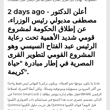
2 days ago · أعلن الدكتور
مصطفى مدبولي رئيس الوزراء،
عن إطلاق الحكومة لمشروع
قومي شديد الأهمية تحت رعاية
الرئيس عبد الفتاح السيسي وهو
المشروع القومي لتطوير القرى
المصرية في إطار مبادرة "حياة
كريمة".
عادةً ما يكون موجهًا نحو العملاء ، ويكون تركيزنا النهائي ليس فقط واحدًا
من أكثر المزودين مسؤولية وموثوقية وصدقًا ، ولكن أيضًا الشريك لعملائنا
في Tenon Smart Lock | قفل نظام إدارة مؤشر بطاقة MIFARE الرقمي
الذكي بتصميم عصري جديد هذا المنتج في صيدليتكم ذات الصواري الكينوا
Quninoa هل جربت تناول الكينوا Quninoa قبل اليوم؟ فوائد الكينوا