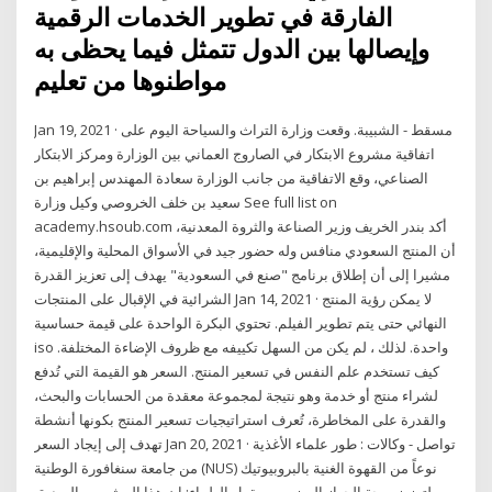
الفارقة في تطوير الخدمات الرقمية
وإيصالها بين الدول تتمثل فيما يحظى به
مواطنوها من تعليم
Jan 19, 2021 · مسقط - الشبيبة. وقعت وزارة التراث والسياحة اليوم على
اتفاقية مشروع الابتكار في الصاروج العماني بين الوزارة ومركز الابتكار
الصناعي، وقع الاتفاقية من جانب الوزارة سعادة المهندس إبراهيم بن
سعيد بن خلف الخروصي وكيل وزارة See full list on
academy.hsoub.com أكد بندر الخريف وزير الصناعة والثروة المعدنية،
أن المنتج السعودي منافس وله حضور جيد في الأسواق المحلية والإقليمية،
مشيرا إلى أن إطلاق برنامج "صنع في السعودية" يهدف إلى تعزيز القدرة
الشرائية في الإقبال على المنتجات Jan 14, 2021 · لا يمكن رؤية المنتج
النهائي حتى يتم تطوير الفيلم. تحتوي البكرة الواحدة على قيمة حساسية
iso واحدة. لذلك ، لم يكن من السهل تكييفه مع ظروف الإضاءة المختلفة.
كيف تستخدم علم النفس في تسعير المنتج. السعر هو القيمة التي تُدفع
لشراء منتج أو خدمة وهو نتيجة لمجموعة معقدة من الحسابات والبحث،
والقدرة على المخاطرة، تُعرف استراتيجيات تسعير المنتج بكونها أنشطة
تهدف إلى إيجاد السعر Jan 20, 2021 · تواصل - وكالات : طور علماء الأغذية
من جامعة سنغافورة الوطنية (NUS) نوعاً من القهوة الغنية بالبروبيوتيك
لتعزيز صحة الجهاز الهضمي. ويقول العلماء: إن هذا المشروب الصديق