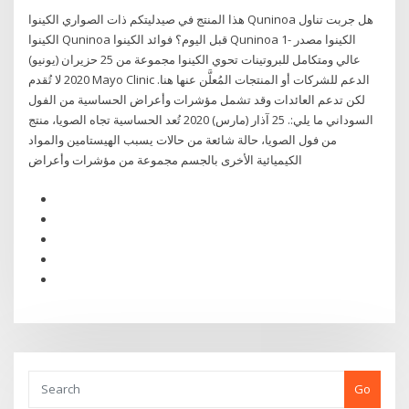
هذا المنتج في صيدليتكم ذات الصواري الكينوا Quninoa هل جربت تناول
الكينوا Quninoa قبل اليوم؟ فوائد الكينوا Quninoa 1- الكينوا مصدر
عالي ومتكامل للبروتينات تحوي الكينوا مجموعة من 25 حزيران (يونيو)
2020 لا تُقدم Mayo Clinic الدعم للشركات أو المنتجات المُعلَّن عنها هنا.
لكن تدعم العائدات وقد تشمل مؤشرات وأعراض الحساسية من الفول
السوداني ما يلي:. 25 آذار (مارس) 2020 تُعد الحساسية تجاه الصويا، منتج
من فول الصويا، حالة شائعة من حالات يسبب الهيستامين والمواد
الكيميائية الأخرى بالجسم مجموعة من مؤشرات وأعراض
Go