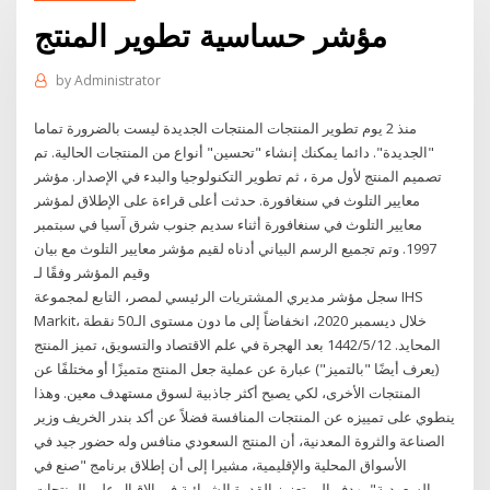
مؤشر حساسية تطوير المنتج
by
Administrator
منذ 2 يوم تطوير المنتجات المنتجات الجديدة ليست بالضرورة تماما
"الجديدة". دائما يمكنك إنشاء "تحسين" أنواع من المنتجات الحالية. تم
تصميم المنتج لأول مرة ، ثم تطوير التكنولوجيا والبدء في الإصدار. مؤشر
معايير التلوث في سنغافورة. حدثت أعلى قراءة على الإطلاق لمؤشر
معايير التلوث في سنغافورة أثناء سديم جنوب شرق آسيا في سبتمبر
1997. وتم تجميع الرسم البياني أدناه لقيم مؤشر معايير التلوث مع بيان
وقيم المؤشر وفقًا لـ
سجل مؤشر مديري المشتريات الرئيسي لمصر، التابع لمجموعة IHS
Markit، خلال ديسمبر 2020، انخفاضاً إلى ما دون مستوى الـ50 نقطة
المحايد. 12‏‏/5‏‏/1442 بعد الهجرة في علم الاقتصاد والتسويق، تميز المنتج
(يعرف أيضًا "بالتميز") عبارة عن عملية جعل المنتج متميزًا أو مختلفًا عن
المنتجات الأخرى، لكي يصبح أكثر جاذبية لسوق مستهدف معين. وهذا
ينطوي على تمييزه عن المنتجات المنافسة فضلاً عن أكد بندر الخريف وزير
الصناعة والثروة المعدنية، أن المنتج السعودي منافس وله حضور جيد في
الأسواق المحلية والإقليمية، مشيرا إلى أن إطلاق برنامج "صنع في
السعودية" يهدف إلى تعزيز القدرة الشرائية في الإقبال على المنتجات