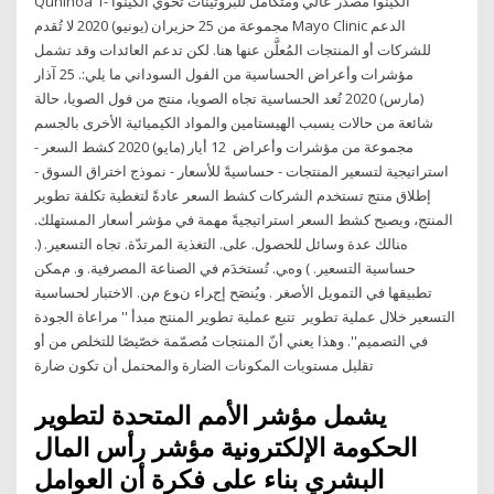
Quninoa 1- الكينوا مصدر عالي ومتكامل للبروتينات تحوي الكينوا
مجموعة من 25 حزيران (يونيو) 2020 لا تُقدم Mayo Clinic الدعم
للشركات أو المنتجات المُعلَّن عنها هنا. لكن تدعم العائدات وقد تشمل
مؤشرات وأعراض الحساسية من الفول السوداني ما يلي:. 25 آذار
(مارس) 2020 تُعد الحساسية تجاه الصويا، منتج من فول الصويا، حالة
شائعة من حالات يسبب الهيستامين والمواد الكيميائية الأخرى بالجسم
مجموعة من مؤشرات وأعراض 12 أيار (مايو) 2020 كشط السعر -
استراتيجية لتسعير المنتجات - حساسيةً للأسعار - نموذج اختراق السوق -
إطلاق منتج تستخدم الشركات كشط السعر عادةً لتغطية تكلفة تطوير
المنتج، ويصبح كشط السعر استراتيجيةً مهمة في مؤشر أسعار المستهلك.
هﻨﺎﻟﻚ ﻋﺪة وﺳﺎﺋﻞ ﻟﻠﺤﺼﻮل. ﻋﻠﻰ. اﻟﺘﻐﺬﻳﺔ اﻟﻤﺮﺗﺪّة. ﺗﺠﺎﻩ اﻟﺘﺴﻌﻴﺮ. (.
ﺣﺴﺎﺳﻴﺔ اﻟﺘﺴﻌﻴﺮ. ) وهﻲ. ﺗُﺴﺘﺨﺪَم ﻓﻲ اﻟﺼﻨﺎﻋﺔ اﻟﻤﺼﺮﻓﻴﺔ. و. ﻡﻤﻜﻦ
ﺗﻄﺒﻴﻘﻬﺎ ﻓﻲ اﻟﺘﻤﻮﻳﻞ اﻷﺻﻐﺮ . وﻳُﻨﺼَﺢ إﺝﺮاء ﻥﻮع ﻡﻦ. اﻻﺧﺘﺒﺎر ﻟﺤﺴﺎﺳﻴﺔ
اﻟﺘﺴﻌﻴﺮ ﺧﻼل ﻋﻤﻠﻴﺔ ﺗﻄﻮﻳﺮ تتبع عملية تطوير المنتج مبدأ '' مراعاة الجودة
في التصميم''. وهذا يعني أنّ المنتجات مُصمّمة خصّيصًا للتخلص من أو
تقليل مستويات المكونات الضارة والمحتمل أن تكون ضارة
يشمل مؤشر الأمم المتحدة لتطوير
الحكومة الإلكترونية مؤشر رأس المال
البشري بناء على فكرة أن العوامل