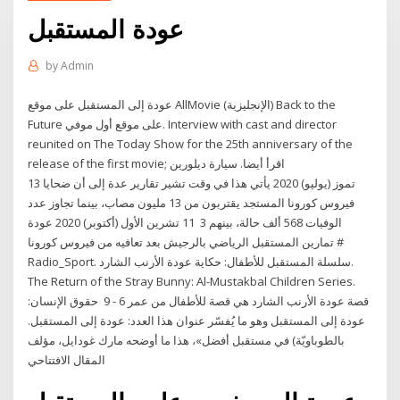
عودة المستقبل
by
Admin
عودة إلى المستقبل على موقع AllMovie (الإنجليزية) Back to the
Future على موقع أول موفي. Interview with cast and director
reunited on The Today Show for the 25th anniversary of the
release of the first movie; اقرأ أيضا. سيارة ديلورين
13 تموز (يوليو) 2020 يأتي هذا في وقت تشير تقارير عدة إلى أن ضحايا
فيروس كورونا المستجد يقتربون من 13 مليون مصاب، بينما تجاوز عدد
الوفيات 568 ألف حالة، بينهم 3 11 تشرين الأول (أكتوبر) 2020 عودة
تمارين المستقبل الرياضي بالرجيش بعد تعافيه من فيروس كورونا #
Radio_Sport. سلسلة المستقبل للأطفال: حكاية عودة الأرنب الشارد.
The Return of the Stray Bunny: Al-Mustakbal Children Series.
قصة عودة الأرنب الشارد هي قصة للأطفال من عمر 6 - 9 حقوق الإنسان:
عودة إلى المستقبل وهو ما يُفسّر عنوان هذا العدد: عودة إلى المستقبل.
بالطوباويّة) في مستقبل أفضل»، هذا ما أوضحه مارك غودايل، مؤلف
المقال الافتتاحي