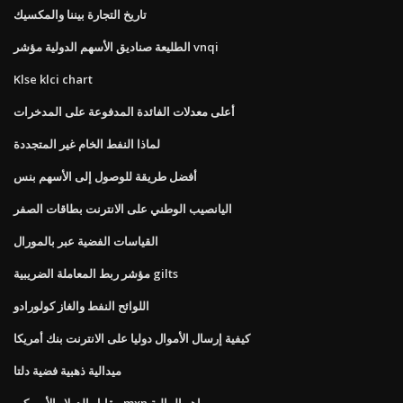
تاريخ التجارة بيننا والمكسيك
الطليعة صناديق الأسهم الدولية مؤشر vnqi
Klse klci chart
أعلى معدلات الفائدة المدفوعة على المدخرات
لماذا النفط الخام غير المتجددة
أفضل طريقة للوصول إلى الأسهم بنس
اليانصيب الوطني على الانترنت بطاقات الصفر
القياسات الفضية عبر بالمورال
مؤشر ربط المعاملة الضريبية gilts
اللوائح النفط والغاز كولورادو
كيفية إرسال الأموال دوليا على الانترنت بنك أمريكا
ميدالية ذهبية فضية دلتا
مقابل الدولار الأمريكي mxn ياهو المالية