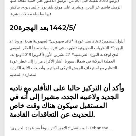
(يوليو) 2020 تلقّيت قبل أيام من الرفيق الدكتور علي حمية مقالة كتبها
الزميل قاسم عز الدين، ونشرها على موقع تلفزيون «الميادين»، يناقش
فيها سلسلة مقالات نشرها
20‏‏/5‏‏/1442 بعد الهجرة
21 أيلول (سبتمبر) 2020 نبيل عودة. *قائد صهيوني:”الصهيونية هدية اوروبا
لليهود”* النظريات الصهيونية تطورت في فترة سيادة مبدأ الفكر القومي
الذي اوجدته الثورة الفرنسية* 27 تشرين الأول (أكتوبر) 2019 ومع بدء
العملية التركية في شمال سوريا، أشار الأكراد مرارا إلى خطر عودة
التنظيم مع استهداف الجيش التركي لقواتهم. وأصبحت الآلية الكردية
لمطاردة التنظيم
وأكد أن التركيز حاليا على التأقلم مع ناديه
الجديد ولاعبيه الجدد، مشيرا إلى أنه في
المستقبل سيكون هناك وقت خاص
للحديث عن التعاقدات القادمة.
"المستقبل": الامور أكثر سوءاً بعد عودة الحريري - Lebanese …