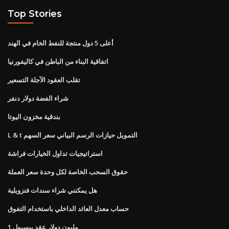
Top Stories
أعلى 5 دول منتجة للنفط الخام في الهند
اتفاقية البناء من الباطن في كاليفورنيا
تقلب العقود الآجلة التسعير
شراء الفضة دولار دنفر
بندقية مخزون اليوتا
L & t التمويل حيازات الرسم البياني سعر السهم
استراتيجيات تداول الخيارات فراشة
حقوق السحب الخاصة لكل وحدة سعر العملة
هل يمكنني شراء سندات فنزويلية
حساب معدل العائد الداخلي باستخدام التفوق
1 مليون دولار عقد بيسبول