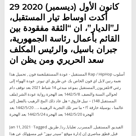
29 كانون الأول (ديسمبر) 2020
أكدت اوساط تيار المستقبل،
لـ”الديار”، ان “الثقة مفقودة بين
القائم بأعمال رئاسة الجمهورية،
جبران باسيل، والرئيس المكلف
سعد الحريري ومن يظن ان
المستقبل - عودة المستقبلنغمة فون , تحميل هذا Rap / HipHop أسلوب
نغمة رنين لابل اي فون الخاص بك عن طريق اي تيونز. عودة الهواء إلى
رئتي #تلفزيون_المستقبل بموعد مبدئي 14 شباط 2021 بعد توقف دام
لحوالي السنة والنصف. 8‏‏/5‏‏/1442 بعد الهجرة رواية عودة الشر (ملف
المستقبل 148) – نبيل فاروق • هل عاد ذلك المخ الرهيب بالفعل إلى
عالمنا ، بوسيلة خارقة ؟! • ما سر تلك التجربة الرهيبـة ،… 20‏‏/5‏‏/1442 بعد
الهجرة 20‏‏/5‏‏/1442 بعد الهجرة 24‏‏/5‏‏/1442 بعد الهجرة
Jan 11, 2021 · Tagged الفيديو, المستقبل, المسرب, تعلبايا, ردا, طريق,
قبل, قطع, مناصري إن إدارة موقع "سيدر نيوز" غير مسؤولك عن هذا