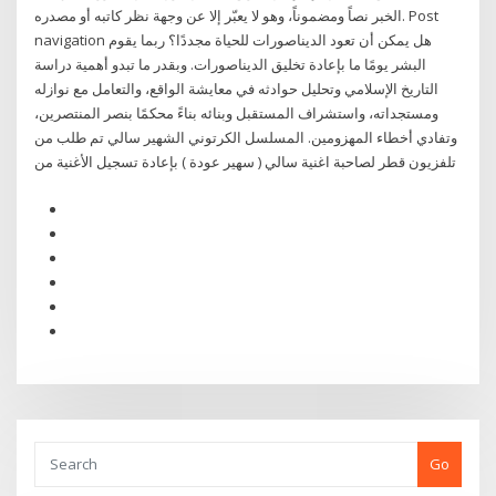
الخبر نصاً ومضموناً، وهو لا يعبّر إلا عن وجهة نظر كاتبه أو مصدره. Post
navigation هل يمكن أن تعود الديناصورات للحياة مجددًا؟ ربما يقوم
البشر يومًا ما بإعادة تخليق الديناصورات. وبقدر ما تبدو أهمية دراسة
التاريخ الإسلامي وتحليل حوادثه في معايشة الواقع، والتعامل مع نوازله
ومستجداته، واستشراف المستقبل وبنائه بناءً محكمًا بنصر المنتصرين،
وتفادي أخطاء المهزومين. المسلسل الكرتوني الشهير سالي تم طلب من
تلفزيون قطر لصاحبة اغنية سالي ( سهير عودة ) بإعادة تسجيل الأغنية من
Go